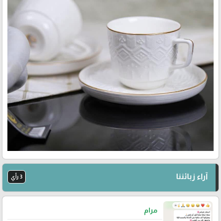
آراء زبائننا
3 رأي
مرام