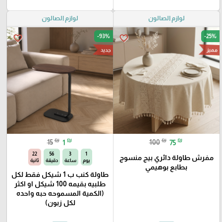
لوازم الصالون
لوازم الصالون
-93%
-25%
favorite_border
favorite_border
مميز
جديد
₪
₪
₪
₪
15
1
100
75
21
56
3
1
مفرش طاولة دائري بيج منسوج
يوم
ساعة
دقيقة
ثانية
بطابع بوهيمي
طاولة كنب ب 1 شيكل فقط لكل
طلبيه بقيمه 100 شيكل او اكثر
(الكمية المسموحه حبه واحده
لكل زبون)