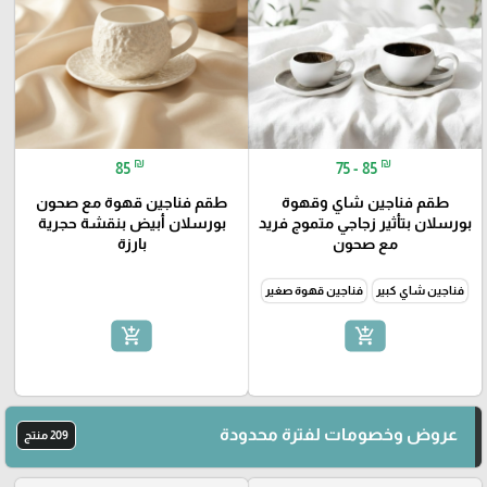
₪
₪
85
75 - 85
طقم فناجين شاي وقهوة
طقم فناجين قهوة مع صحون
بورسلان بتأثير زجاجي متموج فريد
بورسلان أبيض بنقشة حجرية
مع صحون
بارزة
فناجين شاي كبير
فناجين قهوة صغير
add_shopping_cart
add_shopping_cart
عروض وخصومات لفترة محدودة
209 منتج