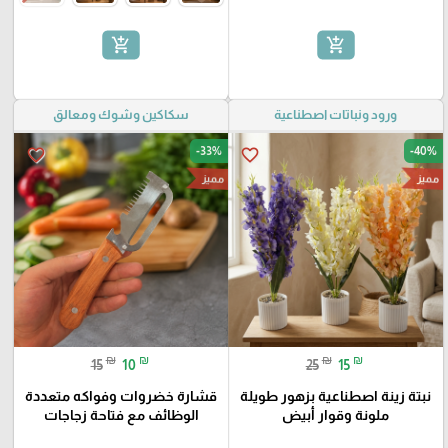
add_shopping_cart
add_shopping_cart
ورود ونباتات اصطناعية
سكاكين وشوك ومعالق
-33%
-40%
favorite_border
favorite_border
مميز
مميز
₪
₪
₪
₪
15
10
25
15
نبتة زينة اصطناعية بزهور طويلة
قشارة خضروات وفواكه متعددة
ملونة وقوار أبيض
الوظائف مع فتاحة زجاجات