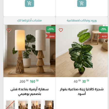
add_shopping_cart
add_shopping_cart
ورود ونباتات اصطناعية
منتجات أخترناها لكِ
-20%
-25%
favorite_border
favorite_border
مميز
جديد
₪
₪
₪
₪
200
160
40
30
شجرة كالاتيا زينة صناعية بقوار
سهارة أرضية بقاعدة قش
أسود
بتصميم بوهيمي