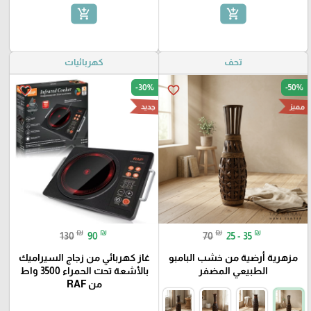
add_shopping_cart
add_shopping_cart
تحف
كهربائيات
-30%
-50%
favorite_border
favorite_border
مميز
جديد
₪
₪
₪
₪
130
90
70
25 - 35
مزهرية أرضية من خشب البامبو
غاز كهربائي من زجاج السيراميك
الطبيعي المضفر
بالأشعة تحت الحمراء 3500 واط
من RAF