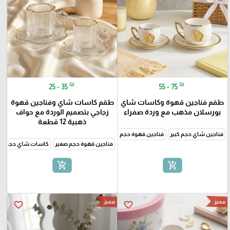
₪
₪
25 - 35
55 - 75
طقم فناجين قهوة وكاسات شاي
طقم كاسات شاي وفناجين قهوة
بورسلان مذهب مع وردة صفراء
زجاجي بتصميم الوردة مع حواف
ذهبية 12 قطعة
فناجين شاي حجم كبير
فناجين قهوة حجم صغير
فناجين قهوة حجم صغير
كاسات شاي حجم كبي
add_shopping_cart
add_shopping_cart
مميز
مميز
favorite_border
favorite_border