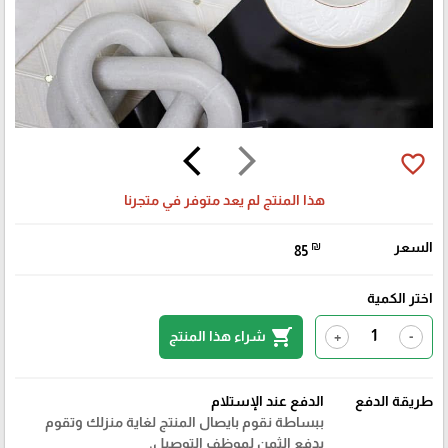
arrow_back_ios
arrow_forward_ios
favorite_border
هذا المنتج لم يعد متوفر في متجرنا
السعر
₪
85
اختر الكمية
shopping_cart
شراء هذا المنتج
+
-
طريقة الدفع
الدفع عند الإستلام
ببساطة نقوم بايصال المنتج لغاية منزلك وتقوم
بدفع الثمن لموظف التوصيل.