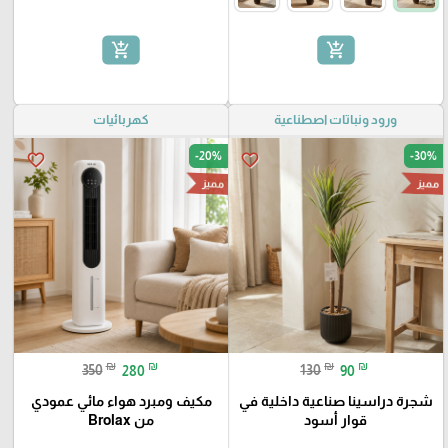
add_shopping_cart
add_shopping_cart
ورود ونباتات اصطناعية
كهربائيات
-20%
-30%
favorite_border
favorite_border
مميز
مميز
₪
₪
₪
₪
350
280
130
90
شجرة دراسينا صناعية داخلية في
مكيف ومبرد هواء مائي عمودي
قوار أسود
من Brolax