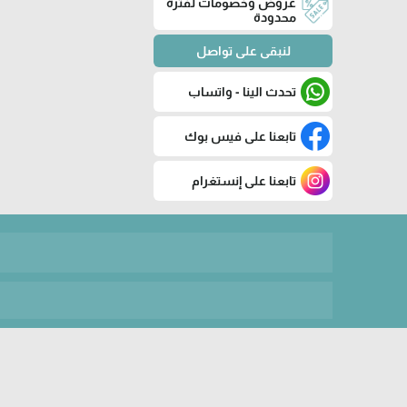
عروض وخصومات لفترة
محدودة
لنبقى على تواصل
تحدث الينا - واتساب
تابعنا على فيس بوك
تابعنا على إنستغرام