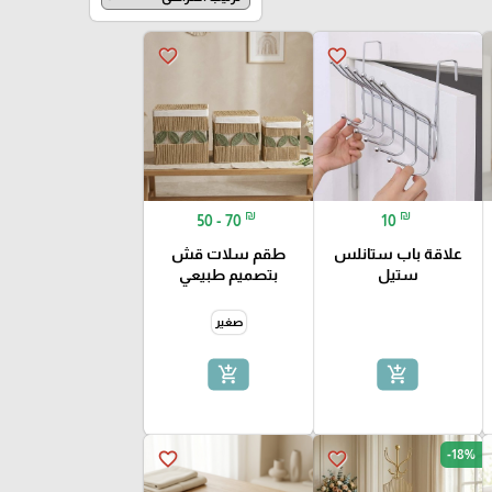
favorite_border
favorite_border
₪
₪
50 - 70
10
علاقة باب ستانلس
طقم سلات قش
ستيل
بتصميم طبيعي
صغير
add_shopping_cart
add_shopping_cart
-18%
favorite_border
favorite_border