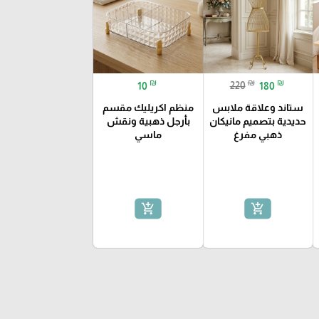
₪
₪
₪
10
220
180
ستاند وعلاقة ملابس
منظم اكريليك مقسم
حديدية بتصميم مانيكان
بأرجل ذهبية ونقش
ذهبي مفرغ
ماسي
add_shopping_cart
add_shopping_cart