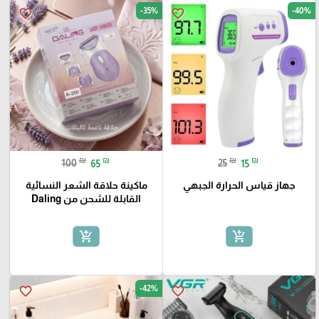
-35%
-40%
favorite_border
favorite_border
₪
₪
₪
₪
100
65
25
15
جهاز قياس الحرارة الجبهي
ماكينة حلاقة الشعر النسائية
القابلة للشحن من Daling
add_shopping_cart
add_shopping_cart
-42%
favorite_border
favorite_border