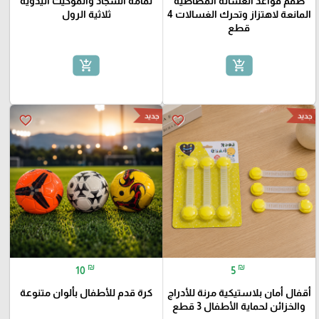
طقم قواعد الغسالة المطاطية
لمامة السجاد والموكيت اليدوية
المانعة لاهتزاز وتحرك الغسالات 4
ثلاثية الرول
قطع
add_shopping_cart
add_shopping_cart
جديد
جديد
favorite_border
favorite_border
₪
₪
10
5
أقفال أمان بلاستيكية مرنة للأدراج
كرة قدم للأطفال بألوان متنوعة
والخزائن لحماية الأطفال 3 قطع