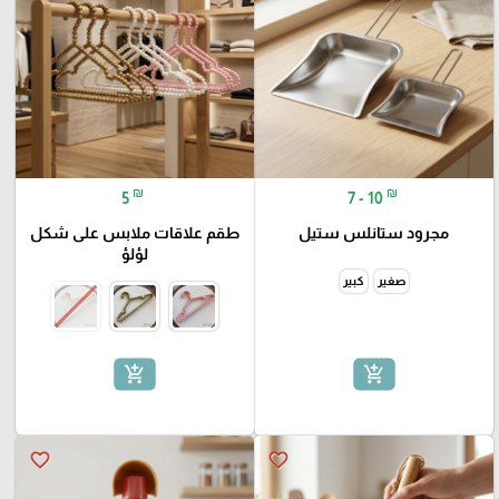
₪
₪
5
7 - 10
مجرود ستانلس ستيل
طقم علاقات ملابس على شكل
لؤلؤ
صغير
كبير
add_shopping_cart
add_shopping_cart
favorite_border
favorite_border