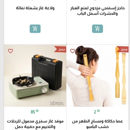
حاجز إسفنجي مزدوج لمنع الغبار
ولاعة غاز بشعلة نفاثة
والحشرات أسفل الباب
add_shopping_cart
add_shopping_cart
مميز
مميز
favorite_border
favorite_border
₪
₪
85
2
عصا حكاكة ومساج الظهر من
موقد غاز سفري محمول للرحلات
خشب البامبو
والتخييم مع حقيبة حمل