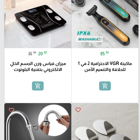
₪
₪
₪
35
20
85
ماكينة VGR الاحترافية 2 في 1
ميزان قياس وزن الجسم الذكي
للحلاقة والتنعيم الآمن
الالكتروني بتقنية البلوتوث
add_shopping_cart
add_shopping_cart
favorite_border
favorite_border