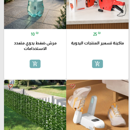
₪
₪
10
25
ماكينة تسعير المنتجات اليدوية
مرش ضغط يدوي متعدد
الاستخدامات
add_shopping_cart
add_shopping_cart
favorite_border
favorite_border