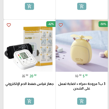
add_shopping_cart
add_shopping_cart
-42%
-50%
favorite_border
favorite_border
₪
₪
₪
₪
35
20
10
5
3 ب1 مروحة +مراه + اضاءة تعمل
جهاز قياس ضغط الدم الإلكتروني
على الشحن
add_shopping_cart
add_shopping_cart