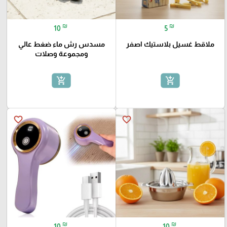
₪
₪
10
5
ملاقط غسيل بلاستيك اصفر
مسدس رش ماء ضغط عالي
ومجموعة وصلات
add_shopping_cart
add_shopping_cart
favorite_border
favorite_border
₪
₪
10
10