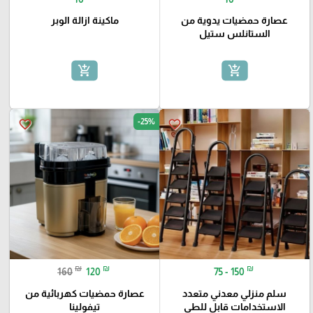
عصارة حمضيات يدوية من
ماكينة ازالة الوبر
الستانلس ستيل
add_shopping_cart
add_shopping_cart
-25%
favorite_border
favorite_border
₪
₪
₪
160
120
75 - 150
سلم منزلي معدني متعدد
عصارة حمضيات كهربائية من
الاستخدامات قابل للطي
تيفولينا