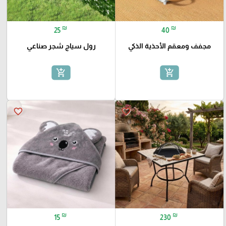
₪
₪
25
40
مجفف ومعقم الأحذية الذكي
رول سياج شجر صناعي
add_shopping_cart
add_shopping_cart
favorite_border
favorite_border
₪
₪
15
230