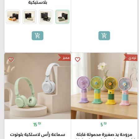
بلاستيكية
add_shopping_cart
add_shopping_cart
ترندي
مميز
favorite_border
favorite_border
₪
₪
15
5
مروحة يد صغيرة محمولة قابلة
سماعة رأس لاسلكية بلوتوث