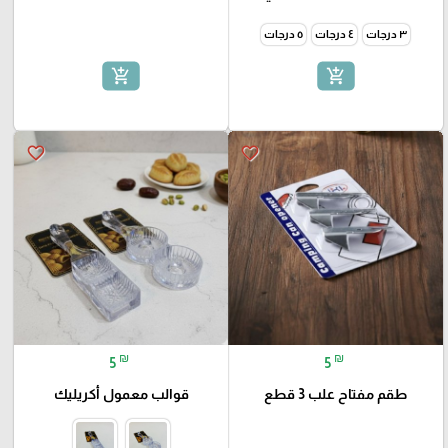
٣ درجات
٤ درجات
٥ درجات
add_shopping_cart
add_shopping_cart
favorite_border
favorite_border
₪
₪
5
5
طقم مفتاح علب 3 قطع
قوالب معمول أكريليك