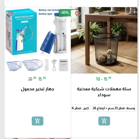
-40%
favorite_border
favorite_border
₪
₪
₪
25
15
10 - 15
سلة مهملات شبكية معدنية
جهاز تبخير محمول
سوداء
وسط: قطر 23 سم × ارتفاع 26
كبير : قطر 26 سم × ارتفاع 29 سم
add_shopping_cart
add_shopping_cart