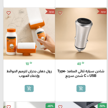
جديد
جديد
favorite_border
favorite_border
₪
₪
10
40
شاحن سيارة ثنائي المنافذ Type-
رول دهان جدران لترميم الحوائط
C + USB شحن سريع
وإخفاء العيوب
add_shopping_cart
add_shopping_cart
-40%
-50%
favorite_border
favorite_border