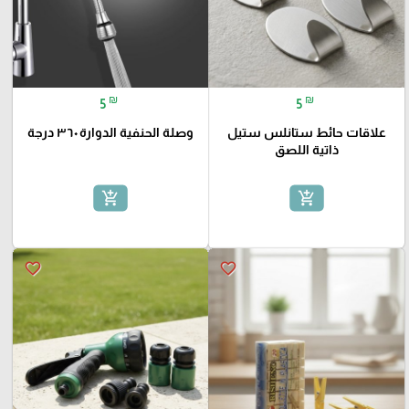
₪
₪
5
5
علاقات حائط ستانلس ستيل
وصلة الحنفية الدوارة ٣٦٠ درجة
ذاتية اللصق
add_shopping_cart
add_shopping_cart
favorite_border
favorite_border