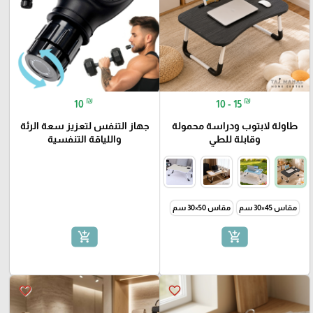
₪
₪
10
10 - 15
طاولة لابتوب ودراسة محمولة
جهاز التنفس لتعزيز سعة الرئة
وقابلة للطي
واللياقة التنفسية
مقاس 45×30 سم
مقاس 50×30 سم
add_shopping_cart
add_shopping_cart
favorite_border
favorite_border