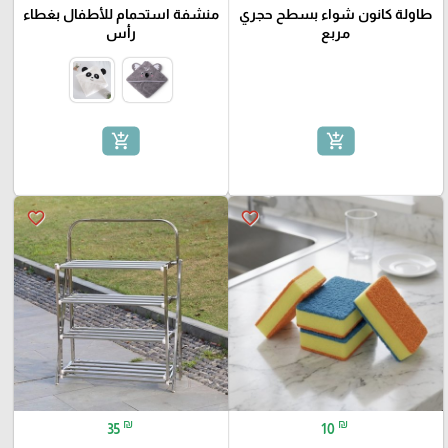
طاولة كانون شواء بسطح حجري
منشفة استحمام للأطفال بغطاء
مربع
رأس
add_shopping_cart
add_shopping_cart
favorite_border
favorite_border
₪
₪
35
10