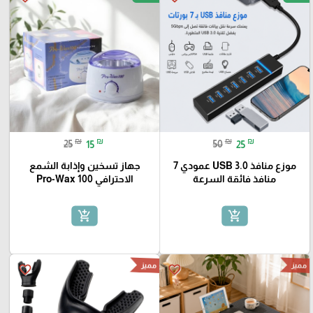
₪
₪
₪
₪
25
15
50
25
موزع منافذ USB 3.0 عمودي 7
جهاز تسخين وإذابة الشمع
منافذ فائقة السرعة
الاحترافي Pro-Wax 100
add_shopping_cart
add_shopping_cart
مميز
مميز
favorite_border
favorite_border