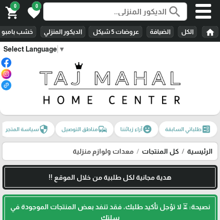
0
0
search
shopping_cart
favorite
home
الكل
الضيافة
عروضات 5 شيكل
الديكور المنزلي
خشب بامبو
Select Language
▼
security
commute
emoji_emotions
ballot
طلباتي السابقة
آراء زبائننا
مناطق التوصيل
سياسة المتجر
الرئيسية
كل المنتجات
معدات ولوازم منزلية
هدية مجانية لكل طلبية من خلال الموقع !!
نصيحة: ⏳ لا تؤجل تأكيد طلبك، فقد تنفد بعض المنتجات الموجودة في
سلتك