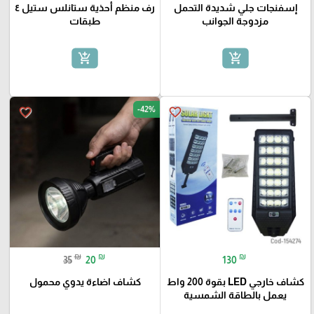
إسفنجات جلي شديدة التحمل
رف منظم أحذية ستانلس ستيل ٤
مزدوجة الجوانب
طبقات
add_shopping_cart
add_shopping_cart
-42%
favorite_border
favorite_border
₪
₪
₪
35
20
130
كشاف خارجي LED بقوة 200 واط
كشاف اضاءة يدوي محمول
يعمل بالطاقة الشمسية