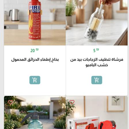
₪
₪
20
5
فرشاة تنظيف الزجاجات بيد من
بخاخ إطفاء الحرائق المحمول
خشب البامبو
add_shopping_cart
add_shopping_cart
favorite_border
favorite_border