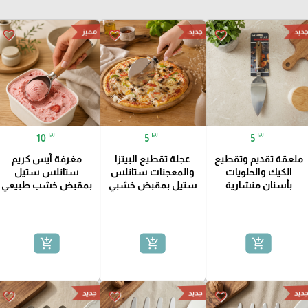
مميز
ديد
جديد
favorite_border
favorite_border
favorite_border
₪
₪
₪
10
5
5
ملعقة تقديم وتقطيع
عجلة تقطيع البيتزا
مغرفة آيس كريم
الكيك والحلويات
والمعجنات ستانلس
ستانلس ستيل
بأسنان منشارية
ستيل بمقبض خشبي
بمقبض خشب طبيعي
add_shopping_cart
add_shopping_cart
add_shopping_cart
ديد
جديد
جديد
favorite_border
favorite_border
favorite_border