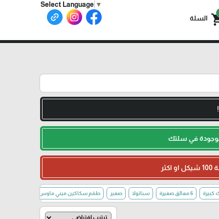
Select Language
▼
shoppin
السلة
لموجودة في سلتك
6 معالق صغيرة
سباتولا
صغير
طقم سكاكين ميني ماوس (6 قطع)
كبير