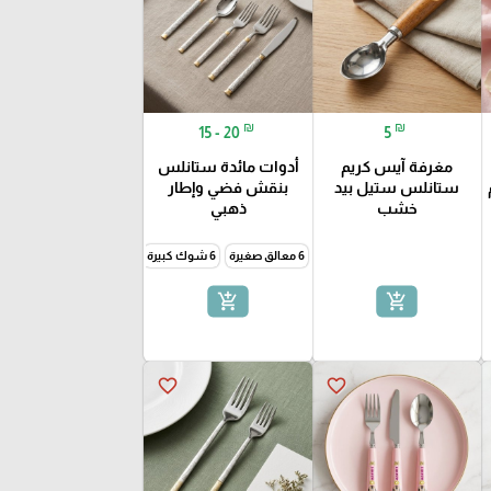
₪
₪
15 - 20
5
مغرفة آيس كريم
أدوات مائدة ستانلس
ستانلس ستيل بيد
بنقش فضي وإطار
خشب
ذهبي
6 معالق صغيرة
6 شوك كبيرة
6 شوك صغيرة
6 سكاكين
add_shopping_cart
add_shopping_cart
favorite_border
favorite_border