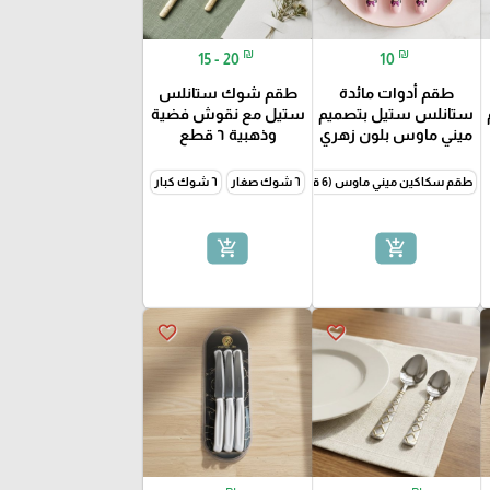
₪
₪
15 - 20
10
طقم أدوات مائدة
طقم شوك ستانلس
ستانلس ستيل بتصميم
ستيل مع نقوش فضية
ميني ماوس بلون زهري
وذهبية ٦ قطع
طقم سكاكين ميني ماوس (6 قطع)
٦ شوك صغار
٦ شوك كبار
add_shopping_cart
add_shopping_cart
favorite_border
favorite_border