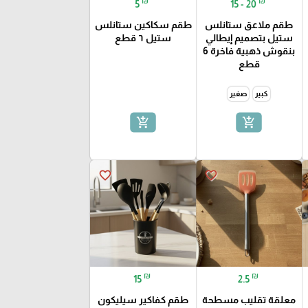
₪
₪
5
15 - 20
طقم ملاعق ستانلس
طقم سكاكين ستانلس
ستيل بتصميم إيطالي
ستيل ٦ قطع
بنقوش ذهبية فاخرة 6
قطع
كبير
صغير
add_shopping_cart
add_shopping_cart
favorite_border
favorite_border
₪
₪
15
2.5
معلقة تقليب مسطحة
طقم كفاكير سيليكون