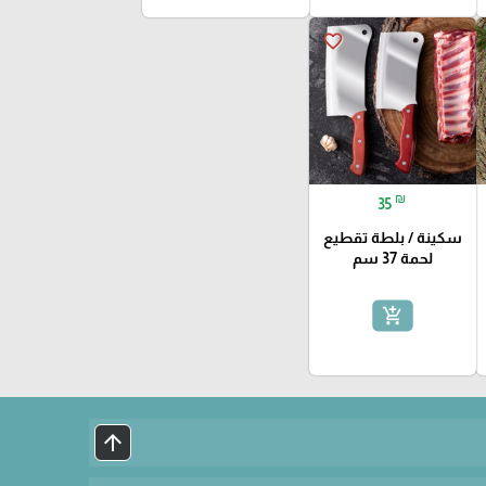
favorite_border
₪
35
سكينة / بلطة تقطيع
لحمة 37 سم
add_shopping_cart
arrow_upward