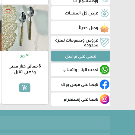
وإكسسوارات
favorite_border
عرض كل المنتجات
وصل حديثاً
عروض وخصومات لفترة
محدودة
₪
لنبقى على تواصل
20
6 معالق كبار فضي
تحدث الينا - واتساب
وذهبي ثقيل
تابعنا على فيس بوك
add_shopping_cart
تابعنا على إنستغرام