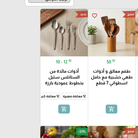
مميز
جديد
favorite_border
favorite_border
₪
₪
10 - 12
50
طقم معالق و أدوات
أدوات مائدة من
طهي خشبية مع حامل
الستانلس ستيل
اسطواني 7 قطع
بخطوط عمودية بارزة
12 معلقة صغيرة
12 معلقة كبيرة
12 شوكة صغيرة
12 شوكة كبيرة
add_shopping_cart
add_shopping_cart
مميز
-33%
favorite_border
favorite_border