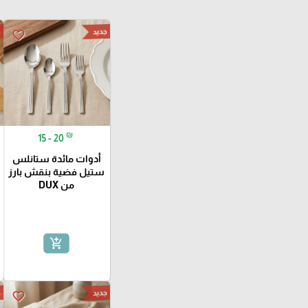
جديد
ج
favorite_border
₪
15 - 20
أدوات مائدة ستانلس
ستيل فضية بنقش بارز
من DUX
add_shopping_cart
جديد
ج
favorite_border