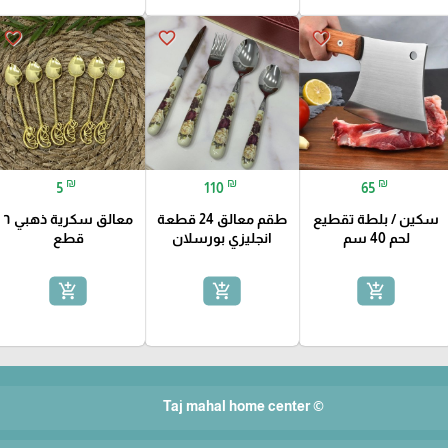
favorite_border
favorite_border
favorite_border
₪
₪
₪
5
110
65
سكين / بلطة تقطيع
طقم معالق 24 قطعة
معالق سكرية ذهبي ٦
لحم 40 سم
انجليزي بورسلان
قطع
add_shopping_cart
add_shopping_cart
add_shopping_cart
© Taj mahal home center