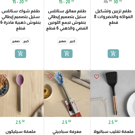
₪
₪
₪
₪
15 - 20
15 - 20
45
30
طقم تزيين وتشكيل
طقم معالق ستانلس
طقم شوك ستانلس
الفواكه والخضروات 8
ستيل بتصميم إيطالي
ستيل بتصميم إيطالي
قطع
بنقوش تجمع اللونين
بنقوش ذهبية فاخرة 6
الفضي والذهبي 6 قطع
قطع
كبير
صغير
كبير
صغير
add_shopping_cart
add_shopping_cart
add_shopping_cart
favorite_border
favorite_border
favorite_border
₪
₪
₪
2.5
2.5
2.5
ملعقة تقليب سباتيولا
مغرفة سباجيتي
ملعقة سيليكون