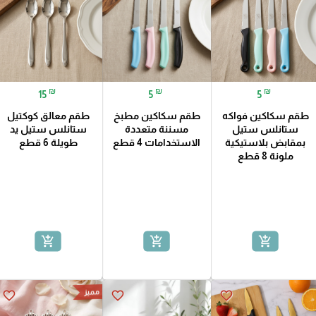
₪
₪
₪
15
5
5
طقم سكاكين فواكه
طقم سكاكين مطبخ
طقم معالق كوكتيل
ستانلس ستيل
مسننة متعددة
ستانلس ستيل يد
بمقابض بلاستيكية
الاستخدامات 4 قطع
طويلة 6 قطع
ملونة 8 قطع
 مخرمة
مغرفة التقليب المشقوقة
سباتولا
add_shopping_cart
add_shopping_cart
add_shopping_cart
مميز
favorite_border
favorite_border
favorite_border