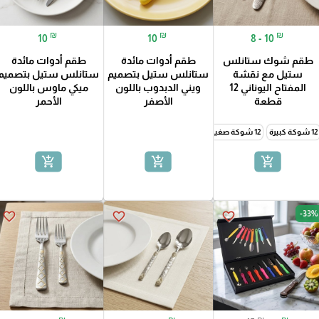
₪
₪
₪
10
10
8 - 10
طقم شوك ستانلس
طقم أدوات مائدة
طقم أدوات مائدة
ستيل مع نقشة
ستانلس ستيل بتصميم
ستانلس ستيل بتصميم
المفتاح اليوناني 12
ويني الدبدوب باللون
ميكي ماوس باللون
قطعة
الأصفر
الأحمر
12 شوكة كبيرة
12 شوكة صغيرة
add_shopping_cart
add_shopping_cart
add_shopping_cart
-33%
favorite_border
favorite_border
favorite_border