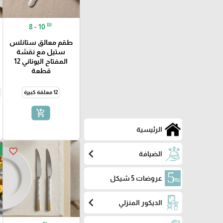
₪
8 - 10
طقم معالق ستانلس
ستيل مع نقشة
المفتاح اليوناني 12
قطعة
12 معلقة كبيرة
add_shopping_cart
الرئيسية
favorite_border
chevron_left
الضيافة
عروضات 5 شيكل
chevron_left
الديكور المنزلي