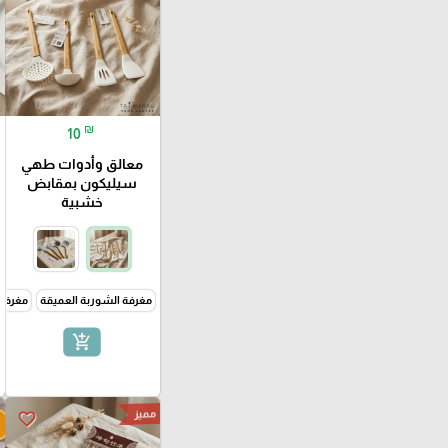
₪
10
معالق وأدوات طهي
سيليكون بمقابض
خشبية
مغرفة الشوربة العميقة
مغرفة
add_shopping_cart
مميز
favorite_border