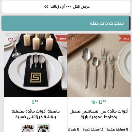
keyboard_double_arrow_left
more_horiz
عرض الكل
آراء زبائننا
منتجات ذات صلة
مميز
جديد
favorite_border
favorite_border
₪
₪
5
10 - 12
أدوات مائدة من الستانلس ستيل
حافظة أدوات مائدة مخملية
بخطوط عمودية بارزة
بنقشة فرزاتشي ذهبية
12 معلقة صغيرة
12 معلقة كبيرة
12 شوكة صغيرة
12 شوكة كبيرة