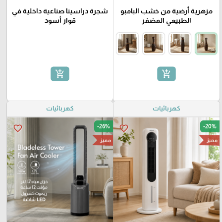
مزهرية أرضية من خشب البامبو
شجرة دراسينا صناعية داخلية في
الطبيعي المضفر
قوار أسود
add_shopping_cart
add_shopping_cart
كهربائيات
كهربائيات
-26%
-20%
favorite_border
favorite_border
مميز
مميز