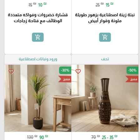
₪
₪
₪
₪
15
10
25
15
نبتة زينة اصطناعية بزهور طويلة
قشارة خضروات وفواكه متعددة
ملونة وقوار أبيض
الوظائف مع فتاحة زجاجات
add_shopping_cart
add_shopping_cart
تحف
ورود ونباتات اصطناعية
-30%
-50%
favorite_border
favorite_border
مميز
مميز
₪
₪
₪
₪
130
90
70
25 - 35