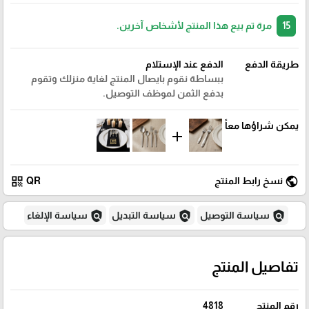
15
مرة تم بيع هذا المنتج لأشخاص آخرين.
طريقة الدفع
الدفع عند الإستلام
ببساطة نقوم بايصال المنتج لغاية منزلك وتقوم
بدفع الثمن لموظف التوصيل.
يمكن شراؤها معاً
add
qr_code
public
نسخ رابط المنتج
QR
policy
policy
policy
سياسة التوصيل
سياسة التبديل
سياسة الإلغاء
تفاصيل المنتج
رقم المنتج
4818