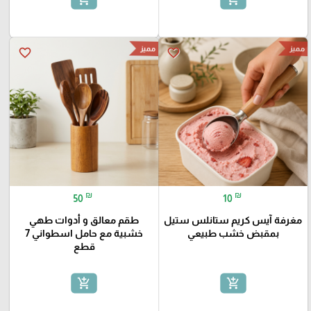
مميز
مميز
favorite_border
favorite_border
₪
₪
50
10
مغرفة آيس كريم ستانلس ستيل
طقم معالق و أدوات طهي
بمقبض خشب طبيعي
خشبية مع حامل اسطواني 7
قطع
add_shopping_cart
add_shopping_cart