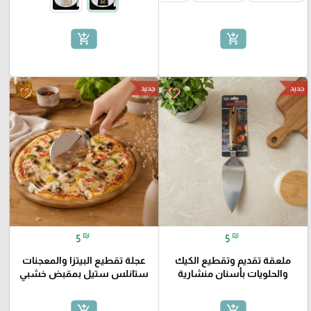
add_shopping_cart
add_shopping_cart
جديد
جديد
favorite_border
favorite_border
₪
₪
5
5
ملعقة تقديم وتقطيع الكيك
عجلة تقطيع البيتزا والمعجنات
والحلويات بأسنان منشارية
ستانلس ستيل بمقبض خشبي
add_shopping_cart
add_shopping_cart