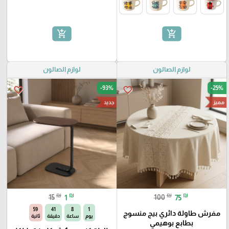
add_shopping_cart
add_shopping_cart
لوازم الصالون
لوازم الصالون
-93%
-25%
favorite_border
favorite_border
مميز
جديد
₪
₪
₪
₪
15
1
100
75
58
41
8
1
مفرش طاولة دائري بيج منسوج
يوم
ساعة
دقيقة
ثانية
بطابع بوهيمي