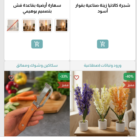
شجرة كالاتيا زينة صناعية بقوار
سهارة أرضية بقاعدة قش
أسود
بتصميم بوهيمي
add_shopping_cart
add_shopping_cart
ورود ونباتات اصطناعية
سكاكين وشوك ومعالق
-33%
-40%
favorite_border
favorite_border
مميز
مميز