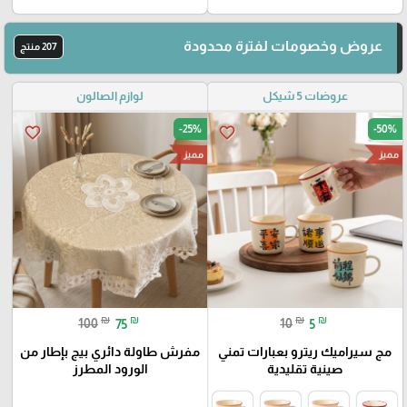
عروض وخصومات لفترة محدودة
207 منتج
عروضات 5 شيكل
لوازم الصالون
-25%
-50%
favorite_border
favorite_border
مميز
مميز
₪
₪
₪
₪
100
75
10
5
مج سيراميك ريترو بعبارات تمني
مفرش طاولة دائري بيج بإطار من
صينية تقليدية
الورود المطرز