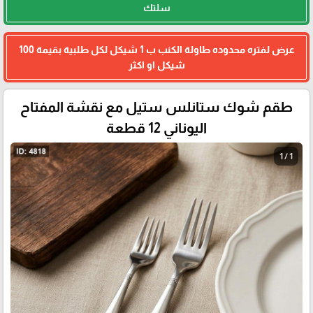
سلتك
عرض لفتره محدوده طاولة الكنب ب 1 شيكل لكل طلبية بقيمة 100
شيكل او اكثر
طقم شوك ستانلس ستيل مع نقشة المفتاح
اليوناني 12 قطعة
1 / 1