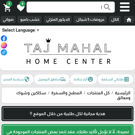
0
0
search
shopping_cart
favorite
home
الكل
عروضات 5 شيكل
الديكور المنزلي
خشب بامبو
صواني
Select Language
▼
security
commute
emoji_emotions
ballot
طلباتي السابقة
آراء زبائننا
مناطق التوصيل
سياسة المتجر
الرئيسية
كل المنتجات
المطبخ والسفرة
سكاكين وشوك
ومعالق
هدية مجانية لكل طلبية من خلال الموقع !!
نصيحة: ⏳ لا تؤجل تأكيد طلبك، فقد تنفد بعض المنتجات الموجودة في