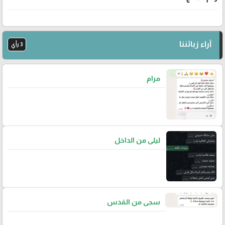
آراء زبائننا
3 رأي
مرام
ليلى من الداخل
سجى من القدس