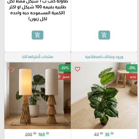
طاولة كنب ب 1 شيكل فقط لكل
طلبيه بقيمه 100 شيكل او اكثر
(الكمية المسموحه حبه واحده
لكل زبون)
add_shopping_cart
add_shopping_cart
ورود ونباتات اصطناعية
منتجات أخترناها لكِ
-20%
-25%
favorite_border
favorite_border
مميز
جديد
₪
₪
₪
₪
200
160
40
30