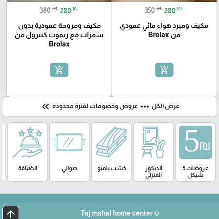
₪
₪
₪
₪
380
280
350
280
مكيف ومبرد هواء مائي عمودي
مكيف ومروحة عمودية بدون
من Brolax
شفرات مع ريموت كنترول من
Brolax
add_shopping_cart
add_shopping_cart
keyboard_double_arrow_left
more_horiz
عرض الكل
عروض وخصومات لفترة محدودة
عروضات 5
الديكور
خشب بامبو
صواني
الضيافة
شيكل
المنزلي
arrow_upward
© Taj mahal home center