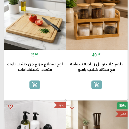
₪
₪
15
40
طقم علب توابل زجاجية شفافة
لوح تقطيع مربع من خشب بامبو
مع ستاند خشب بامبو
متعدد الاستخدامات
add_shopping_cart
add_shopping_cart
جديد
-50%
favorite_border
favorite_border
مميز