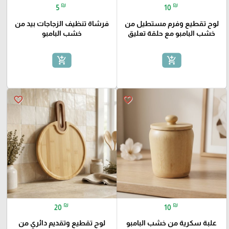
₪
₪
5
10
لوح تقطيع وفرم مستطيل من
فرشاة تنظيف الزجاجات بيد من
خشب البامبو مع حلقة تعليق
خشب البامبو
add_shopping_cart
add_shopping_cart
favorite_border
favorite_border
₪
₪
20
10
علبة سكرية من خشب البامبو
لوح تقطيع وتقديم دائري من