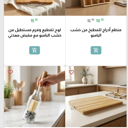
₪
₪
₪
15
15
10
منظم أدراج للمطبخ من خشب
لوح تقطيع وفرم مستطيل من
البامبو
خشب البامبو مع مقبض معدني
add_shopping_cart
add_shopping_cart
favorite_border
favorite_border