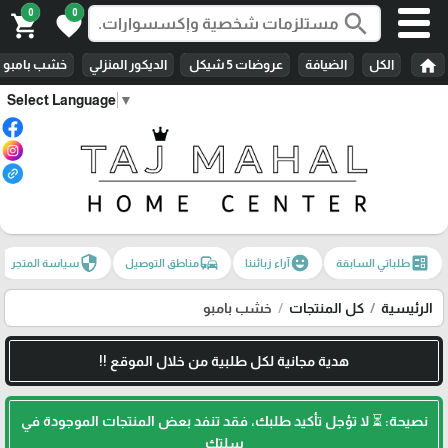
0
0
search
shopping_cart
favorite
home
الكل
الضيافة
عروضات 5 شيكل
الديكور المنزلي
خشب بامبو
Select Language
▼
security
commute
emoji_emotions
ballot
طلباتي السابقة
آراء زبائننا
مناطق التوصيل
سياسة المتجر
الرئيسية
كل المنتجات
خشب بامبو
هدية مجانية لكل طلبية من خلال الموقع !!
نصيحة: ⏳ لا تؤجل تأكيد طلبك، فقد تنفد بعض المنتجات الموجودة في
سلتك