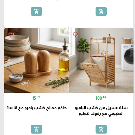
add_shopping_cart
add_shopping_cart
favorite_border
favorite_border
₪
₪
15
100
سلة غسيل من خشب البامبو
طقم ممالح خشب بامبو مع قاعدة
الطبيعي مع رفوف تنظيم
add_shopping_cart
add_shopping_cart