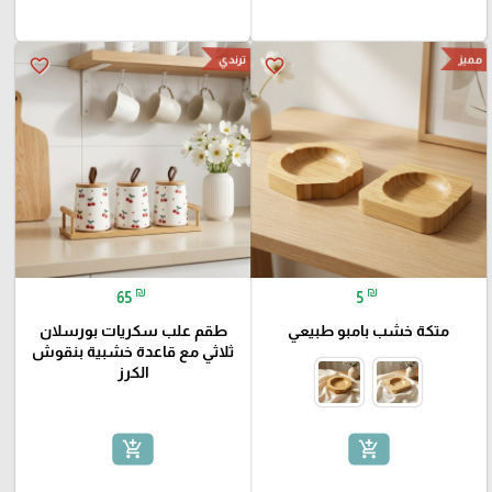
ترندي
مميز
favorite_border
favorite_border
₪
₪
65
5
متكة خشب بامبو طبيعي
طقم علب سكريات بورسلان
ثلاثي مع قاعدة خشبية بنقوش
الكرز
add_shopping_cart
add_shopping_cart