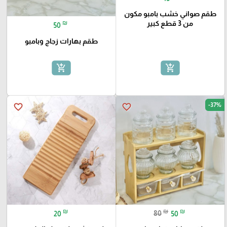
طقم صواني خشب بامبو مكون
من 3 قطع كبير
₪
50
طقم بهارات زجاج وبامبو
add_shopping_cart
add_shopping_cart
-37%
favorite_border
favorite_border
₪
₪
₪
20
80
50