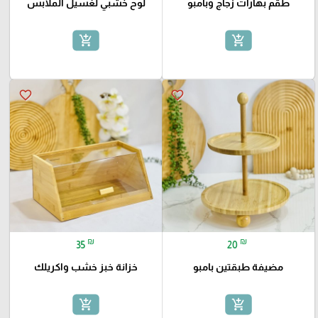
طقم بهارات زجاج وبامبو
لوح خشبي لغسيل الملابس
add_shopping_cart
add_shopping_cart
favorite_border
favorite_border
₪
₪
35
20
مضيفة طبقتين بامبو
خزانة خبز خشب واكريلك
add_shopping_cart
add_shopping_cart