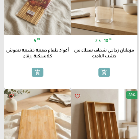
₪
₪
5
2.5 - 10
مرطبان زجاجي شفاف بغطاء من
أعواد طعام صينية خشبية بنقوش
خشب البامبو
كلاسيكية زرقاء
add_shopping_cart
add_shopping_cart
-33%
favorite_border
favorite_border