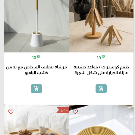
₪
₪
10
10
طقم كوسترات / قواعد خشبية
فرشاة تنظيف المرحاض مع يد من
عازلة للحرارة على شكل شجرة
خشب البامبو
add_shopping_cart
add_shopping_cart
مميز
favorite_border
favorite_border