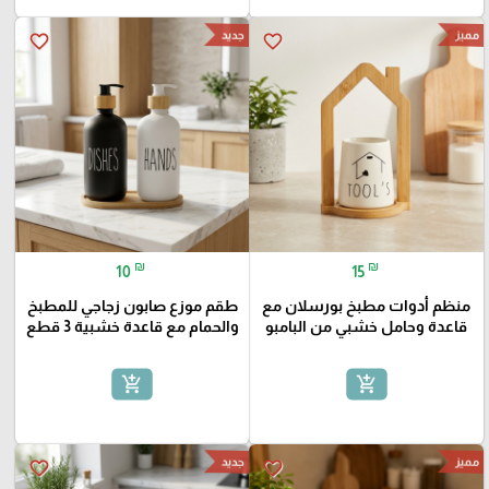
مميز
جديد
favorite_border
favorite_border
₪
₪
10
15
منظم أدوات مطبخ بورسلان مع
طقم موزع صابون زجاجي للمطبخ
قاعدة وحامل خشبي من البامبو
والحمام مع قاعدة خشبية 3 قطع
add_shopping_cart
add_shopping_cart
مميز
جديد
favorite_border
favorite_border