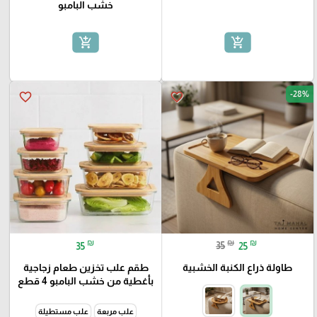
خشب البامبو
add_shopping_cart
add_shopping_cart
-28%
favorite_border
favorite_border
₪
₪
₪
35
35
25
طاولة ذراع الكنبة الخشبية
طقم علب تخزين طعام زجاجية
بأغطية من خشب البامبو 4 قطع
علب مربعة
علب مستطيلة