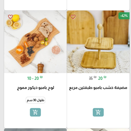
-42%
favorite_border
favorite_border
₪
₪
₪
10 - 20
35
20
مضيفة خشب بامبو طبقتين مربع
لوح بامبو ديكور مموج
طول 30 سم
add_shopping_cart
add_shopping_cart