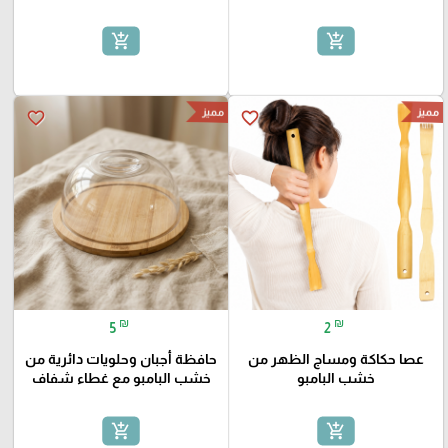
add_shopping_cart
add_shopping_cart
مميز
مميز
favorite_border
favorite_border
₪
₪
5
2
عصا حكاكة ومساج الظهر من
حافظة أجبان وحلويات دائرية من
خشب البامبو
خشب البامبو مع غطاء شفاف
add_shopping_cart
add_shopping_cart