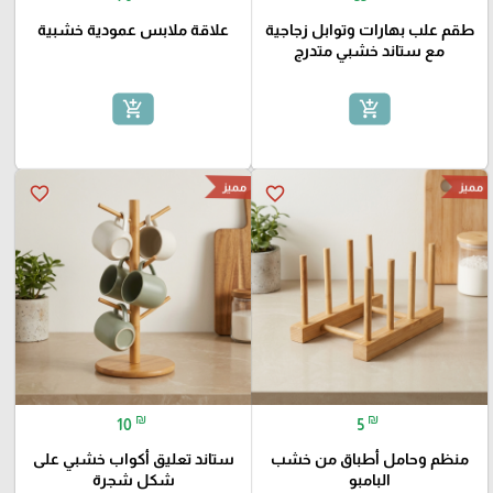
طقم علب بهارات وتوابل زجاجية
علاقة ملابس عمودية خشبية
مع ستاند خشبي متدرج
add_shopping_cart
add_shopping_cart
مميز
مميز
favorite_border
favorite_border
₪
₪
10
5
منظم وحامل أطباق من خشب
ستاند تعليق أكواب خشبي على
البامبو
شكل شجرة