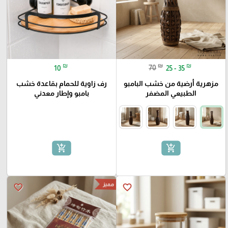
₪
₪
₪
10
70
25 - 35
مزهرية أرضية من خشب البامبو
رف زاوية للحمام بقاعدة خشب
الطبيعي المضفر
بامبو وإطار معدني
add_shopping_cart
add_shopping_cart
مميز
favorite_border
favorite_border