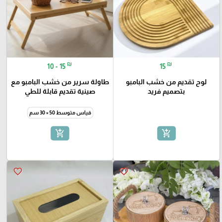
₪
₪
10 - 15
15
لوح تقديم من خشب البامبو
طاولة سرير من خشب البامبو مع
بتصميم فريد
صينية تقديم قابلة للطي
قياس متوسط 50 × 30 سم
add_shopping_cart
add_shopping_cart
favorite_border
favorite_border