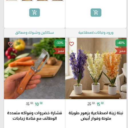
add_shopping_cart
add_shopping_cart
ورود ونباتات اصطناعية
سكاكين وشوك ومعالق
-33%
-40%
favorite_border
favorite_border
مميز
مميز
₪
₪
₪
₪
15
10
25
15
نبتة زينة اصطناعية بزهور طويلة
قشارة خضروات وفواكه متعددة
ملونة وقوار أبيض
الوظائف مع فتاحة زجاجات