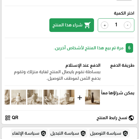
اختر الكمية
shopping_cart
شراء هذا المنتج
+
-
6
مرة تم بيع هذا المنتج لأشخاص آخرين.
طريقة الدفع
الدفع عند الإستلام
ببساطة نقوم بايصال المنتج لغاية منزلك وتقوم
بدفع الثمن لموظف التوصيل.
يمكن شراؤها معاً
add
qr_code
public
نسخ رابط المنتج
QR
policy
policy
policy
سياسة التوصيل
سياسة التبديل
سياسة الإلغاء