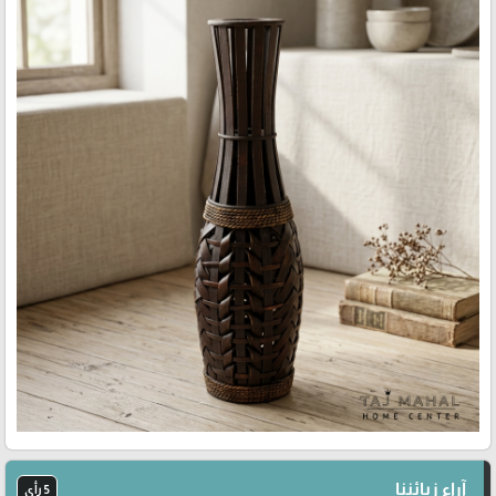
آراء زبائننا
5 رأي