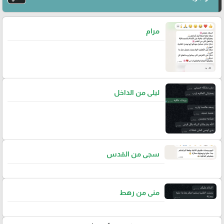
مرام
ليلى من الداخل
سجى من القدس
منى من رهط