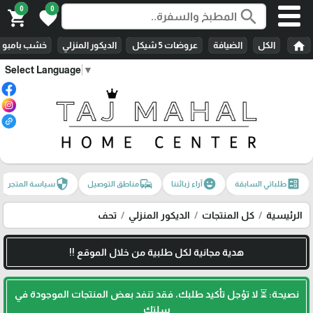
0
0
search
shopping_cart
favorite
home
الكل
الضيافة
عروضات 5 شيكل
الديكور المنزلي
خشب بامبو
Select Language
▼
security
commute
emoji_emotions
ballot
طلباتي السابقة
آراء زبائننا
مناطق التوصيل
سياسة المتجر
الرئيسية
كل المنتجات
الديكور المنزلي
تحف
هدية مجانية لكل طلبية من خلال الموقع !!
نصيحة: ⏳ لا تؤجل تأكيد طلبك، فقد تنفد بعض المنتجات الموجودة في
سلتك