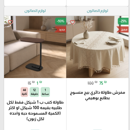
لوازم الصالون
لوازم الصالون
-93%
-25%
favorite_border
favorite_border
مميز
جديد
₪
₪
₪
₪
15
1
100
75
41
12
1
مفرش طاولة دائري بيج منسوج
ساعة
دقيقة
ثانية
بطابع بوهيمي
طاولة كنب ب 1 شيكل فقط لكل
طلبيه بقيمه 100 شيكل او اكثر
(الكمية المسموحه حبه واحده
لكل زبون)