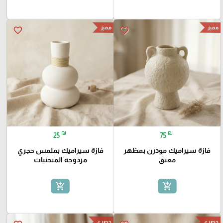
مميز
مميز
favorite_border
favorite_border
₪
₪
25
75
فازة سيراميك مودرن بمظهر
فازة سيراميك بملمس حجري
معتق
مزدوجة المنحنيات
add_shopping_cart
add_shopping_cart
حصري
حصري