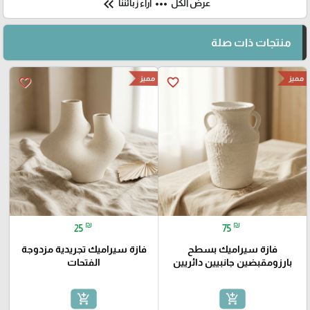
keyboard_double_arrow_left
more_horiz
عرض الكل
آراء زبائننا
منتجات ذات صلة
مميز
مميز
favorite_border
favorite_border
₪
₪
25
75
فازة سيراميك بسطح
فازة سيراميك تجريدية مزدوجة
بارزومقبضين جانبيين دائريين
الفتحات
add_shopping_cart
add_shopping_cart