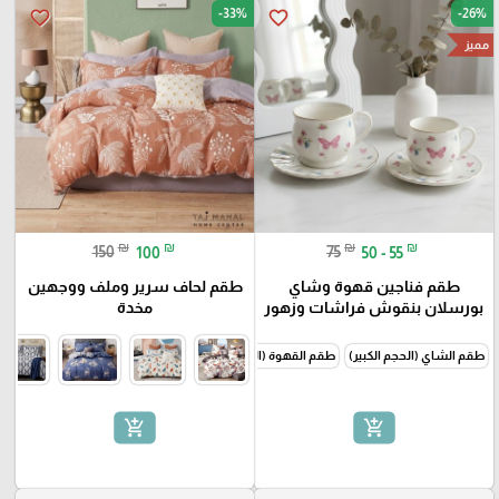
-33%
-26%
favorite_border
favorite_border
مميز
₪
₪
₪
₪
150
100
75
50 - 55
طقم فناجين قهوة وشاي
طقم لحاف سرير وملف ووجهين
بورسلان بنقوش فراشات وزهور
مخدة
طقم الشاي (الحجم الكبير)
طقم القهوة (الحجم الصغير)
add_shopping_cart
add_shopping_cart