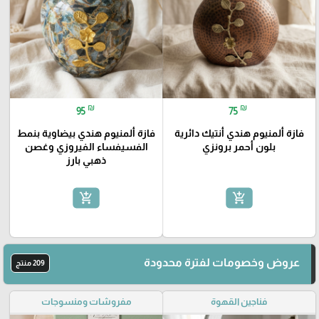
₪
₪
95
75
فازة ألمنيوم هندي أنتيك دائرية
فازة ألمنيوم هندي بيضاوية بنمط
بلون أحمر برونزي
الفسيفساء الفيروزي وغصن
ذهبي بارز
add_shopping_cart
add_shopping_cart
عروض وخصومات لفترة محدودة
209 منتج
فناجين القهوة
مفروشات ومنسوجات