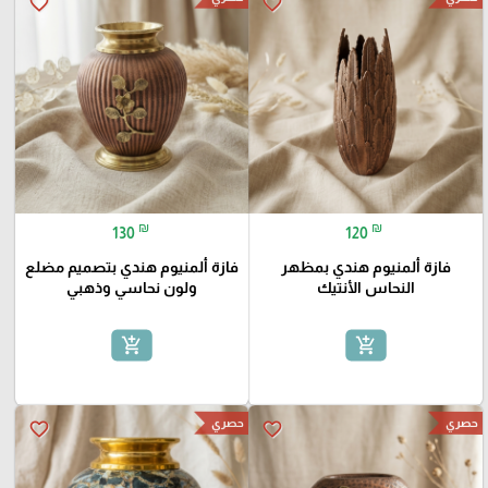
favorite_border
favorite_border
₪
₪
130
120
فازة ألمنيوم هندي بمظهر
فازة ألمنيوم هندي بتصميم مضلع
النحاس الأنتيك
ولون نحاسي وذهبي
add_shopping_cart
add_shopping_cart
حصري
حصري
favorite_border
favorite_border