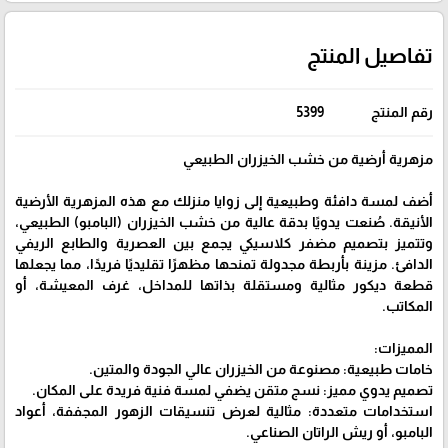
تفاصيل المنتج
رقم المنتج
5399
مزهرية أرضية من خشب الخيزران الطبيعي
أضف لمسة دافئة وطبيعية إلى زوايا منزلك مع هذه المزهرية الأرضية
الأنيقة. صُنعت يدويًا بدقة عالية من خشب الخيزران (البامبو) الطبيعي،
وتتميز بتصميم مضفر كلاسيكي يجمع بين العصرية والطابع الريفي
الدافئ. مزينة بأربطة مجدولة تمنحها مظهرًا تقليديًا فريدًا، مما يجعلها
قطعة ديكور مثالية ومستقلة بذاتها للمداخل، غرف المعيشة، أو
المكاتب.
المميزات:
خامات طبيعية: مصنوعة من الخيزران عالي الجودة والمتين.
تصميم يدوي مميز: نسج متقن يضفي لمسة فنية فريدة على المكان.
استخدامات متعددة: مثالية لعرض تنسيقات الزهور المجففة، أعواد
البامبو، أو ريش الراتان الصناعي.