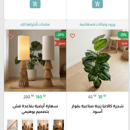
add_shopping_cart
add_shopping_cart
ورود ونباتات اصطناعية
منتجات أخترناها لكِ
-20%
-25%
favorite_border
favorite_border
مميز
جديد
₪
₪
₪
₪
200
160
40
30
شجرة كالاتيا زينة صناعية بقوار
سهارة أرضية بقاعدة قش
أسود
بتصميم بوهيمي