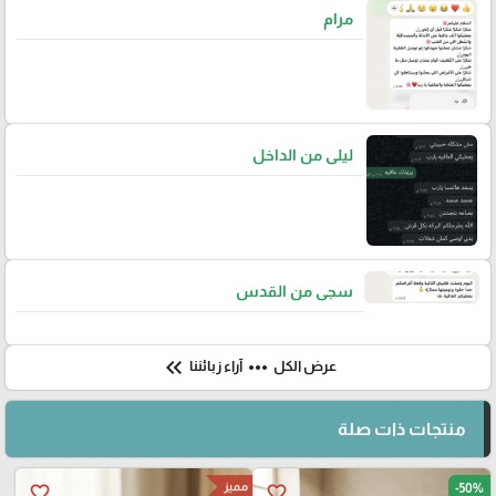
مرام
ليلى من الداخل
سجى من القدس
keyboard_double_arrow_left
more_horiz
عرض الكل
آراء زبائننا
منتجات ذات صلة
مميز
-50%
favorite_border
favorite_border