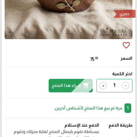
حصري
favorite_border
السعر
₪
75
اختر الكمية
shopping_cart
شراء هذا المنتج
+
-
1
مرة تم بيع هذا المنتج لأشخاص آخرين.
طريقة الدفع
الدفع عند الإستلام
ببساطة نقوم بايصال المنتج لغاية منزلك وتقوم