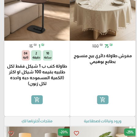
₪
₪
₪
₪
15
1
100
75
03
2
10
مفرش طاولة دائري بيج منسوج
ساعة
دقيقة
ثانية
بطابع بوهيمي
طاولة كنب ب 1 شيكل فقط لكل
طلبيه بقيمه 100 شيكل او اكثر
(الكمية المسموحه حبه واحده
لكل زبون)
add_shopping_cart
add_shopping_cart
ورود ونباتات اصطناعية
منتجات أخترناها لكِ
-20%
-25%
favorite_border
favorite_border