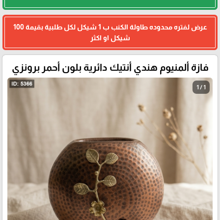
عرض لفتره محدوده طاولة الكنب ب 1 شيكل لكل طلبية بقيمة 100
شيكل او اكثر
فازة ألمنيوم هندي أنتيك دائرية بلون أحمر برونزي
1 / 1