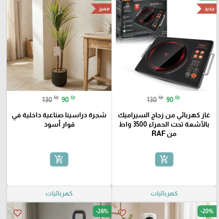
جديد
مميز
₪
₪
₪
₪
130
90
130
90
غاز كهربائي من زجاج السيراميك
شجرة دراسينا صناعية داخلية في
بالأشعة تحت الحمراء 3500 واط
قوار أسود
من RAF
add_shopping_cart
add_shopping_cart
كهربائيات
كهربائيات
-26%
-20%
favorite_border
favorite_border