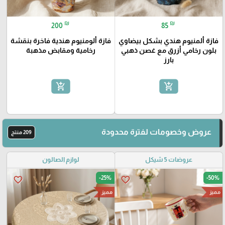
₪
₪
200
85
فازة ألمنيوم هندي بشكل بيضاوي
فازة ألومنيوم هندية فاخرة بنقشة
بلون رخامي أزرق مع غصن ذهبي
رخامية ومقابض مذهبة
بارز
add_shopping_cart
add_shopping_cart
عروض وخصومات لفترة محدودة
209 منتج
عروضات 5 شيكل
لوازم الصالون
-25%
-50%
favorite_border
favorite_border
مميز
مميز