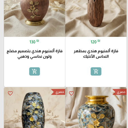
₪
₪
130
120
فازة ألمنيوم هندي بمظهر
فازة ألمنيوم هندي بتصميم مضلع
النحاس الأنتيك
ولون نحاسي وذهبي
add_shopping_cart
add_shopping_cart
حصري
حصري
favorite_border
favorite_border