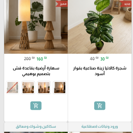
جديد
مميز
₪
₪
₪
₪
200
160
40
30
شجرة كالاتيا زينة صناعية بقوار
سهارة أرضية بقاعدة قش
أسود
بتصميم بوهيمي
add_shopping_cart
add_shopping_cart
ورود ونباتات اصطناعية
سكاكين وشوك ومعالق