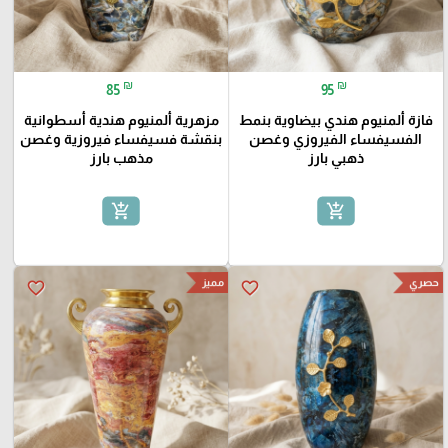
₪
₪
85
95
فازة ألمنيوم هندي بيضاوية بنمط
مزهرية ألمنيوم هندية أسطوانية
الفسيفساء الفيروزي وغصن
بنقشة فسيفساء فيروزية وغصن
ذهبي بارز
مذهب بارز
add_shopping_cart
add_shopping_cart
حصري
مميز
favorite_border
favorite_border