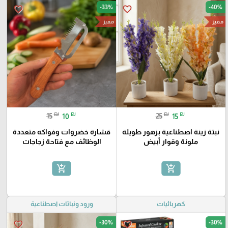
-33%
-40%
favorite_border
favorite_border
مميز
مميز
₪
₪
₪
₪
15
10
25
15
نبتة زينة اصطناعية بزهور طويلة
قشارة خضروات وفواكه متعددة
ملونة وقوار أبيض
الوظائف مع فتاحة زجاجات
add_shopping_cart
add_shopping_cart
كهربائيات
ورود ونباتات اصطناعية
-30%
-30%
favorite_border
favorite_border