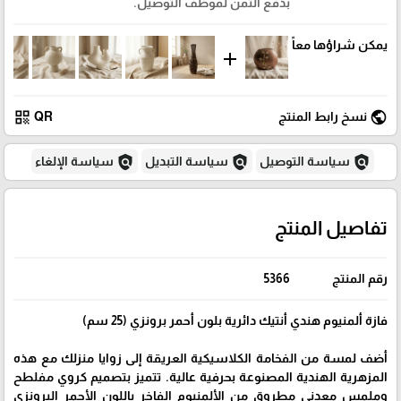
بدفع الثمن لموظف التوصيل.
يمكن شراؤها معاً
add
qr_code
public
نسخ رابط المنتج
QR
policy
policy
policy
سياسة التوصيل
سياسة التبديل
سياسة الإلغاء
تفاصيل المنتج
رقم المنتج
5366
فازة ألمنيوم هندي أنتيك دائرية بلون أحمر برونزي (25 سم)
أضف لمسة من الفخامة الكلاسيكية العريقة إلى زوايا منزلك مع هذه
المزهرية الهندية المصنوعة بحرفية عالية. تتميز بتصميم كروي مفلطح
وملمس معدني مطروق من الألمنيوم الفاخر باللون الأحمر البرونزي