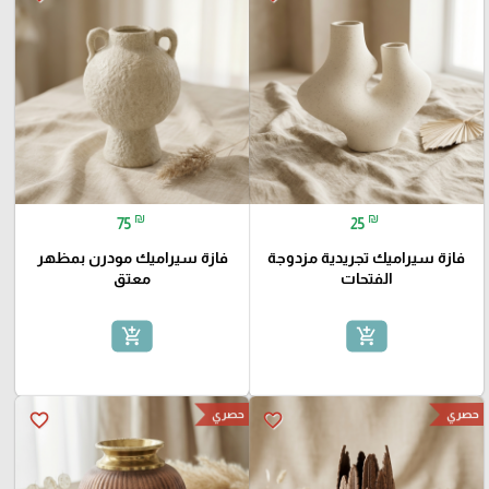
₪
₪
75
25
فازة سيراميك تجريدية مزدوجة
فازة سيراميك مودرن بمظهر
الفتحات
معتق
add_shopping_cart
add_shopping_cart
حصري
حصري
favorite_border
favorite_border