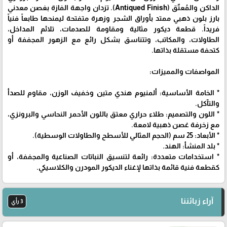
الداكن والمُعتّق (Antiqued Finish). تزدان واجهة الفازة بغصن معدني
بارز بلون ذهبي ممتد بأوراق الشجر وزهرة متفتحة ليمنحها طابعاً فنياً
فريداً. قطعة ديكور مثالية ومقاومة للصدمات، تلائم المداخل،
الطاولات، والمكاتب، وتتناسق بشكل رائع مع الزهور المجففة أو
كتحفة مستقلة بذاتها.
المواصفات والمميزات:
* الخامة الأساسية: ألمنيوم هندي متين وخفيف الوزن، مقاوم للصدأ
والتآكل.
* اللون والتصميم: طلاء حراري معتق باللون الأحمر النحاسي والبرونزي،
مع زخرفة غصن ذهبية لامعة.
* الأبعاد: 25 سم (الحجم المثالي للأسطح والطاولات الوسطية).
* بلد المنشأ: الهند.
* استخدامات متعددة: رائعة لتنسيق النباتات الصناعية والمجففة، أو
كقطعة فنية قائمة بذاتها لإغناء الديكور المودرن والكلاسيكي.
آراء زبائننا
3 رأي