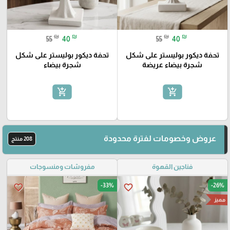
₪
₪
₪
₪
55
40
55
40
تحفة ديكور بوليستر على شكل
تحفة ديكور بوليستر على شكل
شجرة بيضاء عريضة
شجرة بيضاء
add_shopping_cart
add_shopping_cart
عروض وخصومات لفترة محدودة
208 منتج
فناجين القهوة
مفروشات ومنسوجات
-33%
-26%
favorite_border
favorite_border
مميز