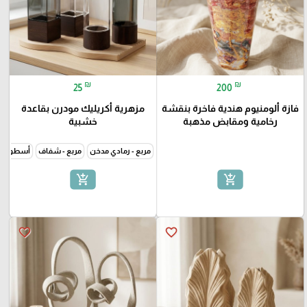
₪
₪
25
200
فازة ألومنيوم هندية فاخرة بنقشة
مزهرية أكريليك مودرن بقاعدة
رخامية ومقابض مذهبة
خشبية
مربع - رمادي مدخن
مربع - شفاف
أسطواني 
add_shopping_cart
add_shopping_cart
favorite_border
favorite_border