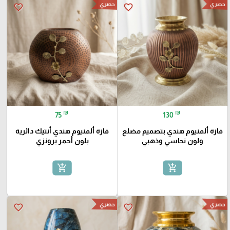
حصري
حصري
favorite_border
favorite_border
₪
₪
75
130
فازة ألمنيوم هندي بتصميم مضلع
فازة ألمنيوم هندي أنتيك دائرية
ولون نحاسي وذهبي
بلون أحمر برونزي
add_shopping_cart
add_shopping_cart
حصري
حصري
favorite_border
favorite_border