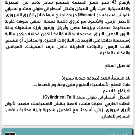
بارتفاع 43 سم. تتميز القطعة بتصميم ساحر يدمج بين العصرية
والكلاسيكية، حيث يأتي الهيكل بشكل أسطواني طولي ممتد وانسيابي
بنقوش فسيفساء (Mosaic) فريدة تمتزج فيها ظلال الأزرق الفيروزي،
الأخضر الزيتي، والأسود مع عروق ذهبية دقيقة، تنتهي بفوهة علوية
مستقيمة مدمجة، ويزينها غصن وأوراق وزهور بارزة مشغولة بدقة
باللون الذهبي البراق. مصممة بمتانة فائقة لتكون قطعة ديكور مثالية
ومستقلة بذاتها على الأرضيات، الطاولات الكبيرة، والمداخل، أو لتنسيق
باقات الزهور والنباتات الطويلة داخل غرف المعيشة، المجالس،
والمكاتب الفاخرة.
تفاصيل المنتج:
بلد المنشأ: الهند (صناعة هندية مميزة).
مادة الصنع الأساسية: ألمنيوم متين ومقاوم للصدمات.
الارتفاع: 43 سم.
الشكل: أسطواني طولي ممتد (Cylindrical Tall).
الطلاء الخارجي: طبقة ملساء لامعة بنقش الفسيفساء متعدد الألوان
(أزرق فيروزي، زيتي، أسود)، مع تفاصيل شجرية بارزة مطلية بالذهب
المقاوم للبهتان.