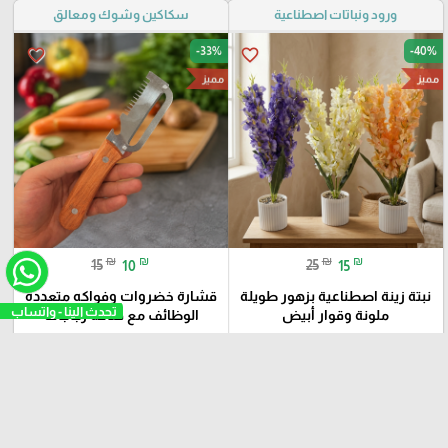
ورود ونباتات اصطناعية
سكاكين وشوك ومعالق
-33%
-40%
favorite_border
favorite_border
مميز
مميز
₪
₪
₪
₪
15
10
25
15
تحدث الي
نبتة زينة اصطناعية بزهور طويلة
قشارة خضروات وفواكه متعددة
ملونة وقوار أبيض
الوظائف مع فتاحة زجاجات
add_shopping_cart
add_shopping_cart
تحف
كهربائيات