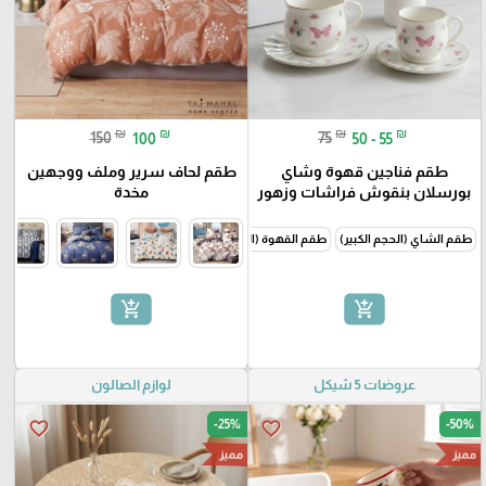
₪
₪
₪
₪
150
100
75
50 - 55
طقم فناجين قهوة وشاي
طقم لحاف سرير وملف ووجهين
بورسلان بنقوش فراشات وزهور
مخدة
طقم الشاي (الحجم الكبير)
طقم القهوة (الحجم الصغير)
add_shopping_cart
add_shopping_cart
عروضات 5 شيكل
لوازم الصالون
-25%
-50%
favorite_border
favorite_border
مميز
مميز