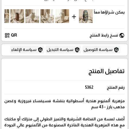
يمكن شراؤها معاً
add
qr_code
public
نسخ رابط المنتج
QR
policy
policy
policy
سياسة التوصيل
سياسة التبديل
سياسة الإلغاء
تفاصيل المنتج
رقم المنتج
5362
مزهرية ألمنيوم هندية أسطوانية بنقشة فسيفساء فيروزية وغصن
مذهب بارز - 43 سم
أضف لمسة من الفخامة الشرقية والتميز الطولي إلى منزلك أو مكتبك
مع هذه المزهرية الهندية الفاخرة المصنوعة من الألمنيوم عالي الجودة