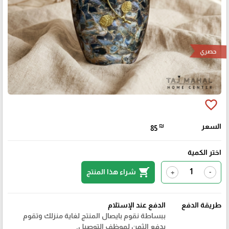
حصري
favorite_border
السعر
₪
85
اختر الكمية
shopping_cart
شراء هذا المنتج
+
-
طريقة الدفع
الدفع عند الإستلام
ببساطة نقوم بايصال المنتج لغاية منزلك وتقوم
بدفع الثمن لموظف التوصيل.