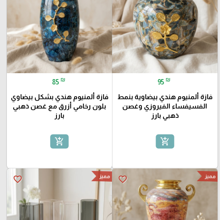
₪
₪
85
95
فازة ألمنيوم هندي بيضاوية بنمط
فازة ألمنيوم هندي بشكل بيضاوي
الفسيفساء الفيروزي وغصن
بلون رخامي أزرق مع غصن ذهبي
ذهبي بارز
بارز
add_shopping_cart
add_shopping_cart
مميز
مميز
favorite_border
favorite_border