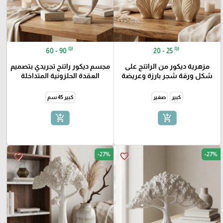
₪
₪
60 - 90
20 - 25
مزهرية ديكور من الراتنج على
مجسم ديكور راتنج تجريدي بتصميم
شكل ورقة شجر بارزة وعريضة
العقدة الحلزونية المتداخلة
كبير
صغير
كبير 45 سم
add_shopping_cart
add_shopping_cart
-27%
-27%
favorite_border
favorite_border