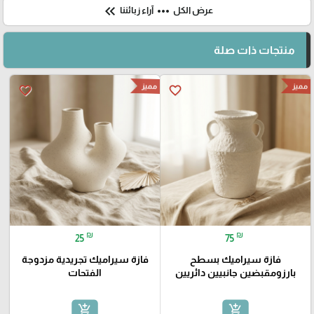
keyboard_double_arrow_left
more_horiz
عرض الكل
آراء زبائننا
منتجات ذات صلة
مميز
مميز
favorite_border
favorite_border
₪
₪
25
75
فازة سيراميك بسطح
فازة سيراميك تجريدية مزدوجة
بارزومقبضين جانبيين دائريين
الفتحات
add_shopping_cart
add_shopping_cart