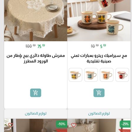
₪
₪
₪
₪
100
75
10
5
مج سيراميك ريترو بعبارات تمني
مفرش طاولة دائري بيج بإطار من
صينية تقليدية
الورود المطرز
add_shopping_cart
add_shopping_cart
لوازم الصالون
لوازم الصالون
-93%
-25%
favorite_border
favorite_border