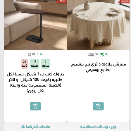
مميز
جديد
₪
₪
₪
₪
15
1
100
75
28
17
9
مفرش طاولة دائري بيج منسوج
ساعة
دقيقة
ثانية
بطابع بوهيمي
طاولة كنب ب 1 شيكل فقط لكل
طلبيه بقيمه 100 شيكل او اكثر
(الكمية المسموحه حبه واحده
لكل زبون)
add_shopping_cart
add_shopping_cart
ورود ونباتات اصطناعية
منتجات أخترناها لكِ