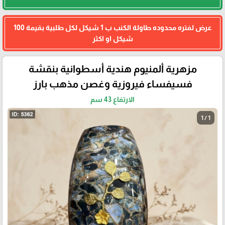
عرض لفتره محدوده طاولة الكنب ب 1 شيكل لكل طلبية بقيمة 100
شيكل او اكثر
مزهرية ألمنيوم هندية أسطوانية بنقشة
فسيفساء فيروزية وغصن مذهب بارز
الارتفاع 43 سم
1 / 1