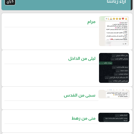
آراء زبائننا
5 رأي
مرام
ليلى من الداخل
سجى من القدس
منى من رهط