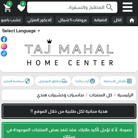
0
0
search
shopping_cart
favorite
home
الكل
الضيافة
عروضات 5 شيكل
الديكور المنزلي
خشب بامبو
Select Language
▼
security
commute
emoji_emotions
ballot
طلباتي السابقة
آراء زبائننا
مناطق التوصيل
سياسة المتجر
الرئيسية
كل المنتجات
نحاسيات وخشبيات هندي
هدية مجانية لكل طلبية من خلال الموقع !!
نصيحة: ⏳ لا تؤجل تأكيد طلبك، فقد تنفد بعض المنتجات الموجودة في
سلتك