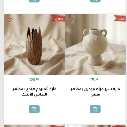
مميز
حصري
favorite_border
favorite_border
₪
₪
120
75
فازة سيراميك مودرن بمظهر
فازة ألمنيوم هندي بمظهر
معتق
النحاس الأنتيك
add_shopping_cart
add_shopping_cart