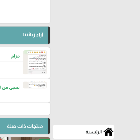
آراء زبائننا
مرام
سجى من ا
منتجات ذات صلة
الرئيسية