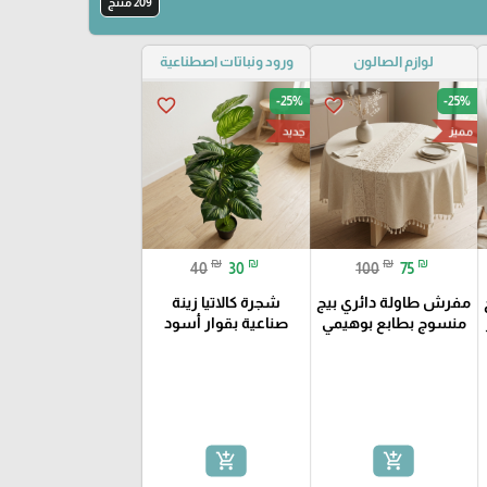
209 منتج
لوازم الصالون
ورود ونباتات اصطناعية
-25%
-25%
favorite_border
favorite_border
مميز
جديد
₪
₪
₪
₪
40
30
100
75
مفرش طاولة دائري بيج
شجرة كالاتيا زينة
منسوج بطابع بوهيمي
صناعية بقوار أسود
add_shopping_cart
add_shopping_cart