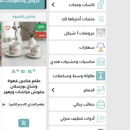
عروض وخصومات لفت
chevron_left
كاسات ومجات
فناجين القهوة
منتجات أخترناها لكِ
-26%
favorite_border
عروضات 1 شيكل
مميز
سهارات
نحاسيات وخشبيات هندي
₪
₪
75
50 - 55
طاولة وسط وسكملات
طقم فناجين قهوة
وشاي بورسلان
chevron_left
الحمام
بنقوش فراشات وزهور
حقائب رجالي
طقم الشاي (الحجم الكبير)
طقم 
أدوات تنظيف منزلي
add_shopping_cart