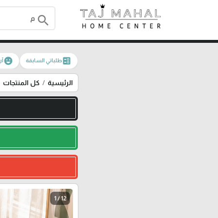
search
emoji_emotions
ballot
طلباتي السابقة
آر
الرئيسية
كل المنتجات
1 / 12