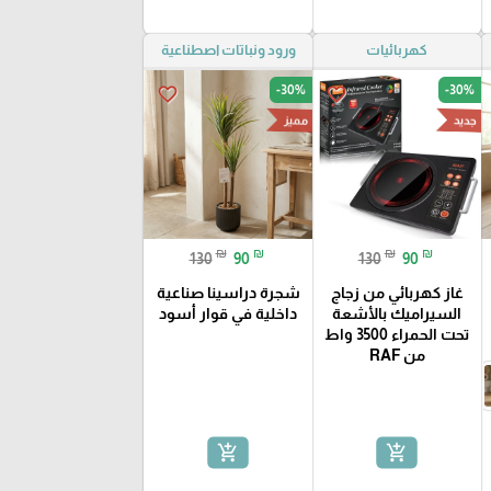
كهربائيات
ورود ونباتات اصطناعية
-30%
-30%
favorite_border
favorite_border
جديد
مميز
₪
₪
₪
₪
130
90
130
90
غاز كهربائي من زجاج
شجرة دراسينا صناعية
السيراميك بالأشعة
داخلية في قوار أسود
تحت الحمراء 3500 واط
من RAF
add_shopping_cart
add_shopping_cart