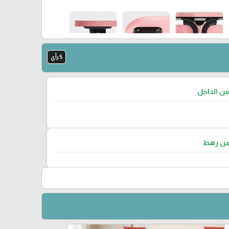
5 رأي
من الداخل
من رهط