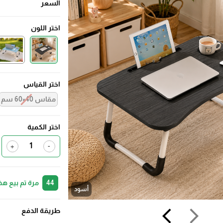
السعر
اختر اللون
اختر القياس
مقاس 40×60 سم
اختر الكمية
+
-
44
مرة تم بيع هذ
أسود
طريقة الدفع
arrow_back_ios
arrow_forward_ios