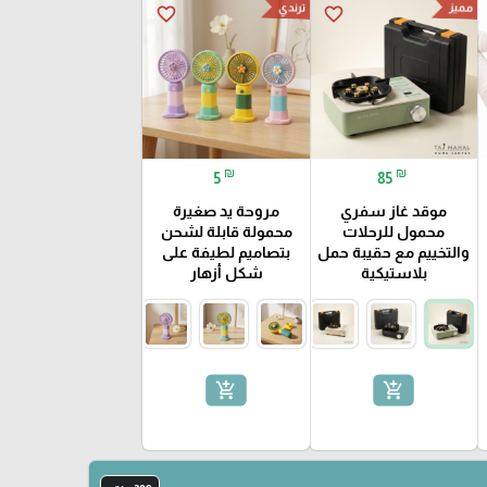
مميز
ترندي
favorite_border
favorite_border
₪
₪
5
85
موقد غاز سفري
مروحة يد صغيرة
محمول للرحلات
محمولة قابلة لشحن
والتخييم مع حقيبة حمل
بتصاميم لطيفة على
بلاستيكية
شكل أزهار
add_shopping_cart
add_shopping_cart