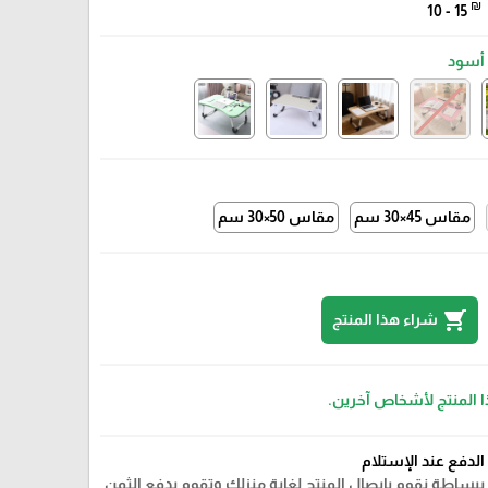
₪
10 - 15
أسود
مقاس 45×30 سم
مقاس 50×30 سم
shopping_cart
شراء هذا المنتج
ا المنتج لأشخاص آخرين.
الدفع عند الإستلام
ببساطة نقوم بايصال المنتج لغاية منزلك وتقوم بدفع الثمن