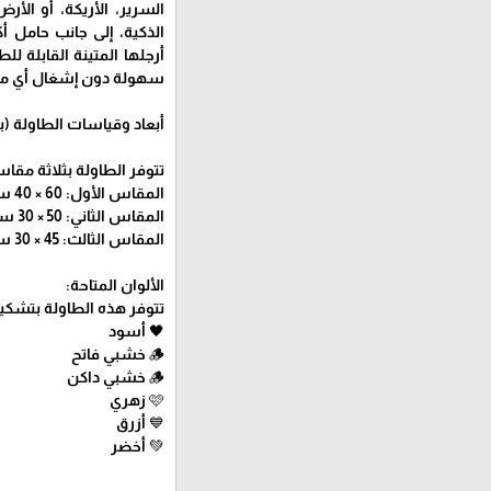
السرير، الأريكة، أو الأ
الذكية، إلى جانب حامل
أرجلها المتينة القابلة ل
سهولة دون إشغال أي مس
أبعاد وقياسات الطاولة (با
تتوفر الطاولة بثلاثة مقا
المقاس الأول: 60 × 40 سم (الارتفاع عند فتح الأرجل: 28 سم تقريباً).
المقاس الثاني: 50 × 30 سم.
المقاس الثالث: 45 × 30 سم.
الألوان المتاحة:
تتوفر هذه الطاولة بتشكيل
🖤 أسود
🪵 خشبي فاتح
🪵 خشبي داكن
🩷 زهري
💙 أزرق
💚 أخضر