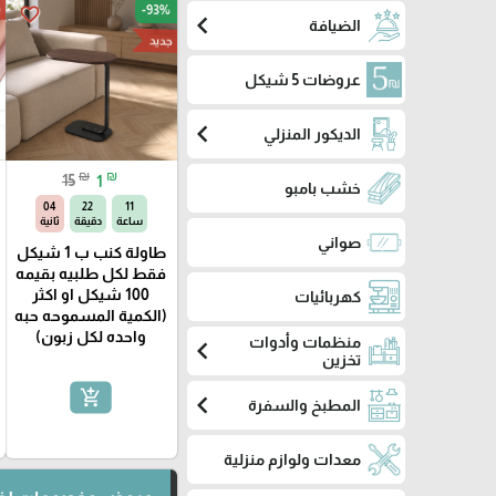
ج
-93%
favorite_border
chevron_left
الضيافة
جديد
عروضات 5 شيكل
chevron_left
الديكور المنزلي
₪
₪
15
1
خشب بامبو
03
22
11
ساعة
دقيقة
ثانية
صواني
طاولة كنب ب 1 شيكل
فقط لكل طلبيه بقيمه
100 شيكل او اكثر
كهربائيات
(الكمية المسموحه حبه
واحده لكل زبون)
منظمات وأدوات
chevron_left
تخزين
add_shopping_cart
chevron_left
المطبخ والسفرة
معدات ولوازم منزلية