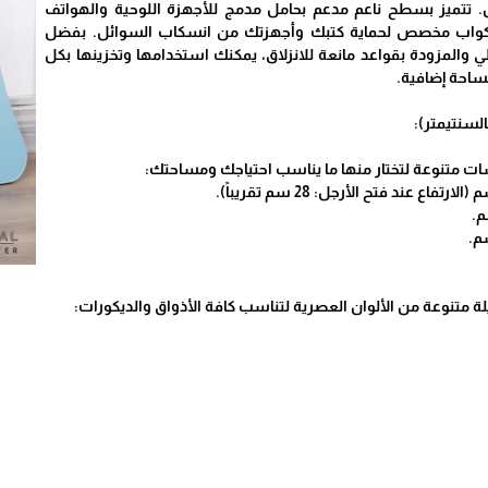
رض. تتميز بسطح ناعم مدعم بحامل مدمج للأجهزة اللوحية والهواتف
 أكواب مخصص لحماية كتبك وأجهزتك من انسكاب السوائل. بفضل
لطي والمزودة بقواعد مانعة للانزلاق، يمكنك استخدامها وتخزينها بكل
احة إضافية.
لسنتيمتر):
سات متنوعة لتختار منها ما يناسب احتياجك ومساحتك:
ة متنوعة من الألوان العصرية لتناسب كافة الأذواق والديكورات: