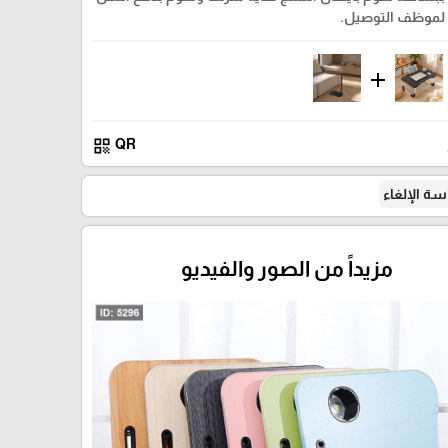
لموظف التوصيل.
add
qr_code
QR
ة الإلغاء
مزيداً من الصور والفيديو