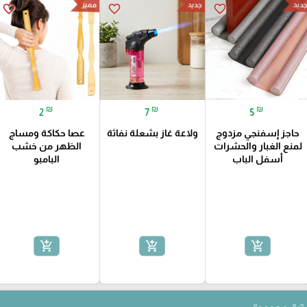
ديد
جديد
مميز
favorite_border
favorite_border
favorite_border
₪
₪
₪
2
7
5
حاجز إسفنجي مزدوج
ولاعة غاز بشعلة نفاثة
عصا حكاكة ومساج
لمنع الغبار والحشرات
الظهر من خشب
أسفل الباب
البامبو
add_shopping_cart
add_shopping_cart
add_shopping_cart