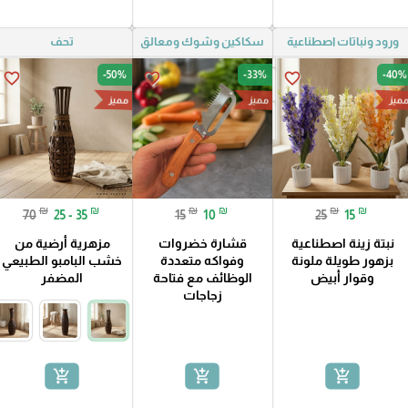
ورود ونباتات اصطناعية
سكاكين وشوك ومعالق
تحف
-50%
-33%
-40%
favorite_border
favorite_border
favorite_border
ميز
مميز
مميز
₪
₪
₪
₪
₪
₪
70
25 - 35
15
10
25
15
نبتة زينة اصطناعية
قشارة خضروات
مزهرية أرضية من
بزهور طويلة ملونة
وفواكه متعددة
خشب البامبو الطبيعي
وقوار أبيض
الوظائف مع فتاحة
المضفر
زجاجات
add_shopping_cart
add_shopping_cart
add_shopping_cart