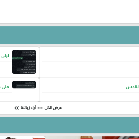
ليلى 
لقدس
منى 
keyboard_double_arrow_left
more_horiz
عرض الكل
آراء زبائننا