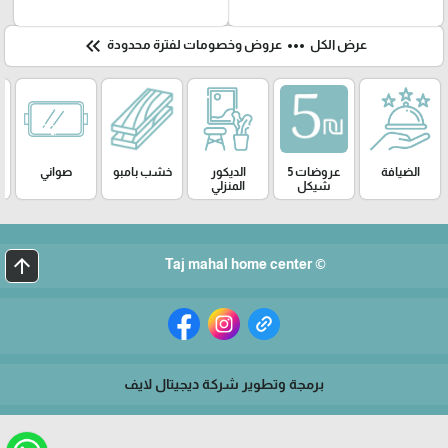
keyboard_double_arrow_left
more_horiz
عرض الكل
عروض وخصومات لفترة محدودة
الضيافة
عروضات 5
الديكور
خشب بامبو
صواني
شيكل
المنزلي
arrow_upward
© Taj mahal home center
برمجة وتطوير شركة ديجيتال لايف