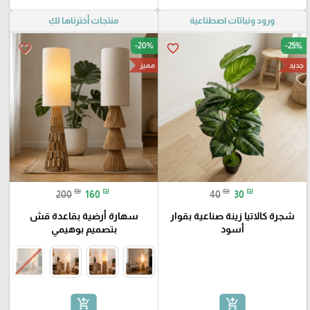
ورود ونباتات اصطناعية
منتجات أخترناها لكِ
-20%
-25%
favorite_border
favorite_border
جديد
مميز
₪
₪
₪
₪
200
160
40
30
شجرة كالاتيا زينة صناعية بقوار
سهارة أرضية بقاعدة قش
أسود
بتصميم بوهيمي
add_shopping_cart
add_shopping_cart