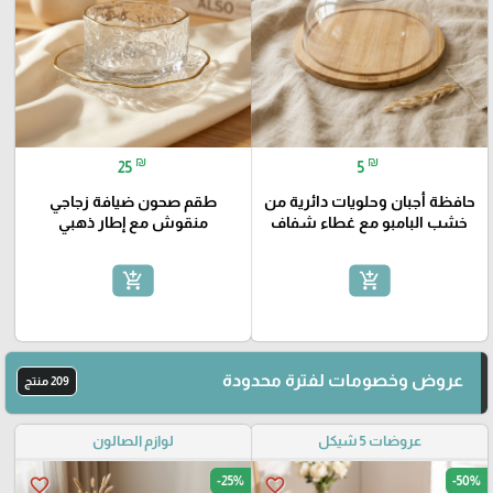
₪
₪
25
5
حافظة أجبان وحلويات دائرية من
طقم صحون ضيافة زجاجي
خشب البامبو مع غطاء شفاف
منقوش مع إطار ذهبي
add_shopping_cart
add_shopping_cart
عروض وخصومات لفترة محدودة
209 منتج
عروضات 5 شيكل
لوازم الصالون
-25%
-50%
favorite_border
favorite_border