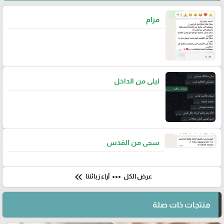
مرام
ليلى من الداخل
سجى من القدس
keyboard_double_arrow_left
more_horiz
عرض الكل
آراء زبائننا
منتجات ذات صلة