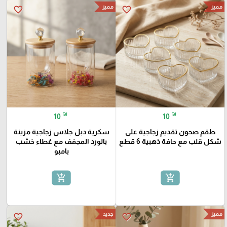
مميز
مميز
favorite_border
favorite_border
₪
₪
10
10
طقم صحون تقديم زجاجية على
سكرية دبل جلاس زجاجية مزينة
شكل قلب مع حافة ذهبية 6 قطع
بالورد المجفف مع غطاء خشب
بامبو
add_shopping_cart
add_shopping_cart
مميز
جديد
favorite_border
favorite_border