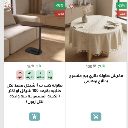
-93%
-25%
favorite_border
favorite_border
مميز
جديد
₪
₪
₪
₪
15
1
100
75
04
46
2
1
مفرش طاولة دائري بيج منسوج
يوم
ساعة
دقيقة
ثانية
بطابع بوهيمي
طاولة كنب ب 1 شيكل فقط لكل
طلبيه بقيمه 100 شيكل او اكثر
(الكمية المسموحه حبه واحده
لكل زبون)
add_shopping_cart
add_shopping_cart