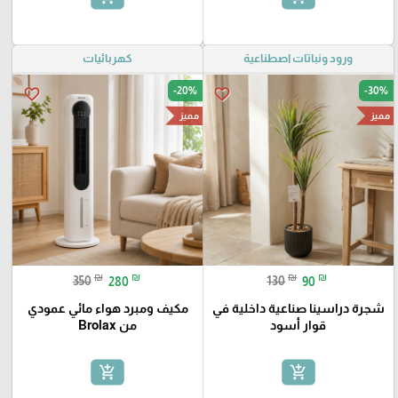
ورود ونباتات اصطناعية
كهربائيات
-20%
-30%
favorite_border
favorite_border
مميز
مميز
₪
₪
₪
₪
350
280
130
90
شجرة دراسينا صناعية داخلية في
مكيف ومبرد هواء مائي عمودي
قوار أسود
من Brolax
add_shopping_cart
add_shopping_cart