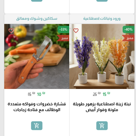
ورود ونباتات اصطناعية
سكاكين وشوك ومعالق
-33%
-40%
favorite_border
favorite_border
مميز
مميز
₪
₪
₪
₪
15
10
25
15
نبتة زينة اصطناعية بزهور طويلة
قشارة خضروات وفواكه متعددة
ملونة وقوار أبيض
الوظائف مع فتاحة زجاجات
add_shopping_cart
add_shopping_cart