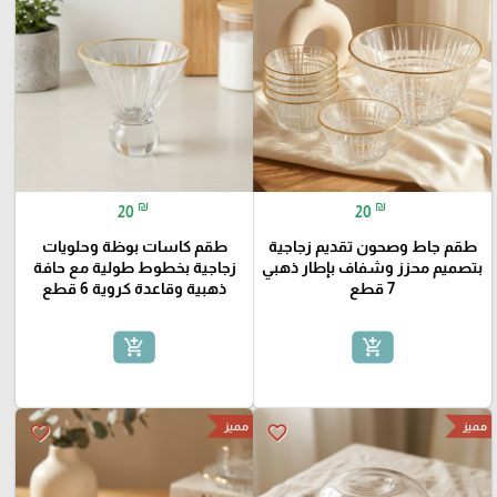
₪
₪
20
20
طقم جاط وصحون تقديم زجاجية
طقم كاسات بوظة وحلويات
بتصميم محزز وشفاف بإطار ذهبي
زجاجية بخطوط طولية مع حافة
7 قطع
ذهبية وقاعدة كروية 6 قطع
add_shopping_cart
add_shopping_cart
مميز
مميز
favorite_border
favorite_border