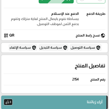
طريقة الدفع
الدفع عند الإستلام
ببساطة نقوم بايصال المنتج لغاية منزلك وتقوم
بدفع الثمن لموظف التوصيل.
qr_code
public
نسخ رابط المنتج
QR
policy
policy
policy
سياسة التوصيل
سياسة التبديل
سياسة الإلغاء
تفاصيل المنتج
رقم المنتج
2154
آراء زبائننا
3 رأي