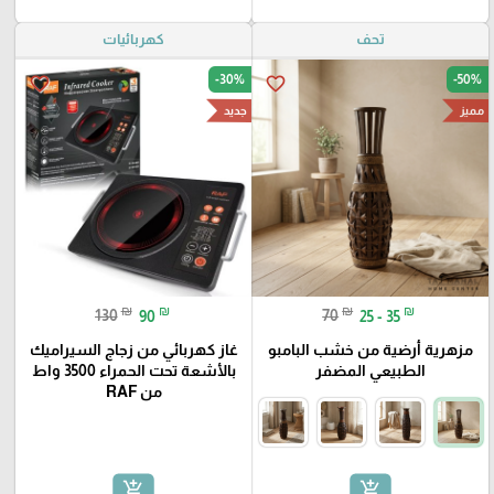
تحف
كهربائيات
-30%
-50%
favorite_border
favorite_border
مميز
جديد
₪
₪
₪
₪
130
90
70
25 - 35
مزهرية أرضية من خشب البامبو
غاز كهربائي من زجاج السيراميك
الطبيعي المضفر
بالأشعة تحت الحمراء 3500 واط
من RAF
add_shopping_cart
add_shopping_cart