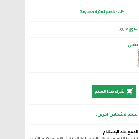
-23%
خصم لفترة محدودة
₪
₪
85
65
ذهبي
shopping_cart
شراء هذا المنتج
 المنتج لأشخاص آخرين.
فضي
الدفع عند الإستلام
ببساطة نقوم بايصال المنتج لغاية منزلك وتقوم بدفع الثمن