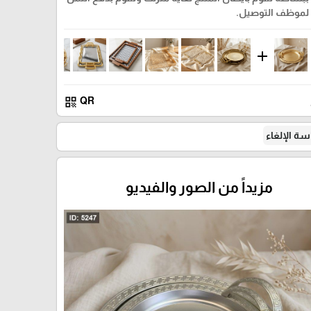
لموظف التوصيل.
add
qr_code
QR
ة الإلغاء
مزيداً من الصور والفيديو