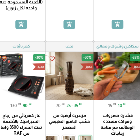
(الكمية المسموحه حبه
واحده لكل زبون)
add_shopping_cart
add_shopping_cart
add_shopping_cart
سكاكين وشوك ومعالق
تحف
كهربائيات
-30%
-50%
-33%
favorite_border
favorite_border
favorite_border
ميز
مميز
جديد
₪
₪
₪
₪
₪
₪
130
90
70
25 - 35
15
10
قشارة خضروات
مزهرية أرضية من
غاز كهربائي من زجاج
وفواكه متعددة
خشب البامبو الطبيعي
السيراميك بالأشعة
الوظائف مع فتاحة
المضفر
تحت الحمراء 3500 واط
زجاجات
من RAF