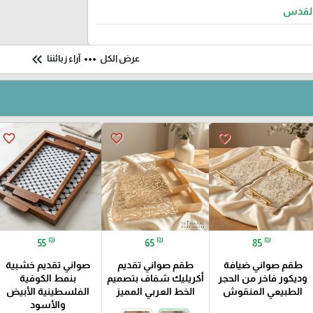
لقدس
keyboard_double_arrow_left
more_horiz
عرض الكل
آراء زبائننا
favorite_border
favorite_border
favorite_border
₪
₪
₪
55
65
85
طقم صواني ضيافة
طقم صواني تقديم
صواني تقديم خشبية
وديكور فاخر من الحجر
أكريليك شفاف بتصميم
بنمط الكوفية
الطبيعي المنقوش
الخط العربي المميز
الفلسطينية الأبيض
والأسود