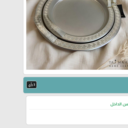
3 رأي
من الداخل