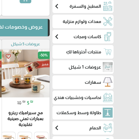
chevron_left
المطبخ والسفرة
معدات ولوازم منزلية
عروض وخصومات لفت
chevron_left
كاسات ومجات
عروضات 5 شيكل
منتجات أخترناها لكِ
-50%
favorite_border
مميز
م
عروضات 1 شيكل
سهارات
نحاسيات وخشبيات هندي
₪
₪
10
5
طاولة وسط وسكملات
مج سيراميك ريترو
بعبارات تمني صينية
تقليدية
chevron_left
الحمام