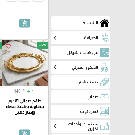
add_shopping_cart
الرئيسية
chevron_left
الضيافة
-32%
favorite_border
عروضات 5 شيكل
chevron_left
الديكور المنزلي
خشب بامبو
₪
₪
140
95
صواني
طقم صواني تقديم
بيضاوية بقاعدة بيضاء
كهربائيات
وإطار ذهبي
منظمات وأدوات
chevron_left
تخزين
add_shopping_cart