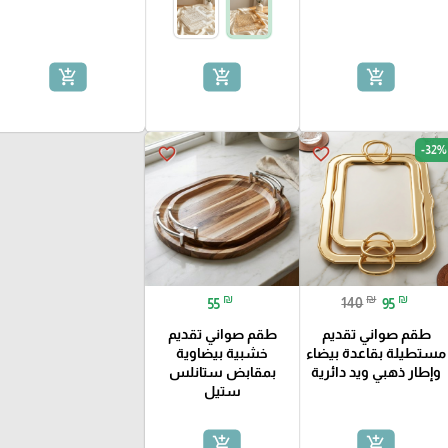
add_shopping_cart
add_shopping_cart
add_shopping_cart
-32%
favorite_border
favorite_border
₪
₪
₪
55
140
95
طقم صواني تقديم
طقم صواني تقديم
مستطيلة بقاعدة بيضاء
خشبية بيضاوية
وإطار ذهبي ويد دائرية
بمقابض ستانلس
ستيل
add_shopping_cart
add_shopping_cart