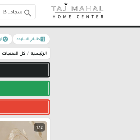
search
emoji_emotions
ballot
طلباتي السابقة
آر
الرئيسية
كل المنتجات
1 / 2