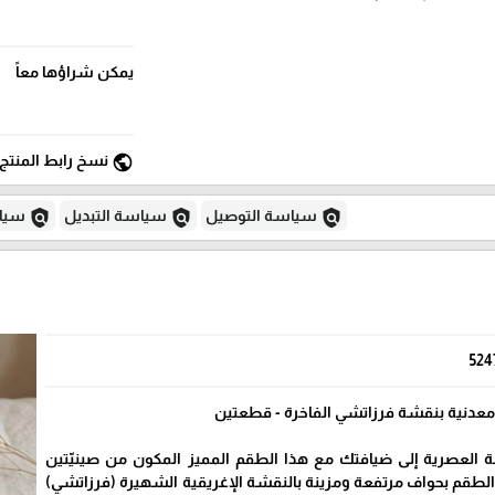
يمكن شراؤها معاً
public
نسخ رابط المنتج
policy
policy
policy
سياسة التوصيل
سياسة التبديل
سياس
524
معدنية بنقشة فرزاتشي الفاخرة - قطعتين
العصرية إلى ضيافتك مع هذا الطقم المميز المكون من صينيّتين
 الطقم بحواف مرتفعة ومزينة بالنقشة الإغريقية الشهيرة (فرزاتشي)