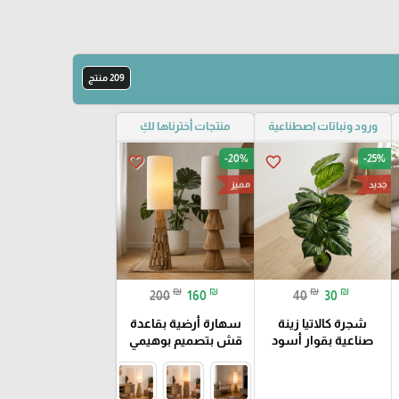
209 منتج
ورود ونباتات اصطناعية
منتجات أخترناها لكِ
-20%
-25%
favorite_border
favorite_border
مميز
جديد
₪
₪
₪
₪
200
160
40
30
شجرة كالاتيا زينة
سهارة أرضية بقاعدة
صناعية بقوار أسود
قش بتصميم بوهيمي