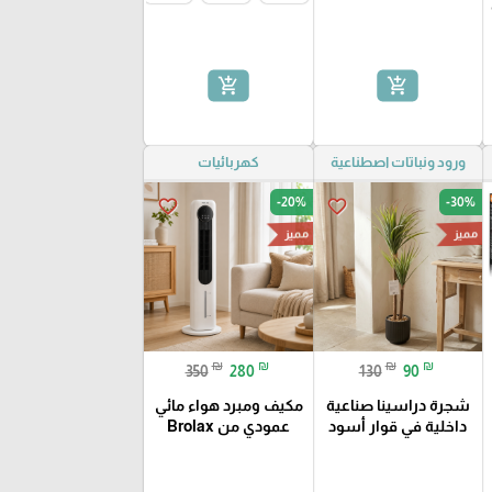
add_shopping_cart
add_shopping_cart
ورود ونباتات اصطناعية
كهربائيات
-20%
-30%
favorite_border
favorite_border
مميز
مميز
₪
₪
₪
₪
350
280
130
90
شجرة دراسينا صناعية
مكيف ومبرد هواء مائي
داخلية في قوار أسود
عمودي من Brolax