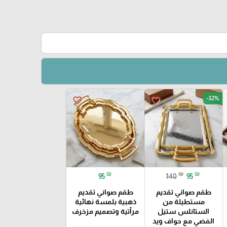
-32%
favorite_border
favorite_border
₪
₪
₪
95
140
95
طقم صواني تقديم
طقم صواني تقديم
مستطيلة من
ذهبية بلمسة نهائية
الستانلس ستيل
مرآتية وتصميم مزخرف
الفضي مع حواف ويد