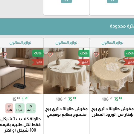
رة محدودة
لوازم الصالون
لوازم الصالون
لوازم الصالون
-93%
-25%
-25%
favorite_border
favorite_border
favorite_border
ميز
مميز
جديد
₪
₪
₪
₪
₪
₪
15
1
100
75
100
75
55
25
22
مفرش طاولة دائري بيج
مفرش طاولة دائري بيج
ساعة
دقيقة
ثانية
بإطار من الورود المطرز
منسوج بطابع بوهيمي
طاولة كنب ب 1 شيكل
فقط لكل طلبيه بقيمه
100 شيكل او اكثر