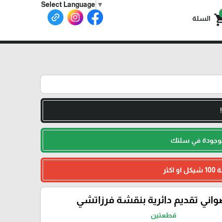
Select Language
▼
shoppin
السلة
لموجودة في سلتك
اني تقديم دائرية بنقشة فرزاتشي
قطعتين