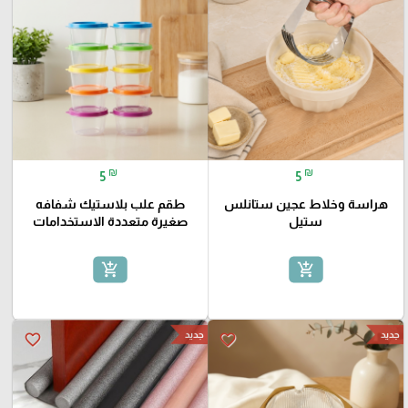
₪
₪
5
5
هراسة وخلاط عجين ستانلس
طقم علب بلاستيك شفافه
ستيل
صغيرة متعددة الاستخدامات
add_shopping_cart
add_shopping_cart
جديد
جديد
favorite_border
favorite_border