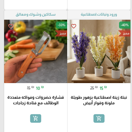
ورود ونباتات اصطناعية
سكاكين وشوك ومعالق
-33%
-40%
favorite_border
favorite_border
مميز
مميز
₪
₪
₪
₪
15
10
25
15
نبتة زينة اصطناعية بزهور طويلة
قشارة خضروات وفواكه متعددة
ملونة وقوار أبيض
الوظائف مع فتاحة زجاجات
add_shopping_cart
add_shopping_cart