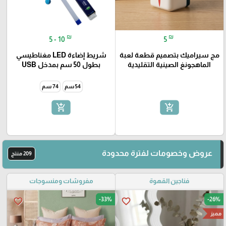
₪
₪
5 - 10
5
مج سيراميك بتصميم قطعة لعبة
شريط إضاءة LED مغناطيسي
الماهجونغ الصينية التقليدية
بطول 50 سم بمدخل USB
54 سم
74 سم
add_shopping_cart
add_shopping_cart
عروض وخصومات لفترة محدودة
209 منتج
فناجين القهوة
مفروشات ومنسوجات
-33%
-26%
favorite_border
favorite_border
مميز