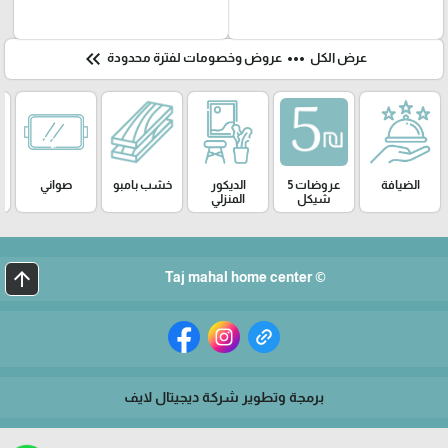
keyboard_double_arrow_left
more_horiz
عرض الكل
عروض وخصومات لفترة محدودة
الضيافة
عروضات 5
الديكور
خشب بامبو
صواني
شيكل
المنزلي
arrow_upward
© Taj mahal home center
برمجة وتطوير شركة ديجيتال لايف