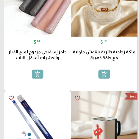
₪
₪
5
5
متكة زجاجية دائرية بنقوش طولية
حاجز إسفنجي مزدوج لمنع الغبار
مع حافة ذهبية
والحشرات أسفل الباب
add_shopping_cart
add_shopping_cart
مميز
favorite_border
favorite_border