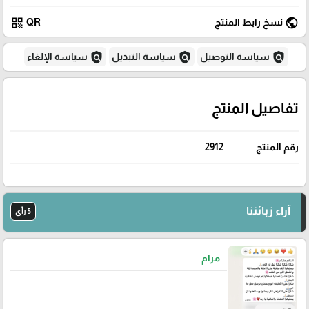
qr_code
public
نسخ رابط المنتج
QR
policy
policy
policy
سياسة التوصيل
سياسة التبديل
سياسة الإلغاء
تفاصيل المنتج
رقم المنتج
2912
آراء زبائننا
5 رأي
مرام