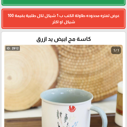
عرض لفتره محدوده طاولة الكنب ب 1 شيكل لكل طلبية بقيمة 100
شيكل او اكثر
كاسة مج ابيض يد ازرق
1 / 1