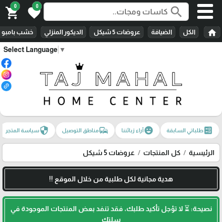
0
0
search
shopping_cart
favorite
home
الكل
الضيافة
عروضات 5 شيكل
الديكور المنزلي
خشب بامبو
Select Language
▼
security
commute
emoji_emotions
ballot
طلباتي السابقة
آراء زبائننا
مناطق التوصيل
سياسة المتجر
الرئيسية
كل المنتجات
عروضات 5 شيكل
هدية مجانية لكل طلبية من خلال الموقع !!
نصيحة: ⏳ لا تؤجل تأكيد طلبك، فقد تنفد بعض المنتجات الموجودة في
سلتك