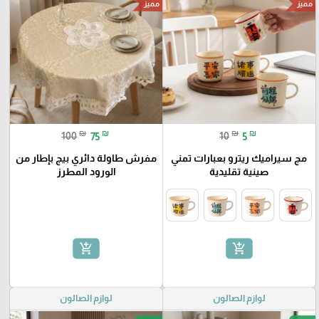
مميز
مميز
₪
₪
₪
₪
100
75
10
5
مج سيراميك ريترو بعبارات تمني
مفرش طاولة دائري بيج بإطار من
صينية تقليدية
الورود المطرز
add_shopping_cart
add_shopping_cart
لوازم الصالون
لوازم الصالون