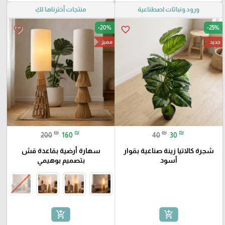
ورود ونباتات اصطناعية
منتجات أخترناها لكِ
-20%
-25%
favorite_border
favorite_border
جديد
مميز
₪
₪
₪
₪
200
160
40
30
شجرة كالاتيا زينة صناعية بقوار
سهارة أرضية بقاعدة قش
أسود
بتصميم بوهيمي
add_shopping_cart
add_shopping_cart