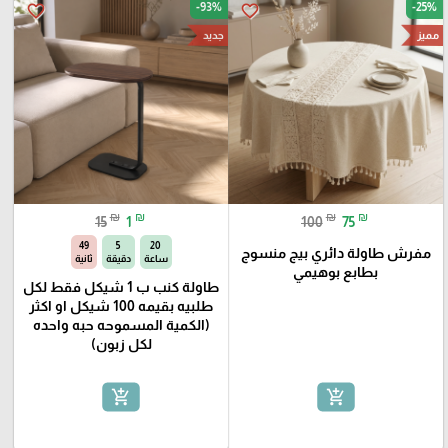
-93%
-25%
favorite_border
favorite_border
مميز
جديد
₪
₪
₪
₪
15
1
100
75
48
5
20
مفرش طاولة دائري بيج منسوج
ساعة
دقيقة
ثانية
بطابع بوهيمي
طاولة كنب ب 1 شيكل فقط لكل
طلبيه بقيمه 100 شيكل او اكثر
(الكمية المسموحه حبه واحده
لكل زبون)
add_shopping_cart
add_shopping_cart