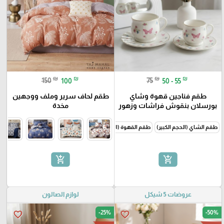
₪
₪
₪
₪
150
100
75
50 - 55
طقم فناجين قهوة وشاي
طقم لحاف سرير وملف ووجهين
بورسلان بنقوش فراشات وزهور
مخدة
طقم الشاي (الحجم الكبير)
طقم القهوة (الحجم الصغير)
add_shopping_cart
add_shopping_cart
عروضات 5 شيكل
لوازم الصالون
-25%
-50%
favorite_border
favorite_border