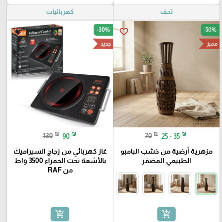
تحف
كهربائيات
-30%
-50%
favorite_border
favorite_border
مميز
جديد
₪
₪
₪
₪
130
90
70
25 - 35
مزهرية أرضية من خشب البامبو
غاز كهربائي من زجاج السيراميك
الطبيعي المضفر
بالأشعة تحت الحمراء 3500 واط
من RAF
add_shopping_cart
add_shopping_cart