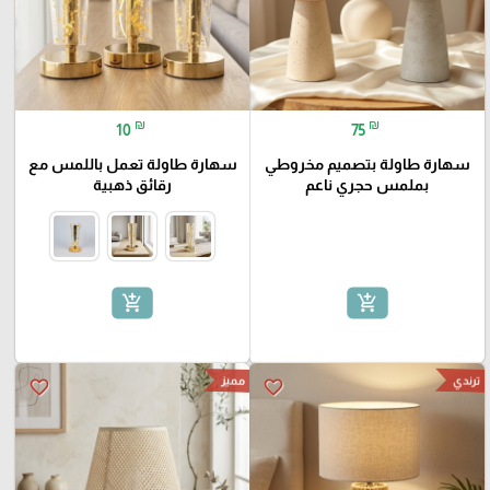
₪
₪
10
75
سهارة طاولة بتصميم مخروطي
سهارة طاولة تعمل باللمس مع
بملمس حجري ناعم
رقائق ذهبية
add_shopping_cart
add_shopping_cart
ترندي
مميز
favorite_border
favorite_border