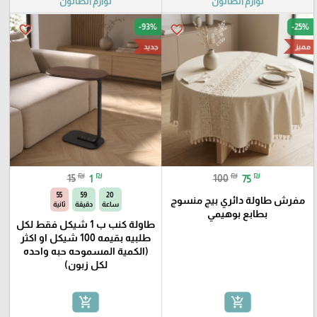
لوازم الصالون
لوازم الصالون
-93%
-25%
favorite_border
favorite_border
مميز
جديد
₪
₪
₪
₪
15
1
100
75
54
59
20
مفرش طاولة دائري بيج منسوج
ساعة
دقيقة
ثانية
بطابع بوهيمي
طاولة كنب ب 1 شيكل فقط لكل
طلبيه بقيمه 100 شيكل او اكثر
(الكمية المسموحه حبه واحده
لكل زبون)
add_shopping_cart
add_shopping_cart