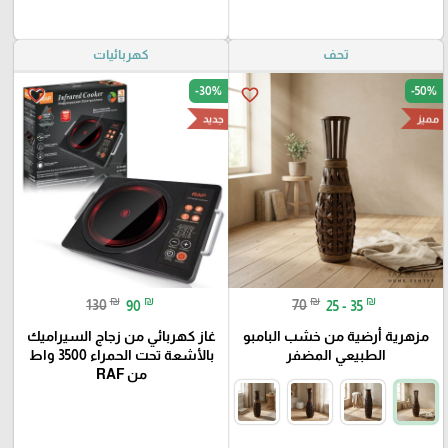
تحف
كهربائيات
-30%
-50%
favorite_border
favorite_border
مميز
جديد
₪
₪
₪
₪
130
90
70
25 - 35
مزهرية أرضية من خشب البامبو
غاز كهربائي من زجاج السيراميك
الطبيعي المضفر
بالأشعة تحت الحمراء 3500 واط
من RAF