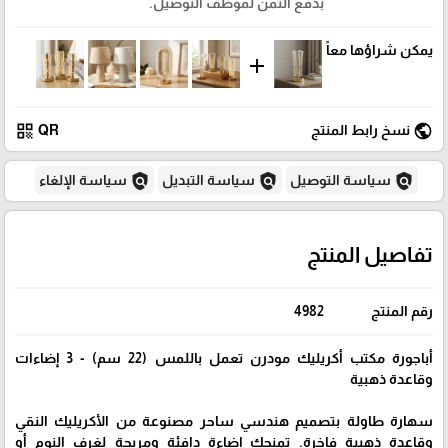
بدفع الثمن لموظف التوصيل.
يمكن شراؤها معاً
add
qr_code
public
نسخ رابط المنتج
QR
policy
policy
policy
سياسة التوصيل
سياسة التبديل
سياسة الإلغاء
تفاصيل المنتج
رقم المنتج
4982
أباجورة مكتب أكريليك مودرن تعمل باللمس (22 سم) - 3 إضاءات
وقاعدة ذهبية
سهارة طاولة بتصميم هندسي ساحر مصنوعة من الأكريليك النقي
وقاعدة ذهبية فاخرة. تمنحك إضاءة دافئة ومريحة لغرف النوم أو