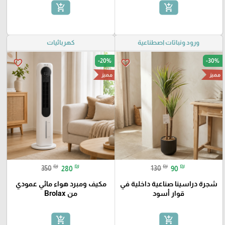
add_shopping_cart
add_shopping_cart
ورود ونباتات اصطناعية
كهربائيات
-20%
-30%
favorite_border
favorite_border
مميز
مميز
₪
₪
₪
₪
350
280
130
90
شجرة دراسينا صناعية داخلية في
مكيف ومبرد هواء مائي عمودي
قوار أسود
من Brolax
add_shopping_cart
add_shopping_cart