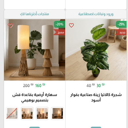
ورود ونباتات اصطناعية
منتجات أخترناها لكِ
-20%
-25%
favorite_border
favorite_border
جديد
مميز
₪
₪
₪
₪
200
160
40
30
شجرة كالاتيا زينة صناعية بقوار
سهارة أرضية بقاعدة قش
أسود
بتصميم بوهيمي