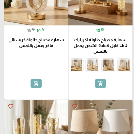
₪
₪
₪
15
10
10
سهارة مصباح طاولة اكريليك
سهارة مصباح طاولة كريستالي
LED قابل لاعادة الشحن يعمل
فاخر يعمل باللمس
باللمس
add_shopping_cart
add_shopping_cart
favorite_border
favorite_border