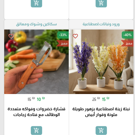
add_shopping_cart
add_shopping_cart
ورود ونباتات اصطناعية
سكاكين وشوك ومعالق
-33%
-40%
favorite_border
favorite_border
مميز
مميز
₪
₪
₪
₪
15
10
25
15
نبتة زينة اصطناعية بزهور طويلة
قشارة خضروات وفواكه متعددة
ملونة وقوار أبيض
الوظائف مع فتاحة زجاجات
add_shopping_cart
add_shopping_cart