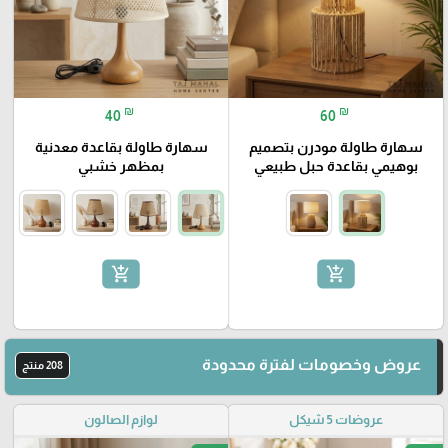
₪
₪
40
60
سهارة طاولة مودرن بتصميم
سهارة طاولة بقاعدة معدنية
بوهيمي بقاعدة حبل طبيعي
بمظهر خشبي
add_shopping_cart
add_shopping_cart
عروض وخصومات لفترة محدودة
208 منتج
عروضات 5 شيكل
لوازم الصالون