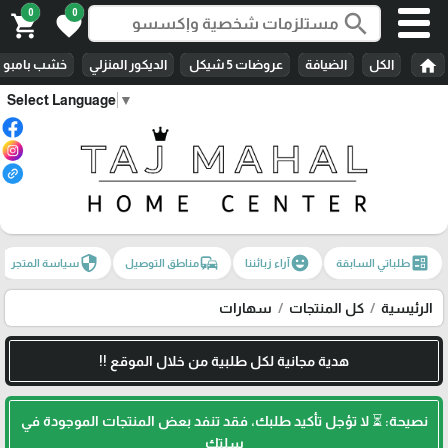
0
0
search
shopping_cart
favorite
home
الكل
الضيافة
عروضات 5 شيكل
الديكور المنزلي
خشب بامبو
Select Language
▼
security
commute
emoji_emotions
ballot
طلباتي السابقة
آراء زبائننا
مناطق التوصيل
سياسة المتجر
الرئيسية
كل المنتجات
سهارات
هدية مجانية لكل طلبية من خلال الموقع !!
نصيحة: ⏳ لا تؤجل تأكيد طلبك، فقد تنفد بعض المنتجات الموجودة في
سلتك