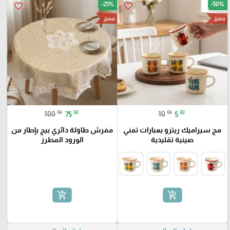
-25%
-50%
favorite_border
favorite_border
مميز
مميز
₪
₪
₪
₪
100
75
10
5
مج سيراميك ريترو بعبارات تمني
مفرش طاولة دائري بيج بإطار من
صينية تقليدية
الورود المطرز
add_shopping_cart
add_shopping_cart