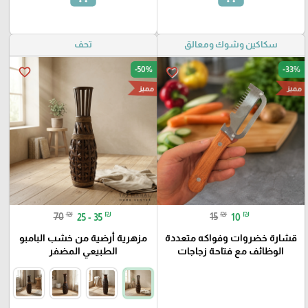
سكاكين وشوك ومعالق
تحف
-50%
-33%
favorite_border
favorite_border
مميز
مميز
₪
₪
₪
₪
70
25 - 35
15
10
قشارة خضروات وفواكه متعددة
مزهرية أرضية من خشب البامبو
الوظائف مع فتاحة زجاجات
الطبيعي المضفر