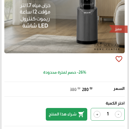
مميز
favorite_border
-26%
خصم لفترة محدودة
السعر
₪
₪
380
280
اختر الكمية
shopping_cart
شراء هذا المنتج
+
-