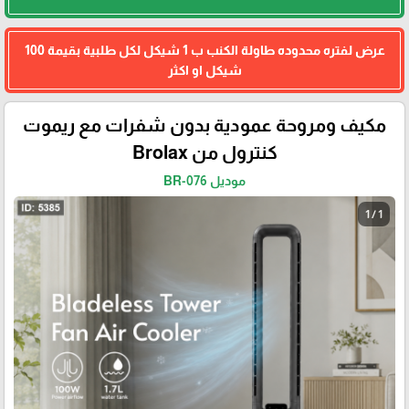
عرض لفتره محدوده طاولة الكنب ب 1 شيكل لكل طلبية بقيمة 100
شيكل او اكثر
مكيف ومروحة عمودية بدون شفرات مع ريموت
كنترول من Brolax
موديل BR-076
1 / 1