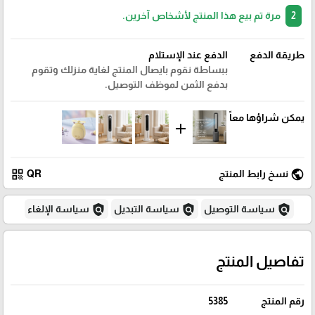
2
مرة تم بيع هذا المنتج لأشخاص آخرين.
طريقة الدفع
الدفع عند الإستلام
ببساطة نقوم بايصال المنتج لغاية منزلك وتقوم
بدفع الثمن لموظف التوصيل.
يمكن شراؤها معاً
add
qr_code
public
نسخ رابط المنتج
QR
policy
policy
policy
سياسة التوصيل
سياسة التبديل
سياسة الإلغاء
تفاصيل المنتج
رقم المنتج
5385