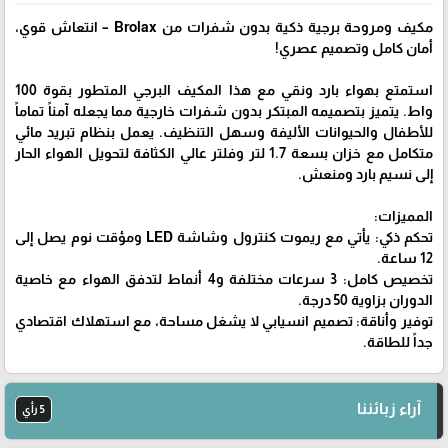
مكيف ومروحة برجية ذكية بدون شفرات من Brolax – انتعاش قوي،
أمان كامل وتصميم عصري!
استمتع بهواء بارد ونقي مع هذا المكيف البرجي المتطور بقوة 100
واط. يتميز بتصميمه المبتكر بدون شفرات خارجية مما يجعله آمناً تماماً
للأطفال والحيوانات الأليفة وسهل التنظيف. يعمل بنظام تبريد مائي
متكامل مع خزان بسعة 1.7 لتر وفلتر عالي الكثافة لتحويل الهواء الحار
إلى نسيم بارد ومنعش.
المميزات:
تحكم ذكي: يأتي مع ريموت كنترول وشاشة LED ومؤقت نوم يصل إلى
12 ساعة.
تخصيص كامل: 3 سرعات مختلفة و4 أنماط لتدفق الهواء مع خاصية
الدوران بزاوية 50 درجة.
توفير وأناقة: تصميم انسيابي لا يشغل مساحة، مع استهلاك اقتصادي
جداً للطاقة.
آراء زبائننا
5 رأي