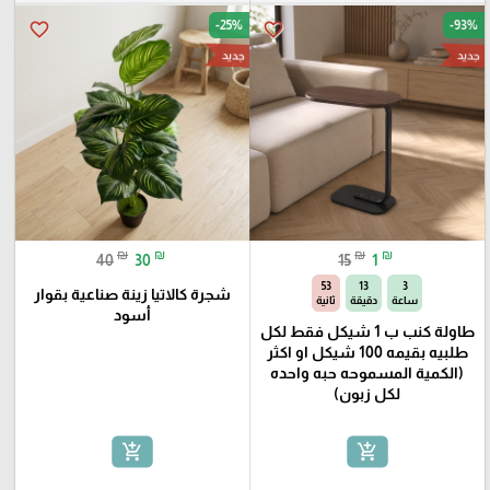
-25%
-93%
favorite_border
favorite_border
جديد
جديد
₪
₪
₪
₪
40
30
15
1
52
13
3
شجرة كالاتيا زينة صناعية بقوار
ساعة
دقيقة
ثانية
أسود
طاولة كنب ب 1 شيكل فقط لكل
طلبيه بقيمه 100 شيكل او اكثر
(الكمية المسموحه حبه واحده
لكل زبون)
add_shopping_cart
add_shopping_cart