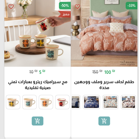
-50%
-33%
favorite_border
favorite_border
مميز
₪
₪
₪
₪
10
5
150
100
طقم لحاف سرير وملف ووجهين
مج سيراميك ريترو بعبارات تمني
مخدة
صينية تقليدية
add_shopping_cart
add_shopping_cart