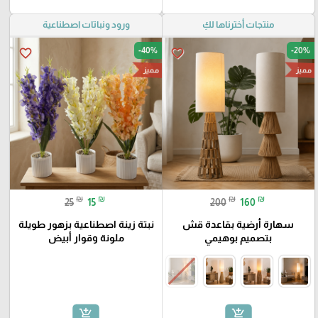
منتجات أخترناها لكِ
ورود ونباتات اصطناعية
-40%
-20%
favorite_border
favorite_border
مميز
مميز
₪
₪
₪
₪
25
15
200
160
سهارة أرضية بقاعدة قش
نبتة زينة اصطناعية بزهور طويلة
بتصميم بوهيمي
ملونة وقوار أبيض
add_shopping_cart
add_shopping_cart