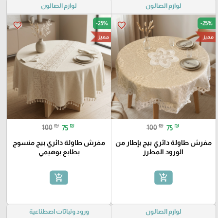
لوازم الصالون
لوازم الصالون
-25%
-25%
favorite_border
favorite_border
مميز
مميز
₪
₪
₪
₪
100
75
100
75
مفرش طاولة دائري بيج بإطار من
مفرش طاولة دائري بيج منسوج
الورود المطرز
بطابع بوهيمي
add_shopping_cart
add_shopping_cart
لوازم الصالون
ورود ونباتات اصطناعية