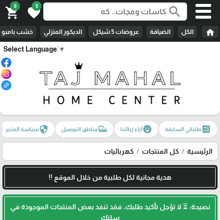
0
0
search
shopping_cart
favorite
home
الكل
الضيافة
عروضات 5 شيكل
الديكور المنزلي
خشب بامبو
Select Language
▼
security
commute
emoji_emotions
ballot
طلباتي السابقة
آراء زبائننا
مناطق التوصيل
سياسة المتجر
الرئيسية
كل المنتجات
كهربائيات
هدية مجانية لكل طلبية من خلال الموقع !!
نصيحة: ⏳ لا تؤجل تأكيد طلبك، فقد تنفد بعض المنتجات الموجودة في
سلتك