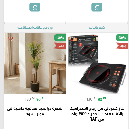
add_shopping_cart
add_shopping_cart
كهربائيات
ورود ونباتات اصطناعية
-30%
-30%
favorite_border
favorite_border
مميز
جديد
₪
₪
₪
₪
130
90
130
90
غاز كهربائي من زجاج السيراميك
شجرة دراسينا صناعية داخلية في
بالأشعة تحت الحمراء 3500 واط
قوار أسود
من RAF