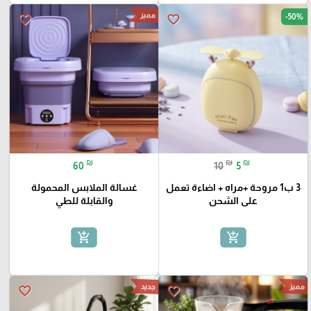
مميز
-50%
favorite_border
favorite_border
₪
₪
₪
60
10
5
3 ب1 مروحة +مراه + اضاءة تعمل
غسالة الملابس المحمولة
على الشحن
والقابلة للطي
add_shopping_cart
add_shopping_cart
مميز
جديد
favorite_border
favorite_border