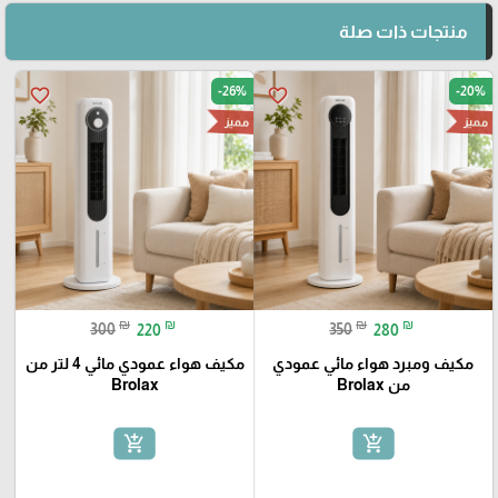
منتجات ذات صلة
-26%
-20%
favorite_border
favorite_border
مميز
مميز
₪
₪
₪
₪
300
220
350
280
مكيف ومبرد هواء مائي عمودي
مكيف هواء عمودي مائي 4 لتر من
من Brolax
Brolax
add_shopping_cart
add_shopping_cart