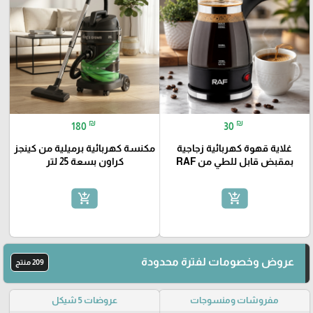
₪
₪
180
30
غلاية قهوة كهربائية زجاجية
مكنسة كهربائية برميلية من كينجز
بمقبض قابل للطي من RAF
كراون بسعة 25 لتر
add_shopping_cart
add_shopping_cart
عروض وخصومات لفترة محدودة
209 منتج
مفروشات ومنسوجات
عروضات 5 شيكل