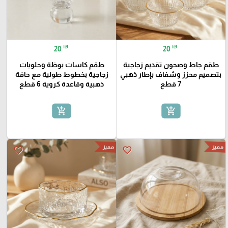
₪
₪
20
20
طقم جاط وصحون تقديم زجاجية
طقم كاسات بوظة وحلويات
بتصميم محزز وشفاف بإطار ذهبي
زجاجية بخطوط طولية مع حافة
7 قطع
ذهبية وقاعدة كروية 6 قطع
add_shopping_cart
add_shopping_cart
مميز
مميز
favorite_border
favorite_border