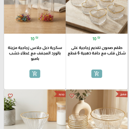
₪
₪
10
10
طقم صحون تقديم زجاجية على
سكرية دبل جلاس زجاجية مزينة
شكل قلب مع حافة ذهبية 6 قطع
بالورد المجفف مع غطاء خشب
بامبو
add_shopping_cart
add_shopping_cart
مميز
جديد
favorite_border
favorite_border