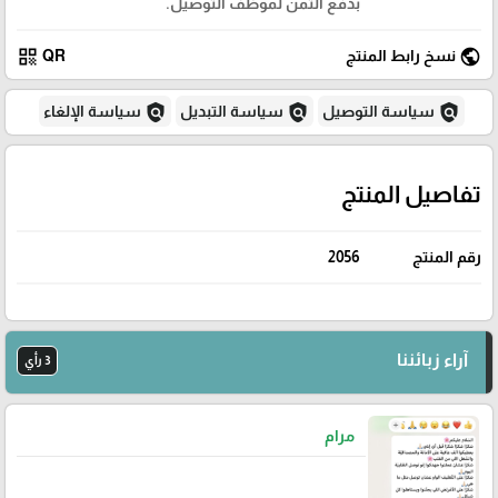
بدفع الثمن لموظف التوصيل.
qr_code
public
نسخ رابط المنتج
QR
policy
policy
policy
سياسة التوصيل
سياسة التبديل
سياسة الإلغاء
تفاصيل المنتج
رقم المنتج
2056
آراء زبائننا
3 رأي
مرام