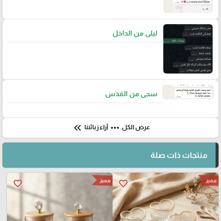
ليلى من الداخل
سجى من القدس
keyboard_double_arrow_left
more_horiz
عرض الكل
آراء زبائننا
منتجات ذات صلة
مميز
مميز
favorite_border
favorite_border