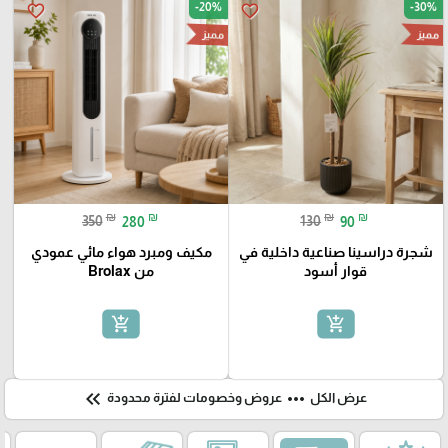
-20%
-30%
favorite_border
favorite_border
مميز
مميز
₪
₪
₪
₪
350
280
130
90
شجرة دراسينا صناعية داخلية في
مكيف ومبرد هواء مائي عمودي
قوار أسود
من Brolax
add_shopping_cart
add_shopping_cart
keyboard_double_arrow_left
more_horiz
عرض الكل
عروض وخصومات لفترة محدودة