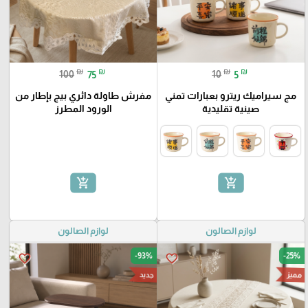
₪
₪
₪
₪
100
75
10
5
مج سيراميك ريترو بعبارات تمني
مفرش طاولة دائري بيج بإطار من
صينية تقليدية
الورود المطرز
add_shopping_cart
add_shopping_cart
لوازم الصالون
لوازم الصالون
-93%
-25%
favorite_border
favorite_border
مميز
جديد