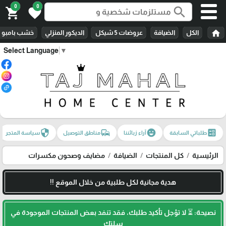
0
0
search
shopping_cart
favorite
home
الكل
الضيافة
عروضات 5 شيكل
الديكور المنزلي
خشب بامبو
Select Language
▼
security
commute
emoji_emotions
ballot
طلباتي السابقة
آراء زبائننا
مناطق التوصيل
سياسة المتجر
الرئيسية
كل المنتجات
الضيافة
مضايف وصحون مكسرات
هدية مجانية لكل طلبية من خلال الموقع !!
نصيحة: ⏳ لا تؤجل تأكيد طلبك، فقد تنفد بعض المنتجات الموجودة في
سلتك