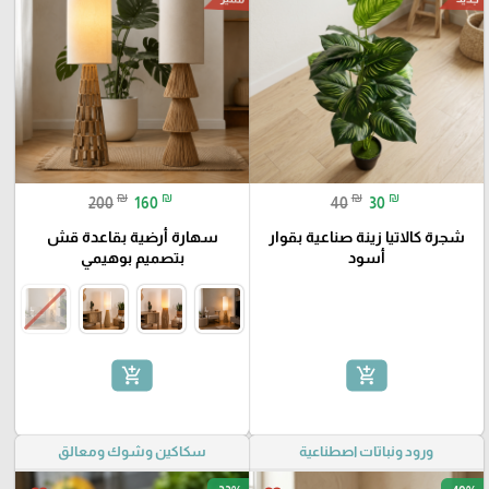
₪
₪
₪
₪
200
160
40
30
شجرة كالاتيا زينة صناعية بقوار
سهارة أرضية بقاعدة قش
أسود
بتصميم بوهيمي
add_shopping_cart
add_shopping_cart
ورود ونباتات اصطناعية
سكاكين وشوك ومعالق