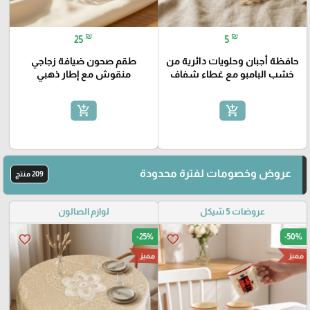
₪
₪
25
5
حافظة أجبان وحلويات دائرية من
طقم صحون ضيافة زجاجي
خشب البامبو مع غطاء شفاف
منقوش مع إطار ذهبي
add_shopping_cart
add_shopping_cart
عروض وخصومات لفترة محدودة
209 منتج
عروضات 5 شيكل
لوازم الصالون
-25%
-50%
favorite_border
favorite_border
مميز
مميز