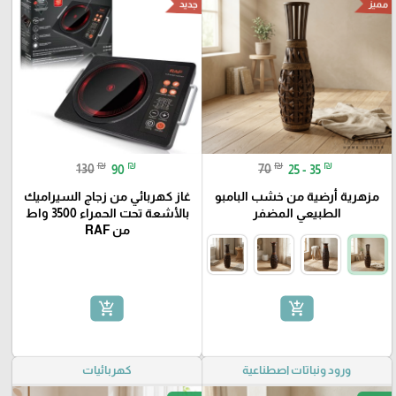
مميز
جديد
₪
₪
₪
₪
130
90
70
25 - 35
مزهرية أرضية من خشب البامبو
غاز كهربائي من زجاج السيراميك
الطبيعي المضفر
بالأشعة تحت الحمراء 3500 واط
من RAF
add_shopping_cart
add_shopping_cart
ورود ونباتات اصطناعية
كهربائيات