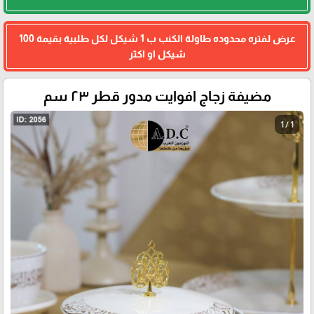
عرض لفتره محدوده طاولة الكنب ب 1 شيكل لكل طلبية بقيمة 100
شيكل او اكثر
مضيفة زجاج افوايت مدور قطر ٢٣ سم
1 / 1