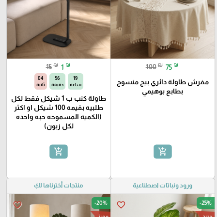
₪
₪
₪
₪
15
1
100
75
03
56
19
مفرش طاولة دائري بيج منسوج
ساعة
دقيقة
ثانية
بطابع بوهيمي
طاولة كنب ب 1 شيكل فقط لكل
طلبيه بقيمه 100 شيكل او اكثر
(الكمية المسموحه حبه واحده
لكل زبون)
add_shopping_cart
add_shopping_cart
ورود ونباتات اصطناعية
منتجات أخترناها لكِ
-20%
-25%
favorite_border
favorite_border
مميز
جديد