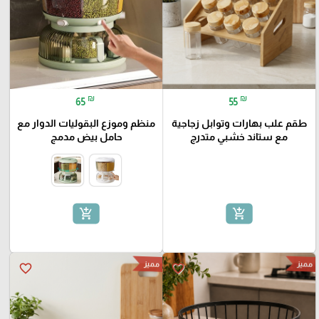
₪
₪
65
55
طقم علب بهارات وتوابل زجاجية
منظم وموزع البقوليات الدوار مع
مع ستاند خشبي متدرج
حامل بيض مدمج
add_shopping_cart
add_shopping_cart
مميز
مميز
favorite_border
favorite_border