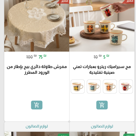
مميز
مميز
₪
₪
₪
₪
100
75
10
5
مج سيراميك ريترو بعبارات تمني
مفرش طاولة دائري بيج بإطار من
صينية تقليدية
الورود المطرز
add_shopping_cart
add_shopping_cart
لوازم الصالون
لوازم الصالون