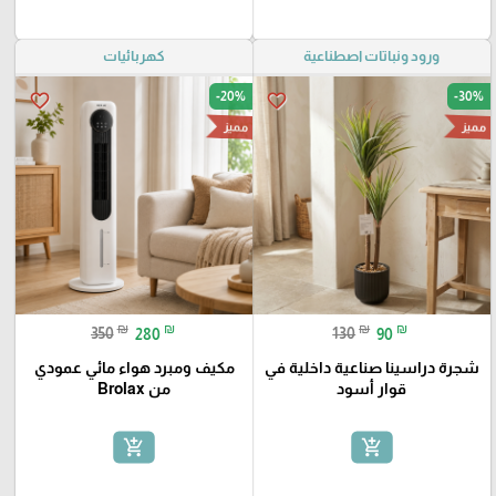
ورود ونباتات اصطناعية
كهربائيات
-20%
-30%
favorite_border
favorite_border
مميز
مميز
₪
₪
₪
₪
350
280
130
90
شجرة دراسينا صناعية داخلية في
مكيف ومبرد هواء مائي عمودي
قوار أسود
من Brolax
add_shopping_cart
add_shopping_cart