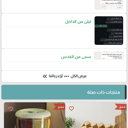
ليلى من الداخل
سجى من القدس
keyboard_double_arrow_left
more_horiz
عرض الكل
آراء زبائننا
منتجات ذات صلة
مميز
مميز
favorite_border
favorite_border