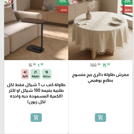
-93%
-25%
favorite_border
favorite_border
مميز
جديد
₪
₪
₪
₪
15
1
100
75
40
21
18
مفرش طاولة دائري بيج منسوج
ساعة
دقيقة
ثانية
بطابع بوهيمي
طاولة كنب ب 1 شيكل فقط لكل
طلبيه بقيمه 100 شيكل او اكثر
(الكمية المسموحه حبه واحده
لكل زبون)
add_shopping_cart
add_shopping_cart