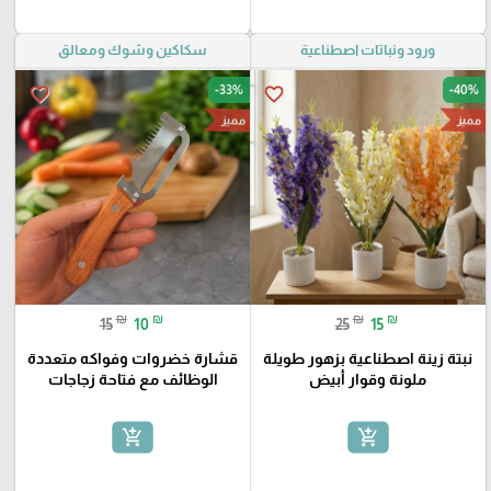
ورود ونباتات اصطناعية
سكاكين وشوك ومعالق
-33%
-40%
favorite_border
favorite_border
مميز
مميز
₪
₪
₪
₪
15
10
25
15
نبتة زينة اصطناعية بزهور طويلة
قشارة خضروات وفواكه متعددة
ملونة وقوار أبيض
الوظائف مع فتاحة زجاجات
add_shopping_cart
add_shopping_cart