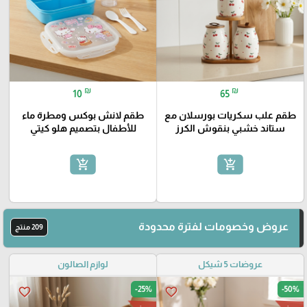
₪
₪
10
65
طقم علب سكريات بورسلان مع
طقم لانش بوكس ومطرة ماء
ستاند خشبي بنقوش الكرز
للأطفال بتصميم هلو كيتي
add_shopping_cart
add_shopping_cart
عروض وخصومات لفترة محدودة
209 منتج
عروضات 5 شيكل
لوازم الصالون
-25%
-50%
favorite_border
favorite_border