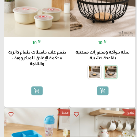
₪
₪
10
10
سلة فواكه ومخبوزات معدنية
طقم علب حافظات طعام دائرية
بقاعدة خشبية
محكمة الإغلاق للميكروويف
والثلاجة
add_shopping_cart
add_shopping_cart
ترندي
مميز
favorite_border
favorite_border