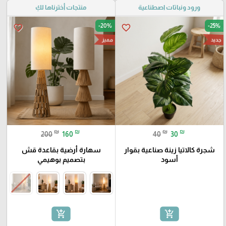
ورود ونباتات اصطناعية
منتجات أخترناها لكِ
-20%
-25%
favorite_border
favorite_border
مميز
جديد
₪
₪
₪
₪
200
160
40
30
شجرة كالاتيا زينة صناعية بقوار
سهارة أرضية بقاعدة قش
أسود
بتصميم بوهيمي
add_shopping_cart
add_shopping_cart