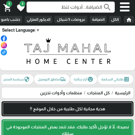
0
0
search
shopping_cart
favorite
home
الكل
الضيافة
عروضات 5 شيكل
الديكور المنزلي
خشب بامبو
Select Language
▼
security
commute
emoji_emotions
ballot
طلباتي السابقة
آراء زبائننا
مناطق التوصيل
سياسة المتجر
الرئيسية
كل المنتجات
منظمات وأدوات تخزين
هدية مجانية لكل طلبية من خلال الموقع !!
نصيحة: ⏳ لا تؤجل تأكيد طلبك، فقد تنفد بعض المنتجات الموجودة في
سلتك