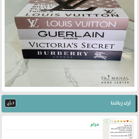
آراء زبائننا
3 رأي
مرام