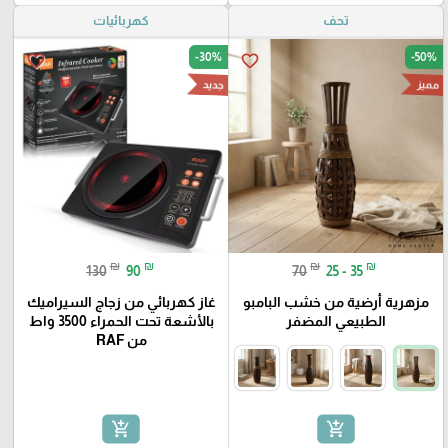
تحف
كهربائيات
-30%
-50%
favorite_border
favorite_border
مميز
جديد
₪
₪
₪
₪
130
90
70
25 - 35
مزهرية أرضية من خشب البامبو
غاز كهربائي من زجاج السيراميك
الطبيعي المضفر
بالأشعة تحت الحمراء 3500 واط
من RAF
add_shopping_cart
add_shopping_cart