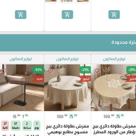
add_shopping_cart
add_shopping_cart
add_shopping_cart
رة محدودة
لوازم الصالون
لوازم الصالون
لوازم الصالون
-93%
-25%
-25%
favorite_border
favorite_border
favorite_border
ميز
مميز
جديد
₪
₪
₪
₪
₪
₪
15
1
100
75
100
75
26
37
2
1
مفرش طاولة دائري بيج
مفرش طاولة دائري بيج
يوم
ساعة
دقيقة
ثانية
بإطار من الورود المطرز
منسوج بطابع بوهيمي