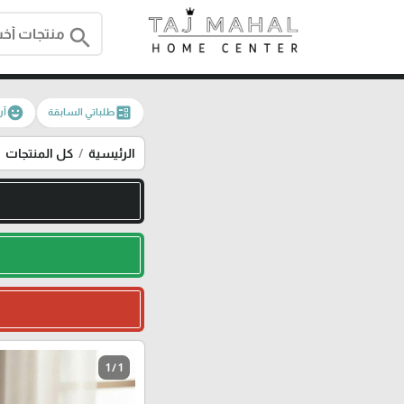
search
emoji_emotions
ballot
طلباتي السابقة
آر
الرئيسية
كل المنتجات
1 / 1