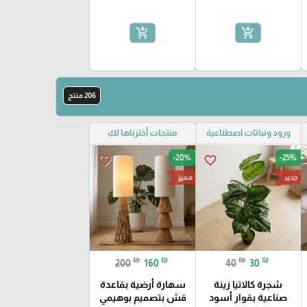
add_shopping_cart
add_shopping_cart
206 منتج
ورود ونباتات اصطناعية
منتجات أخترناها لكِ
-20%
-25%
favorite_border
favorite_border
جديد
مميز
₪
₪
₪
₪
200
160
40
30
شجرة كالاتيا زينة
سهارة أرضية بقاعدة
صناعية بقوار أسود
قش بتصميم بوهيمي