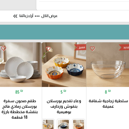
keyboard_double_arrow_left
more_horiz
عرض الكل
آراء زبائننا
ديد
مميز
favorite_border
favorite_border
favorite_border
₪
₪
₪
85
5
8
سلطية زجاجية شفافة
وعاء تقديم بورسلان
طقم صحون سفرة
عميقة
بنقوش وزخارف
بورسلان رمادي فاتح
بوهيمية
بنقشة مخططة بارزة
18 قطعة