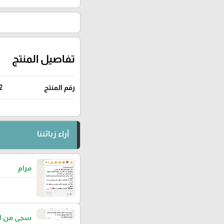
تفاصيل المنتج
رقم المنتج
2
آراء زبائننا
مرام
سجى من ا