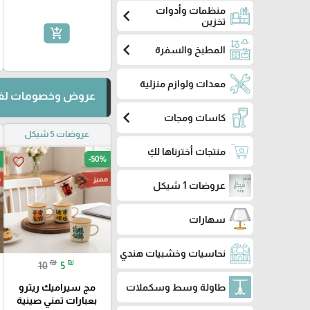
منظمات وأدوات
chevron_left
تخزين
add_shopping_cart
chevron_left
المطبخ والسفرة
معدات ولوازم منزلية
عروض وخصومات لفت
chevron_left
كاسات ومجات
عروضات 5 شيكل
منتجات أخترناها لكِ
-50%
favorite_border
مميز
م
عروضات 1 شيكل
سهارات
نحاسيات وخشبيات هندي
₪
₪
10
5
طاولة وسط وسكملات
مج سيراميك ريترو
بعبارات تمني صينية