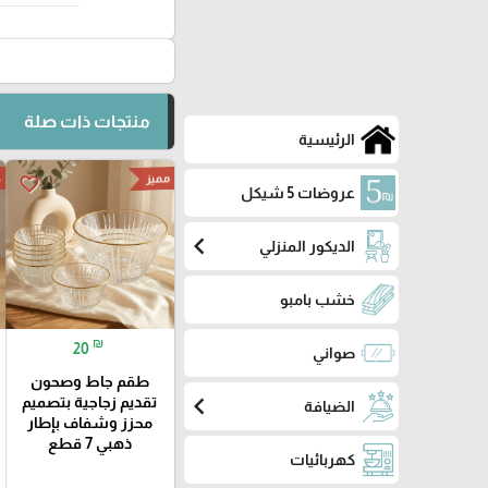
منتجات ذات صلة
الرئيسية
مميز
ج
favorite_border
عروضات 5 شيكل
chevron_left
الديكور المنزلي
خشب بامبو
₪
20
صواني
طقم جاط وصحون
chevron_left
تقديم زجاجية بتصميم
الضيافة
محزز وشفاف بإطار
ذهبي 7 قطع
كهربائيات