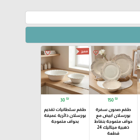
مميز
favorite_border
favorite_border
₪
₪
30
150
طقم صحون سفرة
طقم سلطانيات تقديم
بورسلان ابيض مع
بورسلان دائرية عميقة
حواف متموجة بنقاط
بحواف متموجة
ذهبية ميتاليك 24
قطعة