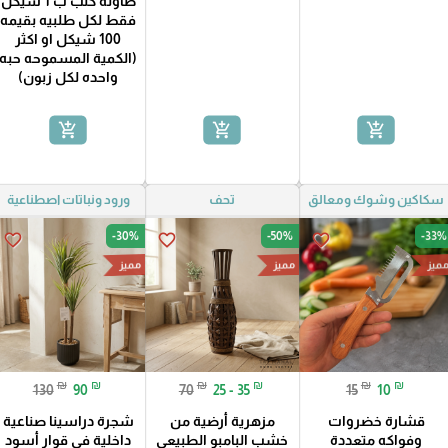
طاولة كنب ب 1 شيكل
فقط لكل طلبيه بقيمه
100 شيكل او اكثر
(الكمية المسموحه حبه
واحده لكل زبون)
add_shopping_cart
add_shopping_cart
add_shopping_cart
سكاكين وشوك ومعالق
تحف
ورود ونباتات اصطناعية
-30%
-50%
-33%
favorite_border
favorite_border
favorite_border
ميز
مميز
مميز
₪
₪
₪
₪
₪
₪
130
90
70
25 - 35
15
10
قشارة خضروات
مزهرية أرضية من
شجرة دراسينا صناعية
وفواكه متعددة
خشب البامبو الطبيعي
داخلية في قوار أسود