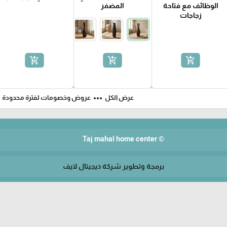
الوظائف مع فتاحة
المضفر
زجاجات
add_shopping_cart
add_shopping_cart
add_shopping_cart
ft
more_horiz
عرض الكل
عروض وخصومات لفترة محدودة
© Taj mahal home center
برمجة وتطوير شركة ديجيتال لايف