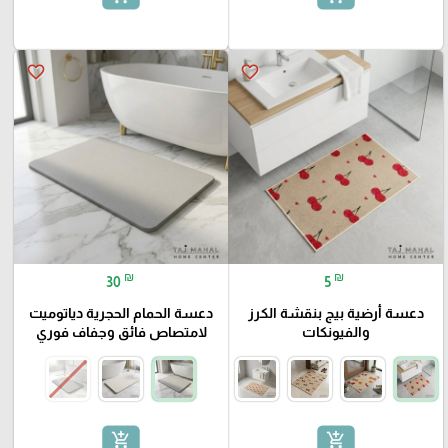
favorite_border
favorite_border
₪
₪
30
5
دعسة أرضية بيج بنقشة الكرز
دعسة الحمام الحجرية دياتوميت
والفيونكات
لامتصاص فائق وجفاف فوري
add_shopping_cart
add_shopping_cart