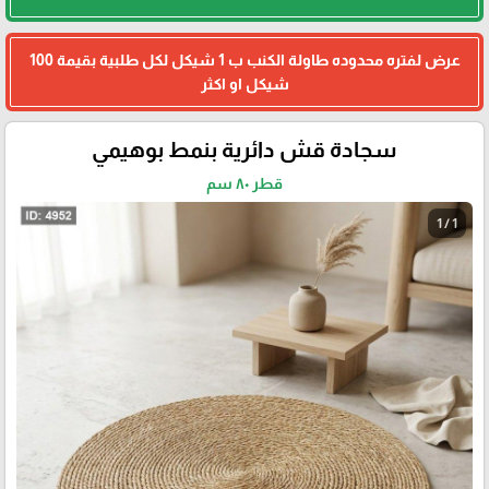
عرض لفتره محدوده طاولة الكنب ب 1 شيكل لكل طلبية بقيمة 100
شيكل او اكثر
سجادة قش دائرية بنمط بوهيمي
قطر ٨٠ سم
1 / 1