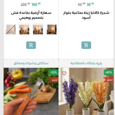
₪
₪
₪
₪
200
160
40
30
شجرة كالاتيا زينة صناعية بقوار
سهارة أرضية بقاعدة قش
أسود
بتصميم بوهيمي
add_shopping_cart
add_shopping_cart
ورود ونباتات اصطناعية
سكاكين وشوك ومعالق
-33%
-40%
favorite_border
favorite_border
مميز
مميز