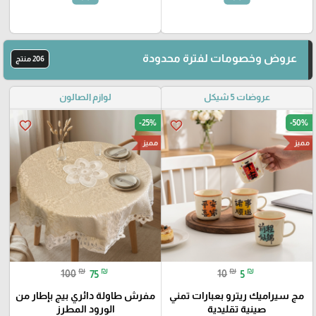
عروض وخصومات لفترة محدودة
206 منتج
عروضات 5 شيكل
لوازم الصالون
-25%
-50%
favorite_border
favorite_border
مميز
مميز
₪
₪
₪
₪
100
75
10
5
مج سيراميك ريترو بعبارات تمني
مفرش طاولة دائري بيج بإطار من
صينية تقليدية
الورود المطرز