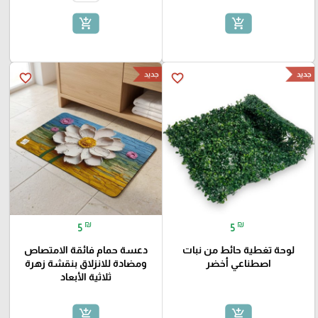
add_shopping_cart
add_shopping_cart
جديد
جديد
favorite_border
favorite_border
₪
₪
5
5
لوحة تغطية حائط من نبات
دعسة حمام فائقة الامتصاص
اصطناعي أخضر
ومضادة للانزلاق بنقشة زهرة
ثلاثية الأبعاد
add_shopping_cart
add_shopping_cart