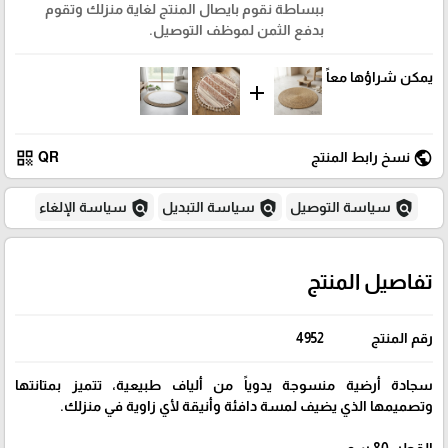
ببساطة نقوم بايصال المنتج لغاية منزلك وتقوم
بدفع الثمن لموظف التوصيل.
يمكن شراؤها معاً
add
qr_code
public
نسخ رابط المنتج
QR
policy
policy
policy
سياسة التوصيل
سياسة التبديل
سياسة الإلغاء
تفاصيل المنتج
رقم المنتج
4952
سجادة أرضية منسوجة يدوياً من ألياف طبيعية، تتميز بمتانتها
وتصميمها الذي يضيف لمسة دافئة وأنيقة لأي زاوية في منزلك.