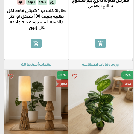
مفرش طاولة دائري بيج منسوج
يوم
ساعة
دقيقة
ثانية
بطابع بوهيمي
طاولة كنب ب 1 شيكل فقط لكل
طلبيه بقيمه 100 شيكل او اكثر
(الكمية المسموحه حبه واحده
لكل زبون)
add_shopping_cart
add_shopping_cart
ورود ونباتات اصطناعية
منتجات أخترناها لكِ
-20%
-25%
favorite_border
favorite_border
جديد
مميز