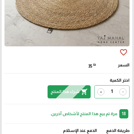
favorite_border
السعر
₪
35
اختر الكمية
shopping_cart
شراء هذا المنتج
+
-
18
مرة تم بيع هذا المنتج لأشخاص آخرين.
طريقة الدفع
الدفع عند الإستلام