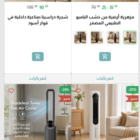
₪
₪
₪
₪
130
90
70
25 - 35
مزهرية أرضية من خشب البامبو
شجرة دراسينا صناعية داخلية في
الطبيعي المضفر
قوار أسود
add_shopping_cart
add_shopping_cart
كهربائيات
كهربائيات
-26%
-20%
favorite_border
favorite_border
مميز
مميز