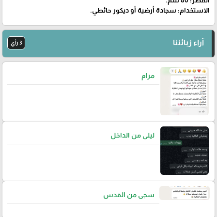
القطر: 80 سم.
الاستخدام: سجادة أرضية أو ديكور حائطي.
آراء زبائننا
3 رأي
مرام
ليلى من الداخل
سجى من القدس