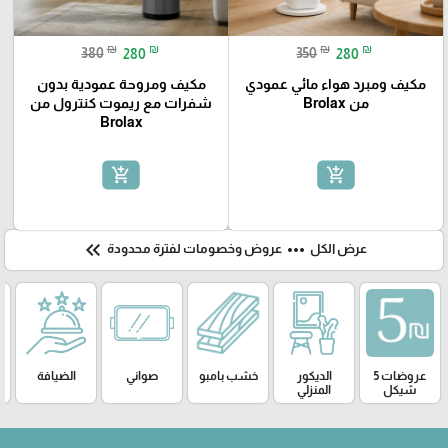
₪
₪
₪
₪
380
280
350
280
مكيف ومبرد هواء مائي عمودي
مكيف ومروحة عمودية بدون
من Brolax
شفرات مع ريموت كنترول من
Brolax
add_shopping_cart
add_shopping_cart
keyboard_double_arrow_left
more_horiz
عرض الكل
عروض وخصومات لفترة محدودة
عروضات 5
الديكور
خشب بامبو
صواني
الضيافة
شيكل
المنزلي