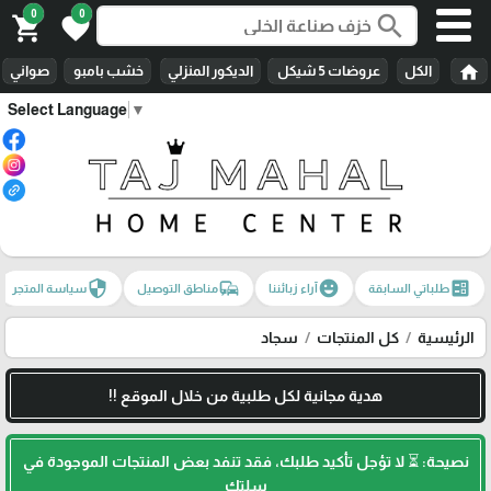
0
0
search
shopping_cart
favorite
home
الكل
عروضات 5 شيكل
الديكور المنزلي
خشب بامبو
صواني
Select Language
▼
security
commute
emoji_emotions
ballot
طلباتي السابقة
آراء زبائننا
مناطق التوصيل
سياسة المتجر
الرئيسية
كل المنتجات
سجاد
هدية مجانية لكل طلبية من خلال الموقع !!
نصيحة: ⏳ لا تؤجل تأكيد طلبك، فقد تنفد بعض المنتجات الموجودة في
سلتك