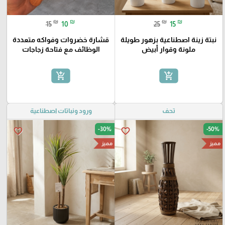
₪
₪
₪
₪
15
10
25
15
نبتة زينة اصطناعية بزهور طويلة
قشارة خضروات وفواكه متعددة
ملونة وقوار أبيض
الوظائف مع فتاحة زجاجات
add_shopping_cart
add_shopping_cart
تحف
ورود ونباتات اصطناعية
-30%
-50%
favorite_border
favorite_border
مميز
مميز