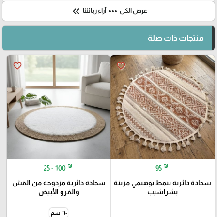
keyboard_double_arrow_left
more_horiz
عرض الكل
آراء زبائننا
منتجات ذات صلة
favorite_border
favorite_border
₪
₪
25 - 100
95
سجادة دائرية بنمط بوهيمي مزينة
سجادة دائرية مزدوجة من القش
بشراشيب
والفرو الأبيض
١٦٠ سم