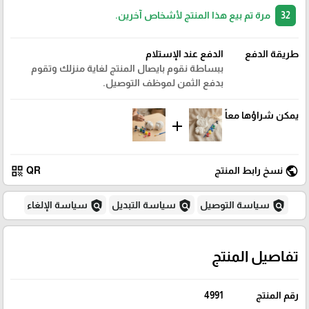
32
مرة تم بيع هذا المنتج لأشخاص آخرين.
طريقة الدفع
الدفع عند الإستلام
ببساطة نقوم بايصال المنتج لغاية منزلك وتقوم
بدفع الثمن لموظف التوصيل.
يمكن شراؤها معاً
add
qr_code
public
نسخ رابط المنتج
QR
policy
policy
policy
سياسة التوصيل
سياسة التبديل
سياسة الإلغاء
تفاصيل المنتج
رقم المنتج
4991