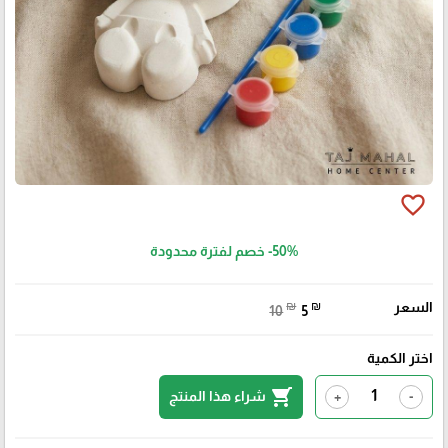
favorite_border
-50%
خصم لفترة محدودة
السعر
₪
₪
10
5
اختر الكمية
shopping_cart
شراء هذا المنتج
+
-