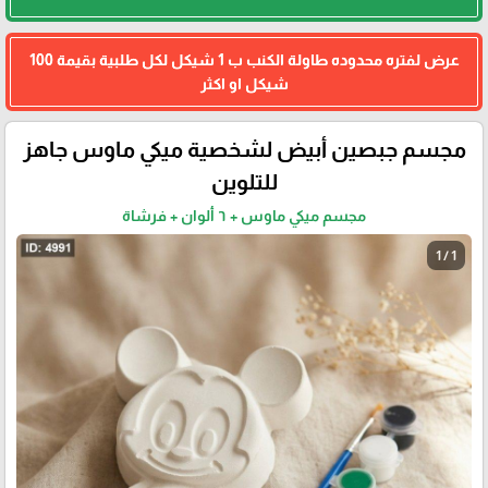
عرض لفتره محدوده طاولة الكنب ب 1 شيكل لكل طلبية بقيمة 100
شيكل او اكثر
مجسم جبصين أبيض لشخصية ميكي ماوس جاهز
للتلوين
مجسم ميكي ماوس + ٦ ألوان + فرشاة
1 / 1