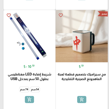
مميز
favorite_border
favorite_border
₪
₪
5 - 10
5
مج سيراميك بتصميم قطعة لعبة
شريط إضاءة LED مغناطيسي
الماهجونغ الصينية التقليدية
بطول 50 سم بمدخل USB
54 سم
74 سم
add_shopping_cart
add_shopping_cart