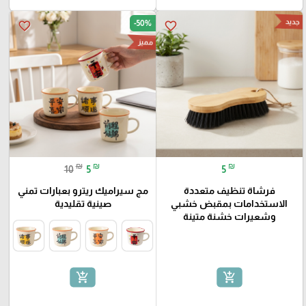
جديد
-50%
favorite_border
favorite_border
مميز
₪
₪
₪
10
5
5
فرشاة تنظيف متعددة
مج سيراميك ريترو بعبارات تمني
الاستخدامات بمقبض خشبي
صينية تقليدية
وشعيرات خشنة متينة
add_shopping_cart
add_shopping_cart