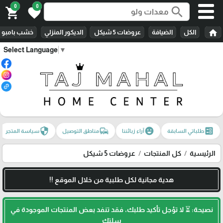
0
0
search
shopping_cart
favorite
home
الكل
الضيافة
عروضات 5 شيكل
الديكور المنزلي
خشب بامبو
Select Language
▼
security
commute
emoji_emotions
ballot
طلباتي السابقة
آراء زبائننا
مناطق التوصيل
سياسة المتجر
الرئيسية
كل المنتجات
عروضات 5 شيكل
هدية مجانية لكل طلبية من خلال الموقع !!
نصيحة: ⏳ لا تؤجل تأكيد طلبك، فقد تنفد بعض المنتجات الموجودة في
سلتك