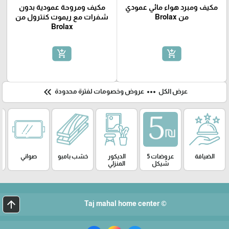
مكيف ومبرد هواء مائي عمودي
مكيف ومروحة عمودية بدون
من Brolax
شفرات مع ريموت كنترول من
Brolax
add_shopping_cart
add_shopping_cart
keyboard_double_arrow_left
more_horiz
عرض الكل
عروض وخصومات لفترة محدودة
الضيافة
عروضات 5
الديكور
خشب بامبو
صواني
شيكل
المنزلي
arrow_upward
© Taj mahal home center