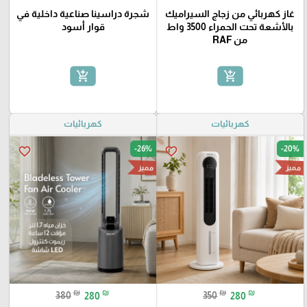
غاز كهربائي من زجاج السيراميك
شجرة دراسينا صناعية داخلية في
بالأشعة تحت الحمراء 3500 واط
قوار أسود
من RAF
add_shopping_cart
add_shopping_cart
كهربائيات
كهربائيات
-26%
-20%
favorite_border
favorite_border
مميز
مميز
₪
₪
₪
₪
380
280
350
280