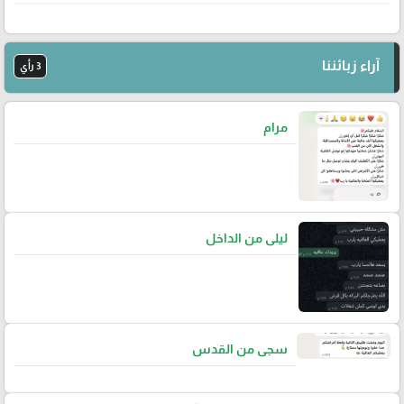
آراء زبائننا
3 رأي
مرام
ليلى من الداخل
سجى من القدس