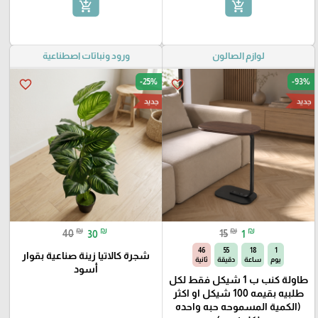
add_shopping_cart
add_shopping_cart
لوازم الصالون
ورود ونباتات اصطناعية
-25%
-93%
favorite_border
favorite_border
جديد
جديد
₪
₪
₪
₪
40
30
15
1
45
55
18
1
شجرة كالاتيا زينة صناعية بقوار
يوم
ساعة
دقيقة
ثانية
أسود
طاولة كنب ب 1 شيكل فقط لكل
طلبيه بقيمه 100 شيكل او اكثر
(الكمية المسموحه حبه واحده