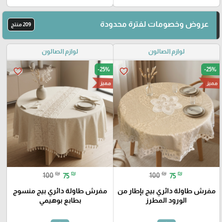
عروض وخصومات لفترة محدودة
209 منتج
لوازم الصالون
لوازم الصالون
-25%
-25%
favorite_border
favorite_border
مميز
مميز
₪
₪
₪
₪
100
75
100
75
مفرش طاولة دائري بيج بإطار من
مفرش طاولة دائري بيج منسوج
الورود المطرز
بطابع بوهيمي