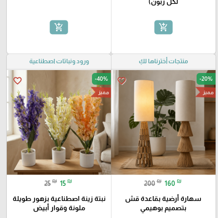
لكل زبون)
add_shopping_cart
add_shopping_cart
منتجات أخترناها لكِ
ورود ونباتات اصطناعية
-40%
-20%
favorite_border
favorite_border
مميز
مميز
₪
₪
₪
₪
25
15
200
160
سهارة أرضية بقاعدة قش
نبتة زينة اصطناعية بزهور طويلة
بتصميم بوهيمي
ملونة وقوار أبيض