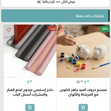
keyboard_double_arrow_left
more_horiz
عرض الكل
آراء زبائننا
منتجات ذات صلة
جديد
-50%
favorite_border
favorite_border
₪
₪
₪
5
10
5
مجسم خروف العيد جاهز للتلوين
حاجز إسفنجي مزدوج لمنع الغبار
مع الفرشاة والألوان
والحشرات أسفل الباب
add_shopping_cart
add_shopping_cart