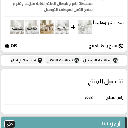
ببساطة نقوم بايصال المنتج لغاية منزلك وتقوم
بدفع الثمن لموظف التوصيل.
يمكن شراؤها معاً
add
qr_code
public
نسخ رابط المنتج
QR
policy
policy
policy
سياسة التوصيل
سياسة التبديل
سياسة الإلغاء
تفاصيل المنتج
رقم المنتج
5032
آراء زبائننا
5 رأي