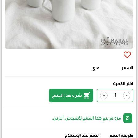
favorite_border
السعر
₪
5
اختر الكمية
shopping_cart
شراء هذا المنتج
+
-
21
مرة تم بيع هذا المنتج لأشخاص آخرين.
طريقة الدفع
الدفع عند الإستلام