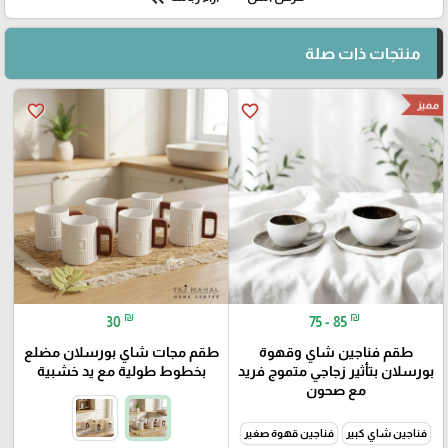
منتجات ذات صلة
مميز
favorite_border
favorite_border
₪
₪
30
75 - 85
طقم فناجين شاي وقهوة
طقم مجات شاي بورسلان مضلع
بورسلان بتأثير زجاجي متموج فريد
بخطوط طولية مع يد خشبية
مع صحون
فناجين شاي كبير
فناجين قهوة صغير