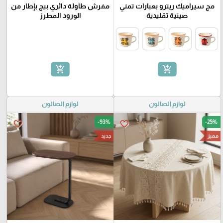
مج سيراميك ريترو بعبارات تمني
مفرش طاولة دائري بيج بإطار من
صينية تقليدية
الورود المطرز
add_shopping_cart
add_shopping_cart
لوازم الصالون
لوازم الصالون
-93%
-25%
favorite_border
favorite_border
مميز
جديد