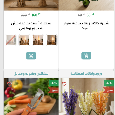
₪
₪
₪
₪
200
160
40
30
شجرة كالاتيا زينة صناعية بقوار
سهارة أرضية بقاعدة قش
أسود
بتصميم بوهيمي
add_shopping_cart
add_shopping_cart
ورود ونباتات اصطناعية
سكاكين وشوك ومعالق
-33%
-40%
favorite_border
favorite_border
مميز
مميز