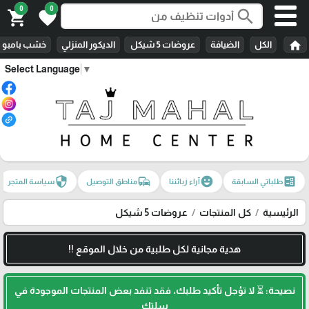
0
0
search
shopping_cart
favorite
home
الكل
الضيافة
عروضات 5 شيكل
الديكور المنزلي
خشب بامبو
Select Language
▼
security
commute
emoji_emotions
ballot
طلباتي السابقة
آراء زبائننا
مناطق التوصيل
سياسة المتجر
الرئيسية
كل المنتجات
عروضات 5 شيكل
هدية مجانية لكل طلبية من خلال الموقع !!
نصيحة: ⏳ لا تؤجل تأكيد طلبك، فقد تنفد بعض المنتجات الموجودة في
سلتك