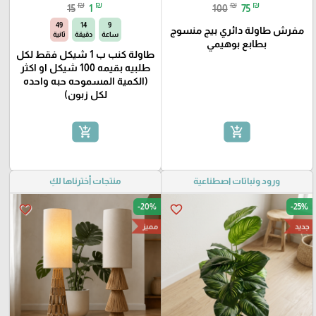
₪
₪
₪
₪
15
1
100
75
48
14
9
مفرش طاولة دائري بيج منسوج
ساعة
دقيقة
ثانية
بطابع بوهيمي
طاولة كنب ب 1 شيكل فقط لكل
طلبيه بقيمه 100 شيكل او اكثر
(الكمية المسموحه حبه واحده
لكل زبون)
add_shopping_cart
add_shopping_cart
ورود ونباتات اصطناعية
منتجات أخترناها لكِ
-20%
-25%
favorite_border
favorite_border
جديد
مميز