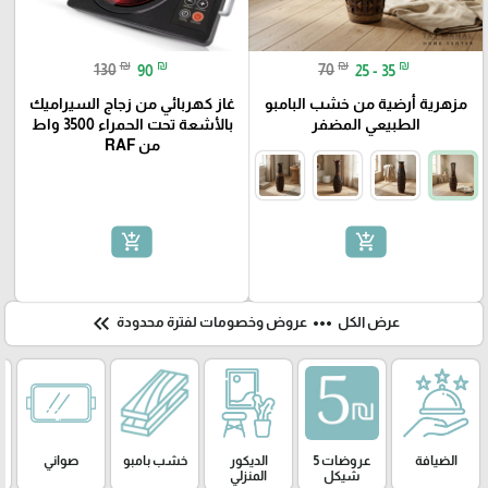
₪
₪
₪
₪
130
90
70
25 - 35
مزهرية أرضية من خشب البامبو
غاز كهربائي من زجاج السيراميك
الطبيعي المضفر
بالأشعة تحت الحمراء 3500 واط
من RAF
add_shopping_cart
add_shopping_cart
keyboard_double_arrow_left
more_horiz
عرض الكل
عروض وخصومات لفترة محدودة
الضيافة
عروضات 5
الديكور
خشب بامبو
صواني
شيكل
المنزلي