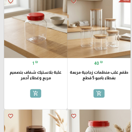
favorite_border
favorite_border
₪
₪
1
40
طقم علب منظمات زجاجية مربعة
علبة بلاستيك شفاف بتصميم
بغطاء بامبو 5 قطع
مربع وغطاء أحمر
add_shopping_cart
add_shopping_cart
favorite_border
favorite_border