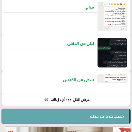
مرام
ليلى من الداخل
سجى من القدس
keyboard_double_arrow_left
more_horiz
عرض الكل
آراء زبائننا
منتجات ذات صلة
جديد