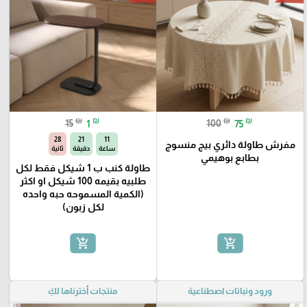
₪
₪
₪
₪
15
1
100
75
27
21
11
مفرش طاولة دائري بيج منسوج
ساعة
دقيقة
ثانية
بطابع بوهيمي
طاولة كنب ب 1 شيكل فقط لكل
طلبيه بقيمه 100 شيكل او اكثر
(الكمية المسموحه حبه واحده
لكل زبون)
add_shopping_cart
add_shopping_cart
ورود ونباتات اصطناعية
منتجات أخترناها لكِ