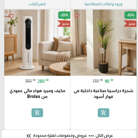
ورود ونباتات اصطناعية
كهربائيات
-20%
-30%
favorite_border
favorite_border
مميز
مميز
₪
₪
₪
₪
350
280
130
90
شجرة دراسينا صناعية داخلية في
مكيف ومبرد هواء مائي عمودي
قوار أسود
من Brolax
add_shopping_cart
add_shopping_cart
keyboard_double_arrow_left
more_horiz
عرض الكل
عروض وخصومات لفترة محدودة