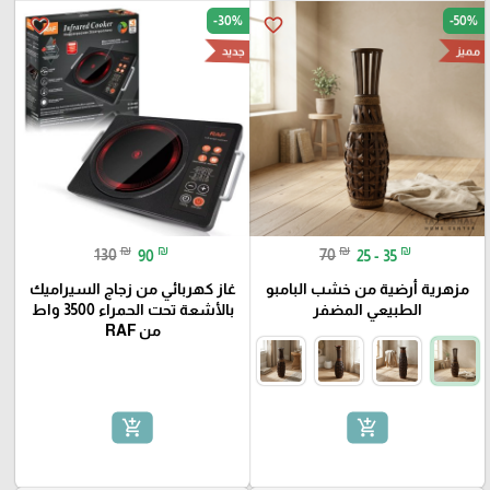
-30%
-50%
favorite_border
favorite_border
مميز
جديد
₪
₪
₪
₪
130
90
70
25 - 35
مزهرية أرضية من خشب البامبو
غاز كهربائي من زجاج السيراميك
الطبيعي المضفر
بالأشعة تحت الحمراء 3500 واط
من RAF
add_shopping_cart
add_shopping_cart