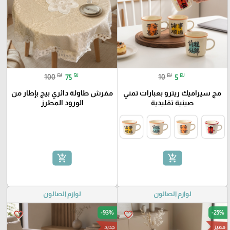
₪
₪
₪
₪
100
75
10
5
مج سيراميك ريترو بعبارات تمني
مفرش طاولة دائري بيج بإطار من
صينية تقليدية
الورود المطرز
add_shopping_cart
add_shopping_cart
لوازم الصالون
لوازم الصالون
-93%
-25%
favorite_border
favorite_border
مميز
جديد