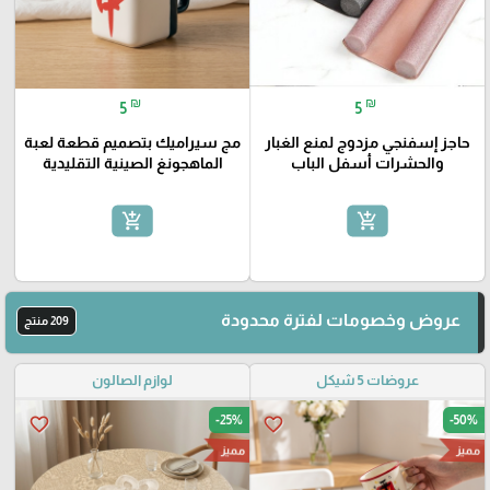
₪
₪
5
5
حاجز إسفنجي مزدوج لمنع الغبار
مج سيراميك بتصميم قطعة لعبة
والحشرات أسفل الباب
الماهجونغ الصينية التقليدية
add_shopping_cart
add_shopping_cart
عروض وخصومات لفترة محدودة
209 منتج
عروضات 5 شيكل
لوازم الصالون
-25%
-50%
favorite_border
favorite_border
مميز
مميز