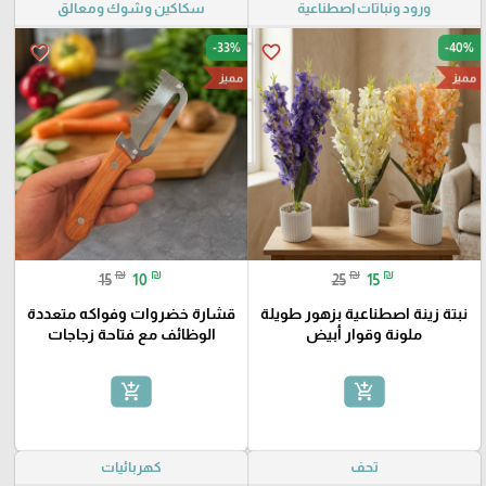
ورود ونباتات اصطناعية
سكاكين وشوك ومعالق
-33%
-40%
favorite_border
favorite_border
مميز
مميز
₪
₪
₪
₪
15
10
25
15
نبتة زينة اصطناعية بزهور طويلة
قشارة خضروات وفواكه متعددة
ملونة وقوار أبيض
الوظائف مع فتاحة زجاجات
add_shopping_cart
add_shopping_cart
تحف
كهربائيات