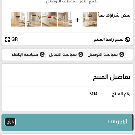
بدفع الثمن لموظف التوصيل.
يمكن شراؤها معاً
add
qr_code
public
نسخ رابط المنتج
QR
policy
policy
policy
سياسة التوصيل
سياسة التبديل
سياسة الإلغاء
تفاصيل المنتج
رقم المنتج
5114
آراء زبائننا
3 رأي