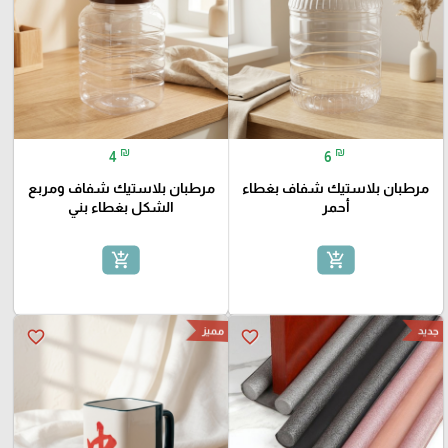
₪
₪
4
6
مرطبان بلاستيك شفاف بغطاء
مرطبان بلاستيك شفاف ومربع
أحمر
الشكل بغطاء بني
add_shopping_cart
add_shopping_cart
مميز
جديد
favorite_border
favorite_border