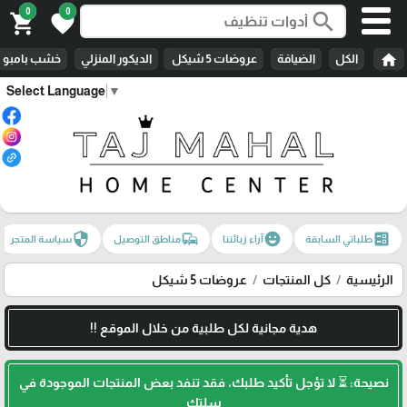
0
0
search
shopping_cart
favorite
home
الكل
الضيافة
عروضات 5 شيكل
الديكور المنزلي
خشب بامبو
Select Language
▼
security
commute
emoji_emotions
ballot
طلباتي السابقة
آراء زبائننا
مناطق التوصيل
سياسة المتجر
الرئيسية
كل المنتجات
عروضات 5 شيكل
هدية مجانية لكل طلبية من خلال الموقع !!
نصيحة: ⏳ لا تؤجل تأكيد طلبك، فقد تنفد بعض المنتجات الموجودة في
سلتك