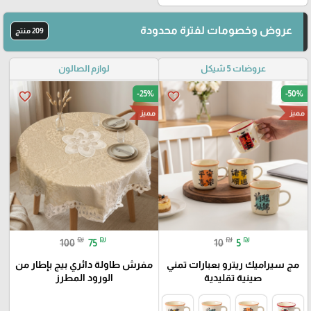
عروض وخصومات لفترة محدودة
209 منتج
عروضات 5 شيكل
لوازم الصالون
-25%
-50%
favorite_border
favorite_border
مميز
مميز
₪
₪
₪
₪
100
75
10
5
مج سيراميك ريترو بعبارات تمني
مفرش طاولة دائري بيج بإطار من
صينية تقليدية
الورود المطرز