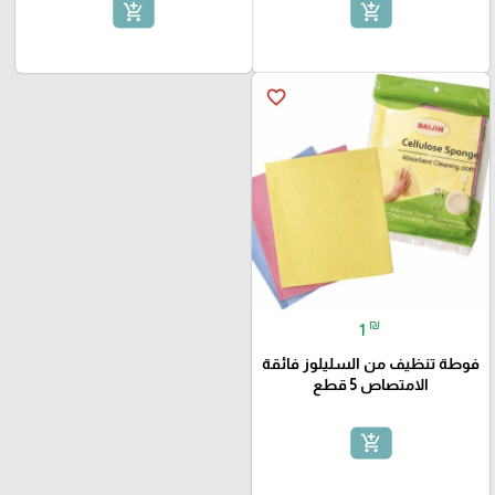
add_shopping_cart
add_shopping_cart
favorite_border
₪
1
فوطة تنظيف من السليلوز فائقة
الامتصاص 5 قطع
add_shopping_cart