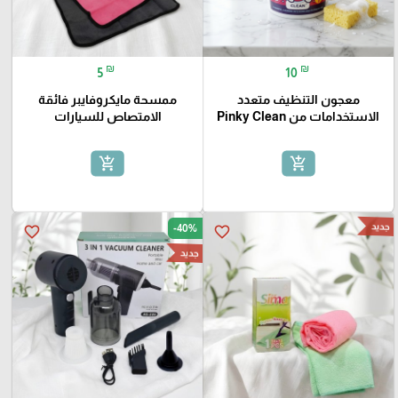
₪
₪
5
10
معجون التنظيف متعدد
ممسحة مايكروفايبر فائقة
الاستخدامات من Pinky Clean
الامتصاص للسيارات
add_shopping_cart
add_shopping_cart
جديد
-40%
favorite_border
favorite_border
جديد