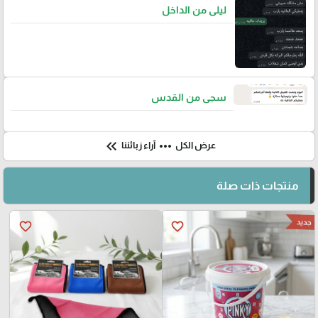
ليلى من الداخل
سجى من القدس
keyboard_double_arrow_left
more_horiz
عرض الكل
آراء زبائننا
منتجات ذات صلة
جديد
favorite_border
favorite_border