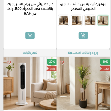
مزهرية أرضية من خشب البامبو
غاز كهربائي من زجاج السيراميك
الطبيعي المضفر
بالأشعة تحت الحمراء 3500 واط
من RAF
add_shopping_cart
add_shopping_cart
ورود ونباتات اصطناعية
كهربائيات
-20%
-30%
favorite_border
favorite_border
مميز
مميز