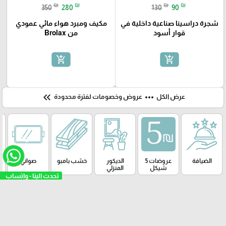
₪
₪
₪
₪
350
280
130
90
شجرة دراسينا صناعية داخلية في
مكيف ومبرد هواء مائي عمودي
قوار أسود
من Brolax
add_shopping_cart
add_shopping_cart
keyboard_double_arrow_left
more_horiz
عرض الكل
عروض وخصومات لفترة محدودة
الضيافة
عروضات 5
الديكور
خشب بامبو
صواني
شيكل
المنزلي
تحدث الينا - و
arrow_upward
© Taj mahal home center