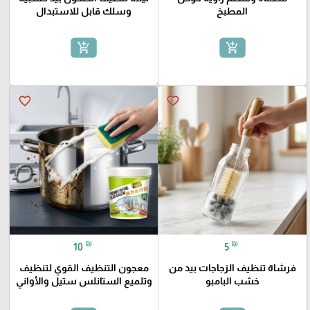
المطبخ
وسلك قابل للاستبدال
add_shopping_cart
add_shopping_cart
favorite_border
favorite_border
₪
₪
10
5
فرشاة تنظيف الزجاجات بيد من
معجون التنظيف القوي لتنظيف
خشب البامبو
وتلميع الستانلس ستيل والأواني