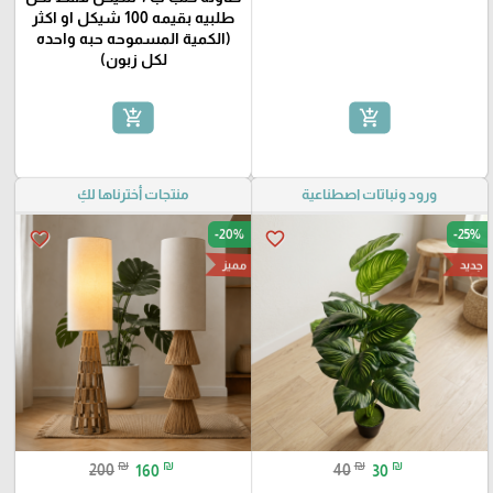
طلبيه بقيمه 100 شيكل او اكثر
(الكمية المسموحه حبه واحده
لكل زبون)
add_shopping_cart
add_shopping_cart
ورود ونباتات اصطناعية
منتجات أخترناها لكِ
-20%
-25%
favorite_border
favorite_border
جديد
مميز
₪
₪
₪
₪
200
160
40
30