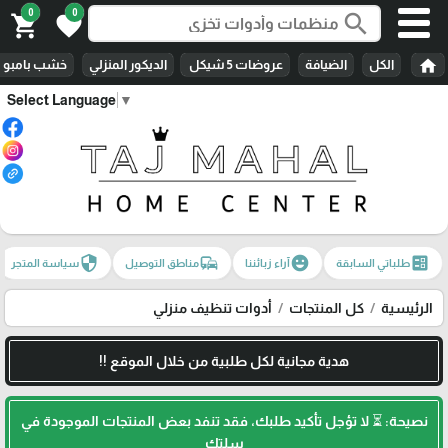
0
0
search
shopping_cart
favorite
home
الكل
الضيافة
عروضات 5 شيكل
الديكور المنزلي
خشب بامبو
Select Language
▼
security
commute
emoji_emotions
ballot
طلباتي السابقة
آراء زبائننا
مناطق التوصيل
سياسة المتجر
الرئيسية
كل المنتجات
أدوات تنظيف منزلي
هدية مجانية لكل طلبية من خلال الموقع !!
نصيحة: ⏳ لا تؤجل تأكيد طلبك، فقد تنفد بعض المنتجات الموجودة في
سلتك