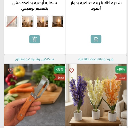
شجرة كالاتيا زينة صناعية بقوار
سهارة أرضية بقاعدة قش
أسود
بتصميم بوهيمي
add_shopping_cart
add_shopping_cart
ورود ونباتات اصطناعية
سكاكين وشوك ومعالق
-33%
-40%
favorite_border
favorite_border
مميز
مميز