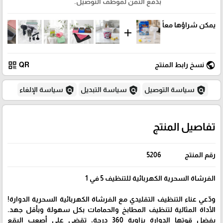
بدفع الثمن لموظف التوصيل.
يمكن شراؤها معاً
add
qr_code
public
نسخ رابط المنتج
QR
policy
policy
policy
سياسة التوصيل
سياسة التبديل
سياسة الإلغاء
تفاصيل المنتج
رقم المنتج
5206
الفرشاة السحرية الكهربائية للتنظيف 5 في 1
ودّعي عناء التنظيف التقليدي مع الفرشاة الكهربائية السحرية الدوارة!
الأداة المثالية لتنظيف المطابخ والحمامات بكل سهولة وبأقل جهد.
بفضل قوتها الدوارة بزاوية 360 درجة، تقضي على أصعب البقع