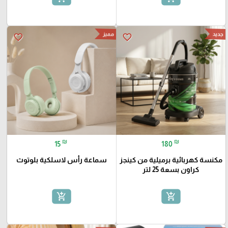
جديد
مميز
favorite_border
favorite_border
₪
₪
15
180
مكنسة كهربائية برميلية من كينجز
سماعة رأس لاسلكية بلوتوث
كراون بسعة 25 لتر
add_shopping_cart
add_shopping_cart