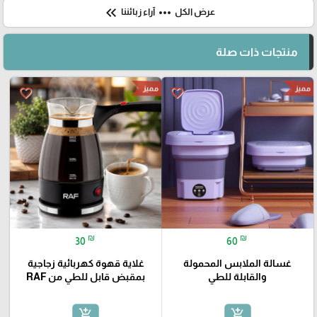
keyboard_double_arrow_left
more_horiz
عرض الكل
آراء زبائننا
منتجات ذات صلة
مميز
مميز
favorite_border
favorite_border
₪
₪
30
60
غسالة الملابس المحمولة
غلاية قهوة كهربائية زجاجية
والقابلة للطي
بمقبض قابل للطي من RAF
add_shopping_cart
add_shopping_cart