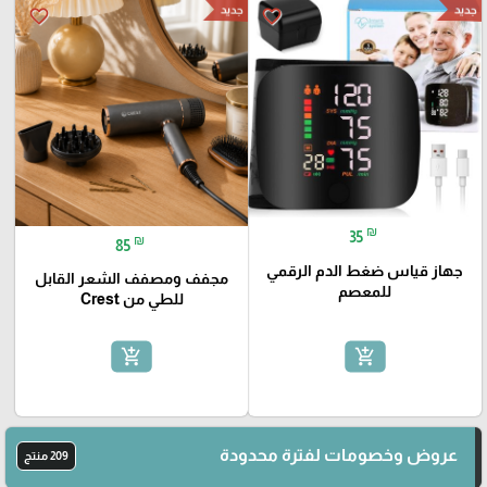
جديد
جديد
favorite_border
favorite_border
₪
35
₪
85
جهاز قياس ضغط الدم الرقمي
مجفف ومصفف الشعر القابل
للمعصم
للطي من Crest
add_shopping_cart
add_shopping_cart
عروض وخصومات لفترة محدودة
209 منتج