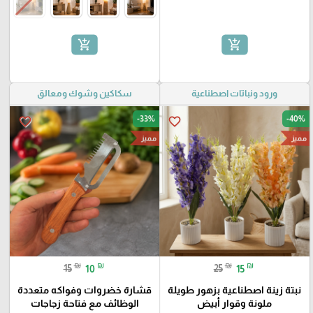
add_shopping_cart
add_shopping_cart
ورود ونباتات اصطناعية
سكاكين وشوك ومعالق
-33%
-40%
favorite_border
favorite_border
مميز
مميز
₪
₪
₪
₪
15
10
25
15
نبتة زينة اصطناعية بزهور طويلة
قشارة خضروات وفواكه متعددة
ملونة وقوار أبيض
الوظائف مع فتاحة زجاجات