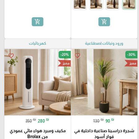
add_shopping_cart
add_shopping_cart
ورود ونباتات اصطناعية
كهربائيات
-20%
-30%
favorite_border
favorite_border
مميز
مميز
₪
₪
₪
₪
350
280
130
90
شجرة دراسينا صناعية داخلية في
مكيف ومبرد هواء مائي عمودي
قوار أسود
من Brolax