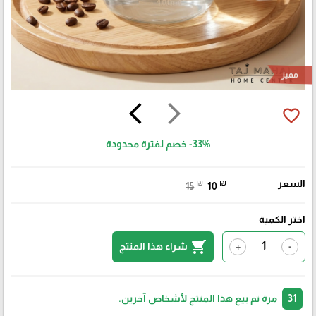
مميز
arrow_back_ios
arrow_forward_ios
favorite_border
-33%
خصم لفترة محدودة
السعر
₪
₪
15
10
اختر الكمية
shopping_cart
شراء هذا المنتج
+
-
31
مرة تم بيع هذا المنتج لأشخاص آخرين.