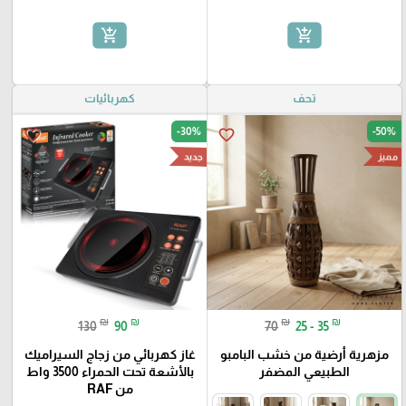
add_shopping_cart
add_shopping_cart
تحف
كهربائيات
-30%
-50%
favorite_border
favorite_border
مميز
جديد
₪
₪
₪
₪
130
90
70
25 - 35
مزهرية أرضية من خشب البامبو
غاز كهربائي من زجاج السيراميك
الطبيعي المضفر
بالأشعة تحت الحمراء 3500 واط
من RAF