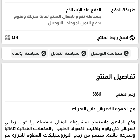
طريقة الدفع
الدفع عند الإستلام
ببساطة نقوم بايصال المنتج لغاية منزلك وتقوم
بدفع الثمن لموظف التوصيل.
qr_code
public
نسخ رابط المنتج
QR
policy
policy
policy
سياسة التوصيل
سياسة التبديل
سياسة الإلغاء
تفاصيل المنتج
رقم المنتج
5356
مج القهوة الكهربائي ذاتي التحريك
ودّع الملاعق واستمتع بمشروبك المثالي بضغطة زر! كوب زجاجي
كهربائي ذكي يقوم بتقليب القهوة، الحليب، والمكملات الغذائية تلقائياً
وبسرعة فائقة. مصمم من زجاج البوروسيليكات المقاوم للحرارة مع