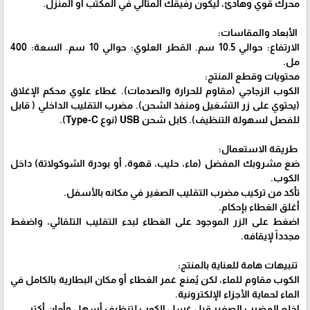
محرك قوي وهادئ، ليكون رفيقك المثالي في المكتب أو المنزل.
الأبعاد والمقاسات:
الارتفاع: حوالي 10.5 سم. القطر العلوي: حوالي 10 سم. السعة: 400
مل.
محتويات وقطع المنتج:
الكوب الزجاجي (مقاوم للحرارة والصدمات). غطاء علوي محكم الإغلاق
(يحتوي على زر التشغيل ومنفذ الشحن). مضرب التقليب الداخلي ( قابل
للفصل لسهولة التنظيف). كابل شحن USB (نوع Type-C).
طريقة الاستعمال:
ضع مشروبك المفضل (ماء، حليب، قهوة، أو بودرة الشوكولاتة) داخل
الكوب.
تأكد من تركيب مضرب التقليب الصغير في مكانه بالأسفل.
أغلق الغطاء بإحكام.
اضغط على الزر الموجود على الغطاء لبدء التقليب التلقائي، واضغط
مجدداً لإيقافه.
تنبيهات هامة للعناية بالمنتج:
الكوب مقاوم للماء، لكن يُمنع غمر الغطاء أو مكان البطارية بالكامل في
الماء لحماية الأجزاء الإلكترونية.
اخلع المضرب الصغير قبل غسل الكوب لتنظيف أسهل وأمان أكتر.