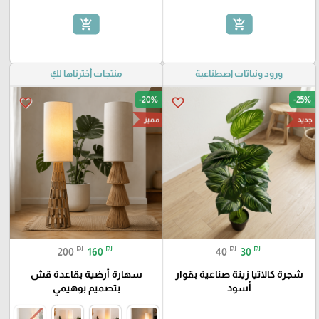
add_shopping_cart
add_shopping_cart
ورود ونباتات اصطناعية
منتجات أخترناها لكِ
-20%
-25%
favorite_border
favorite_border
جديد
مميز
₪
₪
₪
₪
200
160
40
30
شجرة كالاتيا زينة صناعية بقوار
سهارة أرضية بقاعدة قش
أسود
بتصميم بوهيمي