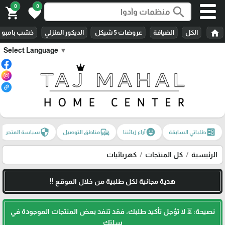
0
0
search
shopping_cart
favorite
home
الكل
الضيافة
عروضات 5 شيكل
الديكور المنزلي
خشب بامبو
Select Language
▼
security
commute
emoji_emotions
ballot
طلباتي السابقة
آراء زبائننا
مناطق التوصيل
سياسة المتجر
الرئيسية
كل المنتجات
كهربائيات
هدية مجانية لكل طلبية من خلال الموقع !!
نصيحة: ⏳ لا تؤجل تأكيد طلبك، فقد تنفد بعض المنتجات الموجودة في
سلتك