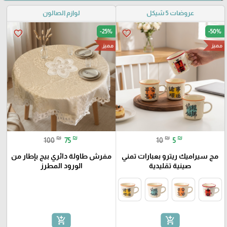
عروضات 5 شيكل
لوازم الصالون
-25%
-50%
favorite_border
favorite_border
مميز
مميز
₪
₪
₪
₪
100
75
10
5
مج سيراميك ريترو بعبارات تمني
مفرش طاولة دائري بيج بإطار من
صينية تقليدية
الورود المطرز
add_shopping_cart
add_shopping_cart