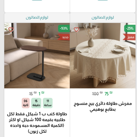
لوازم الصالون
لوازم الصالون
-93%
-25%
favorite_border
favorite_border
مميز
جديد
₪
₪
₪
₪
15
1
100
75
05
15
11
مفرش طاولة دائري بيج منسوج
ساعة
دقيقة
ثانية
بطابع بوهيمي
طاولة كنب ب 1 شيكل فقط لكل
طلبيه بقيمه 100 شيكل او اكثر
(الكمية المسموحه حبه واحده
لكل زبون)