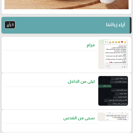
آراء زبائننا
3 رأي
مرام
ليلى من الداخل
سجى من القدس