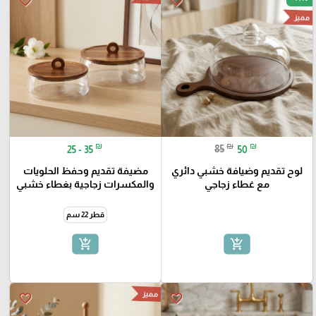
favorite_border
favorite_border
مميز
₪
₪
₪
25 - 35
85
50
لوح تقديم وضيافة خشبي دائري
مضيفة تقديم وحفظ الحلويات
مع غطاء زجاجي
والمكسرات زجاجية بغطاء خشبي
قطر 22 سم
add_shopping_cart
add_shopping_cart
مميز
favorite_border
favorite_border