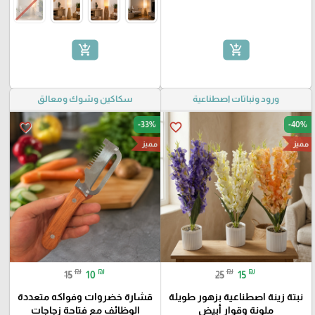
add_shopping_cart
add_shopping_cart
ورود ونباتات اصطناعية
سكاكين وشوك ومعالق
-33%
-40%
favorite_border
favorite_border
مميز
مميز
₪
₪
₪
₪
15
10
25
15
نبتة زينة اصطناعية بزهور طويلة
قشارة خضروات وفواكه متعددة
ملونة وقوار أبيض
الوظائف مع فتاحة زجاجات