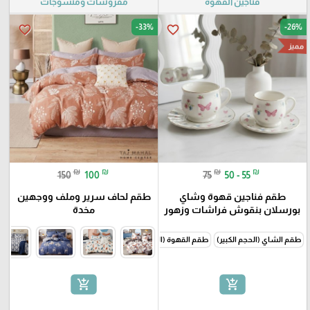
فناجين القهوة
مفروشات ومنسوجات
-33%
-26%
favorite_border
favorite_border
مميز
₪
₪
₪
₪
150
100
75
50 - 55
طقم فناجين قهوة وشاي
طقم لحاف سرير وملف ووجهين
بورسلان بنقوش فراشات وزهور
مخدة
طقم الشاي (الحجم الكبير)
طقم القهوة (الحجم الصغير)
add_shopping_cart
add_shopping_cart