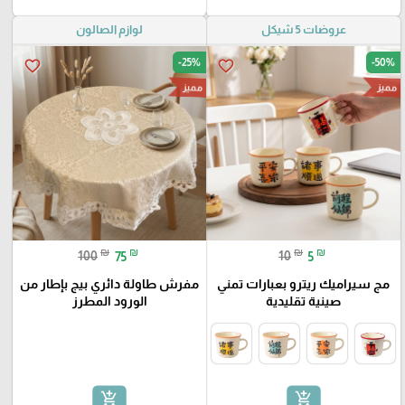
عروضات 5 شيكل
لوازم الصالون
-25%
-50%
favorite_border
favorite_border
مميز
مميز
₪
₪
₪
₪
100
75
10
5
مج سيراميك ريترو بعبارات تمني
مفرش طاولة دائري بيج بإطار من
صينية تقليدية
الورود المطرز
add_shopping_cart
add_shopping_cart