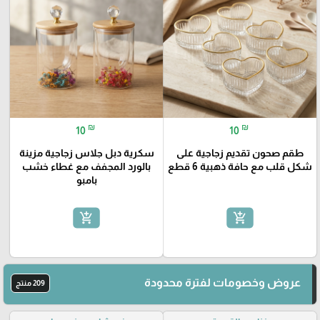
₪
₪
10
10
طقم صحون تقديم زجاجية على
سكرية دبل جلاس زجاجية مزينة
شكل قلب مع حافة ذهبية 6 قطع
بالورد المجفف مع غطاء خشب
بامبو
add_shopping_cart
add_shopping_cart
عروض وخصومات لفترة محدودة
209 منتج