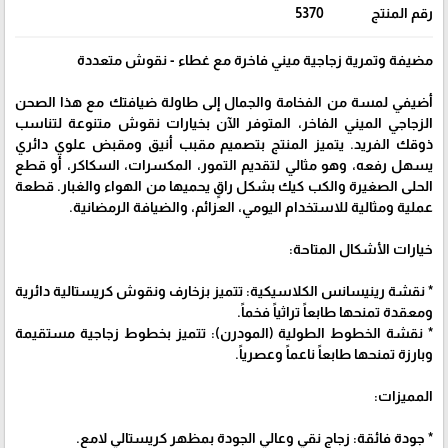
رقم المنتج
5370
مضيفة وتمرية زجاجية ميني فاخرة مع غطاء - نقوش متعددة
أضيفي لمسة من الفخامة والجمال إلى طاولة ضيافتك مع هذا الصحن
الزجاجي الميني الفاخر، المتوفر الآن بخيارات نقوش متنوعة لتناسب
ذوقك الفريد. يتميز المنتج بتصميم مقبب أنيق ومقبض علوي دائري
يسهل رفعه، وهو مثالي لتقديم التمور، المكسرات، السكاكر، أو قطع
الحلى الصغيرة والكب كيك بشكل راقٍ يحميها من الهواء والغبار. قطعة
عملية ومثالية للاستخدام اليومي، العزائم، والضيافة الرمضانية.
خيارات الأشكال المتاحة:
* نقشة رينيسانس الكلاسيكية: تتميز بزخارف ونقوش كريستالية دائرية
ومعقدة تمنحها طابعاً تراثياً فخماً.
* نقشة الخطوط الطولية (المودرن): تتميز بخطوط زجاجية مستقيمة
وبارزة تمنحها طابعاً ناعماً وعصرياً.
المميزات:
* جودة فائقة: زجاج نقي وعالي الجودة بمظهر كريستالي لامع.