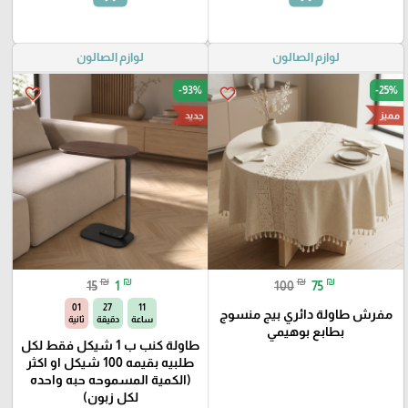
لوازم الصالون
لوازم الصالون
-93%
-25%
favorite_border
favorite_border
مميز
جديد
₪
₪
₪
₪
15
1
100
75
00
27
11
مفرش طاولة دائري بيج منسوج
ساعة
دقيقة
ثانية
بطابع بوهيمي
طاولة كنب ب 1 شيكل فقط لكل
طلبيه بقيمه 100 شيكل او اكثر
(الكمية المسموحه حبه واحده
لكل زبون)