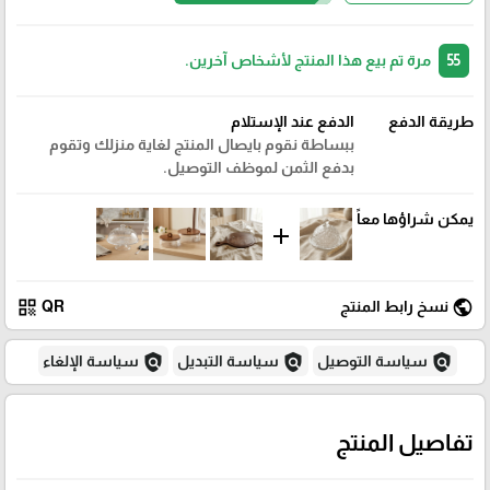
55
مرة تم بيع هذا المنتج لأشخاص آخرين.
طريقة الدفع
الدفع عند الإستلام
ببساطة نقوم بايصال المنتج لغاية منزلك وتقوم
بدفع الثمن لموظف التوصيل.
يمكن شراؤها معاً
add
qr_code
public
نسخ رابط المنتج
QR
policy
policy
policy
سياسة التوصيل
سياسة التبديل
سياسة الإلغاء
تفاصيل المنتج