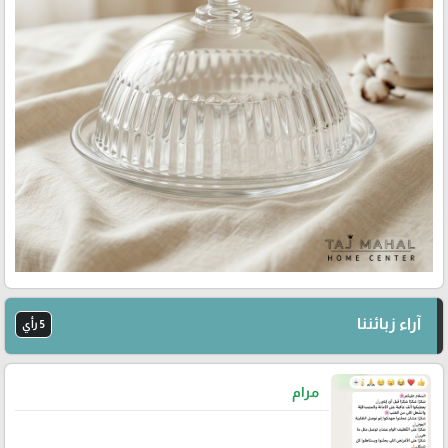
آراء زبائننا
5 رأي
مرام