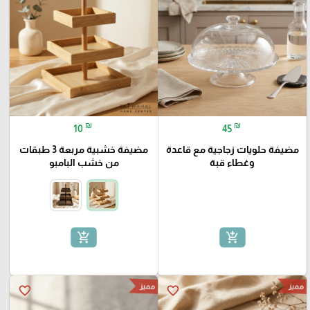
₪
₪
10
45
مضيفة حلويات زجاجية مع قاعدة
مضيفة خشبية مربعة 3 طبقات
وغطاء قبة
من خشب البامبو
add_shopping_cart
add_shopping_cart
مميز
مميز
favorite_border
favorite_border