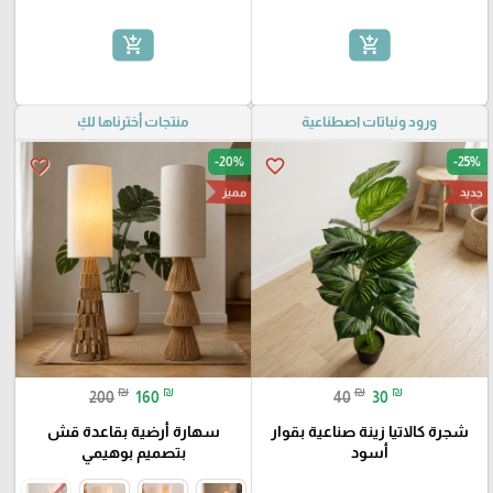
add_shopping_cart
add_shopping_cart
ورود ونباتات اصطناعية
منتجات أخترناها لكِ
-20%
-25%
favorite_border
favorite_border
جديد
مميز
₪
₪
₪
₪
200
160
40
30
شجرة كالاتيا زينة صناعية بقوار
سهارة أرضية بقاعدة قش
أسود
بتصميم بوهيمي