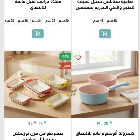
صاجية ستانلس ستيل عميقة
مقلاة جرانيت ثقيل مانعة
للطبخ والقلي السريع بمقبضين
للالتصاق
38 سم
45 سم
20 سم
22 سم
24 سم
26 سم
28 سم
0
add_shopping_cart
add_shopping_cart
-44%
favorite_border
favorite_border
مميز
₪
₪
₪
45
25
15 - 20
كسرولة ألومنيوم مانع للالتصاق
طقم طواجن فرن بورسلان
مستطيل قطعتين