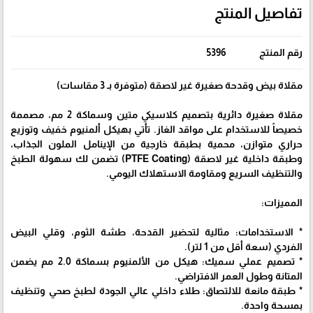
تفاصيل المنتج
رقم المنتج
5396
مقلاة بيض وقدحة صغيرة غير لاصقة (متوفرة بـ 3 مقاسات)
مقلاة صغيرة دائرية بتصميم كلاسيكي متين وسماكة 2 مم، مصممة
خصيصاً للاستخدام على مواقد الغاز. تأتي بهيكل ألمنيوم خفيف وتوزيع
حراري متوازن، محمية بطبقة خارجية من الإينامل الملون الجذاب،
وطبقة داخلية غير لاصقة (PTFE Coating) تضمن لك سهولة الطبخ
والتنظيف السريع ومقاومة الاستهلاك اليومي.
المميزات:
* الاستخدامات: مثالية لتحضير القدحة، طشة الثوم، وقلي البيض
الفردي (سعة أقل من 1 لتر).
* تصميم عملي سميك: هيكل من الألمنيوم بسماكة 2.0 مم يضمن
المتانة وطول العمر الافتراضي.
* طبقة مانعة للالتصاق: طلاء داخلي عالي الجودة لطبخ صحي وتنظيف
بمسحة واحدة.