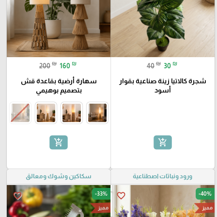
₪
₪
₪
₪
200
160
40
30
شجرة كالاتيا زينة صناعية بقوار
سهارة أرضية بقاعدة قش
أسود
بتصميم بوهيمي
add_shopping_cart
add_shopping_cart
ورود ونباتات اصطناعية
سكاكين وشوك ومعالق
-33%
-40%
favorite_border
favorite_border
مميز
مميز