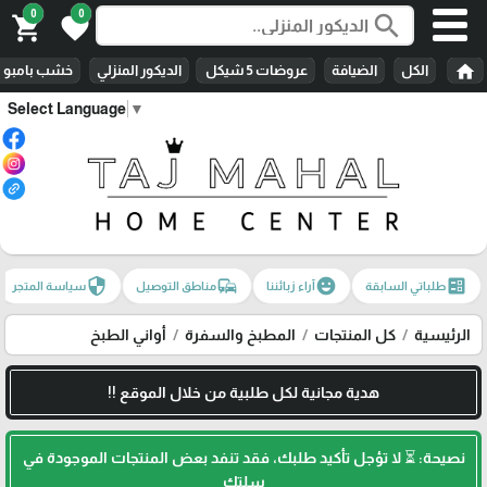
0
0
search
shopping_cart
favorite
home
الكل
الضيافة
عروضات 5 شيكل
الديكور المنزلي
خشب بامبو
Select Language
▼
security
commute
emoji_emotions
ballot
طلباتي السابقة
آراء زبائننا
مناطق التوصيل
سياسة المتجر
الرئيسية
كل المنتجات
المطبخ والسفرة
أواني الطبخ
هدية مجانية لكل طلبية من خلال الموقع !!
نصيحة: ⏳ لا تؤجل تأكيد طلبك، فقد تنفد بعض المنتجات الموجودة في
سلتك