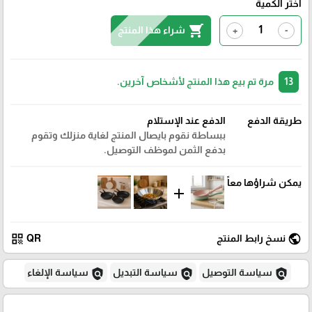
اختر الكمية
shopping_cart
شراء هذا المنتج
+
-
13
مرة تم بيع هذا المنتج لأشخاص آخرين.
طريقة الدفع
الدفع عند الإستلام
ببساطة نقوم بايصال المنتج لغاية منزلك وتقوم
بدفع الثمن لموظف التوصيل.
يمكن شراؤها معاً
add
qr_code
public
نسخ رابط المنتج
QR
policy
policy
policy
سياسة التوصيل
سياسة التبديل
سياسة الإلغاء