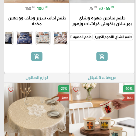
₪
₪
₪
₪
150
100
75
50 - 55
طقم فناجين قهوة وشاي
طقم لحاف سرير وملف ووجهين
بورسلان بنقوش فراشات وزهور
مخدة
طقم الشاي (الحجم الكبير)
طقم القهوة (الحجم الصغير)
add_shopping_cart
add_shopping_cart
عروضات 5 شيكل
لوازم الصالون
-25%
-50%
favorite_border
favorite_border
مميز
مميز