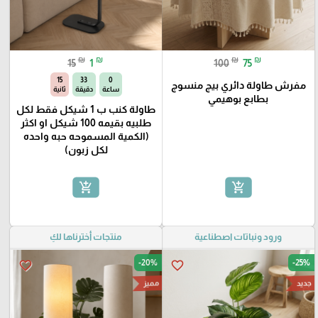
₪
₪
₪
₪
15
1
100
75
13
33
0
مفرش طاولة دائري بيج منسوج
ساعة
دقيقة
ثانية
بطابع بوهيمي
طاولة كنب ب 1 شيكل فقط لكل
طلبيه بقيمه 100 شيكل او اكثر
(الكمية المسموحه حبه واحده
لكل زبون)
add_shopping_cart
add_shopping_cart
ورود ونباتات اصطناعية
منتجات أخترناها لكِ
-20%
-25%
favorite_border
favorite_border
مميز
جديد