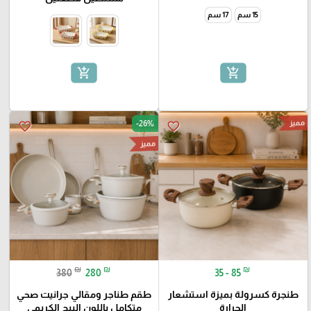
15 سم
17 سم
add_shopping_cart
add_shopping_cart
مميز
-26%
favorite_border
favorite_border
مميز
₪
₪
₪
380
280
35 - 85
طنجرة كسرولة بميزة استشعار
طقم طناجر ومقالي جرانيت صحي
الحرارة
متكامل باللون البيج الكريمي