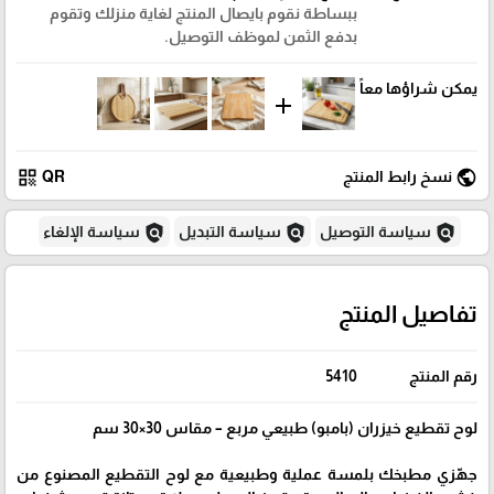
ببساطة نقوم بايصال المنتج لغاية منزلك وتقوم
بدفع الثمن لموظف التوصيل.
يمكن شراؤها معاً
add
qr_code
public
نسخ رابط المنتج
QR
policy
policy
policy
سياسة التوصيل
سياسة التبديل
سياسة الإلغاء
تفاصيل المنتج
رقم المنتج
5410
لوح تقطيع خيزران (بامبو) طبيعي مربع – مقاس 30×30 سم
جهّزي مطبخك بلمسة عملية وطبيعية مع لوح التقطيع المصنوع من