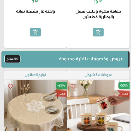
₪
₪
7
10
خفاقة قهوة وحليب تعمل
ولاعة غاز بشعلة نفاثة
بالبطارية قطعتين
add_shopping_cart
add_shopping_cart
عروض وخصومات لفترة محدودة
209 منتج
عروضات 5 شيكل
لوازم الصالون
-25%
-50%
favorite_border
favorite_border
مميز
مميز