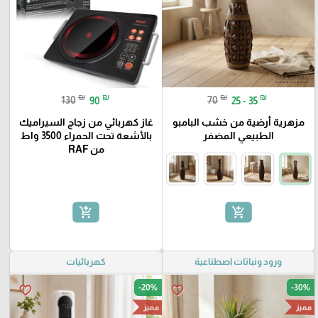
₪
₪
₪
₪
130
90
70
25 - 35
مزهرية أرضية من خشب البامبو
غاز كهربائي من زجاج السيراميك
الطبيعي المضفر
بالأشعة تحت الحمراء 3500 واط
من RAF
add_shopping_cart
add_shopping_cart
ورود ونباتات اصطناعية
كهربائيات
-20%
-30%
favorite_border
favorite_border
مميز
مميز