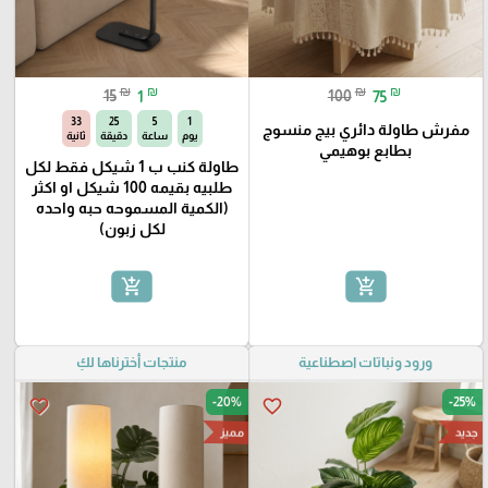
₪
₪
₪
₪
15
1
100
75
32
25
5
1
مفرش طاولة دائري بيج منسوج
يوم
ساعة
دقيقة
ثانية
بطابع بوهيمي
طاولة كنب ب 1 شيكل فقط لكل
طلبيه بقيمه 100 شيكل او اكثر
(الكمية المسموحه حبه واحده
لكل زبون)
add_shopping_cart
add_shopping_cart
ورود ونباتات اصطناعية
منتجات أخترناها لكِ
-20%
-25%
favorite_border
favorite_border
جديد
مميز