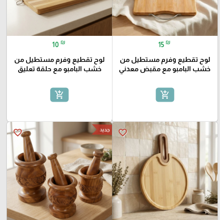
₪
₪
10
15
لوح تقطيع وفرم مستطيل من
لوح تقطيع وفرم مستطيل من
خشب البامبو مع مقبض معدني
خشب البامبو مع حلقة تعليق
add_shopping_cart
add_shopping_cart
جديد
favorite_border
favorite_border