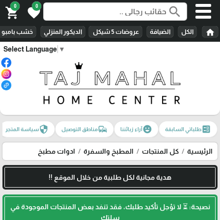
0
0
search
shopping_cart
favorite
home
الكل
الضيافة
عروضات 5 شيكل
الديكور المنزلي
خشب بامبو
Select Language
▼
security
commute
emoji_emotions
ballot
طلباتي السابقة
آراء زبائننا
مناطق التوصيل
سياسة المتجر
الرئيسية
كل المنتجات
المطبخ والسفرة
ادوات مطبخ
هدية مجانية لكل طلبية من خلال الموقع !!
نصيحة: ⏳ لا تؤجل تأكيد طلبك، فقد تنفد بعض المنتجات الموجودة في
سلتك