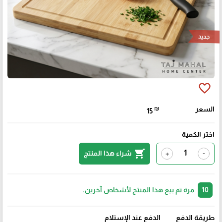
جديد
favorite_border
السعر
₪
15
اختر الكمية
shopping_cart
شراء هذا المنتج
+
-
10
مرة تم بيع هذا المنتج لأشخاص آخرين.
طريقة الدفع
الدفع عند الإستلام