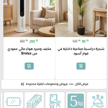
₪
₪
₪
₪
350
280
130
90
شجرة دراسينا صناعية داخلية في
مكيف ومبرد هواء مائي عمودي
قوار أسود
من Brolax
add_shopping_cart
add_shopping_cart
keyboard_double_arrow_left
more_horiz
عرض الكل
عروض وخصومات لفترة محدودة