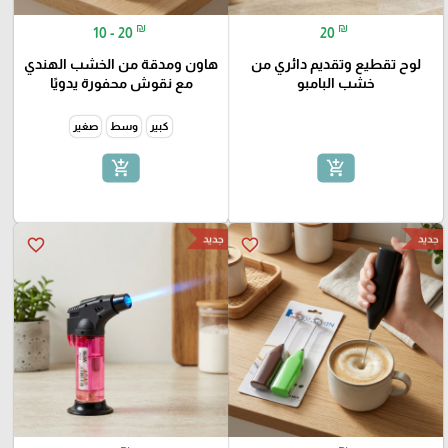
₪
₪
10 - 20
20
لوح تقطيع وتقديم دائري من
هاون ومدقة من الخشب الهندي
خشب البامبو
مع نقوش محفورة يدويًا
كبير
وسط
صغير
add_shopping_cart
add_shopping_cart
جديد
جديد
favorite_border
favorite_border