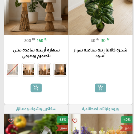
₪
₪
₪
₪
200
160
40
30
شجرة كالاتيا زينة صناعية بقوار
سهارة أرضية بقاعدة قش
أسود
بتصميم بوهيمي
add_shopping_cart
add_shopping_cart
ورود ونباتات اصطناعية
سكاكين وشوك ومعالق
-33%
-40%
favorite_border
favorite_border
مميز
مميز