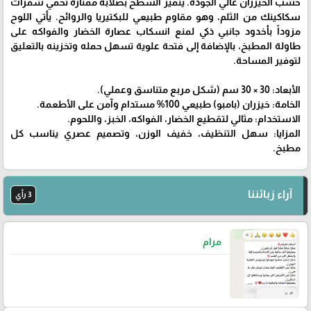
خشب الخيزران عالي الجودة. يتميز السطح بصلابة ممتازة تحمي شفرات
سكاكينك من الثلم، وهو مقاوم طبيعي للبكتيريا والروائح. يأتي اللوح
مزوداً بأخدود جانبي ذكي لمنع انسكاب عصارة الخضار والفواكه على
طاولة المطبخ، بالإضافة إلى فتحة علوية تسهل حمله وتخزينه بالتعليق
لتوفير المساحة.
الأبعاد: 30 × 30 سم (شكل مربع متناسق وعملي).
الخامة: خيزران (بامبو) طبيعي 100% مستدام وآمن على الأطعمة.
الاستخدام: مثالي لتقطيع الخضار، الفواكه، الخبز، واللحوم.
المزايا: سهل التنظيف، خفيف الوزن، وتصميم عصري يناسب كل
مطبخ.
آراء زبائننا
3 رأي
مرام