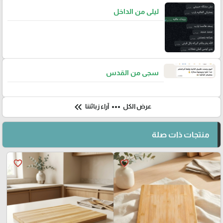
ليلى من الداخل
سجى من القدس
keyboard_double_arrow_left
more_horiz
عرض الكل
آراء زبائننا
منتجات ذات صلة
favorite_border
favorite_border