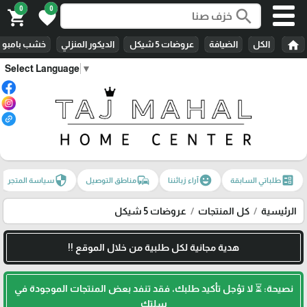
0
0
search
shopping_cart
favorite
home
الكل
الضيافة
عروضات 5 شيكل
الديكور المنزلي
خشب بامبو
Select Language
▼
security
commute
emoji_emotions
ballot
طلباتي السابقة
آراء زبائننا
مناطق التوصيل
سياسة المتجر
الرئيسية
كل المنتجات
عروضات 5 شيكل
هدية مجانية لكل طلبية من خلال الموقع !!
نصيحة: ⏳ لا تؤجل تأكيد طلبك، فقد تنفد بعض المنتجات الموجودة في
سلتك