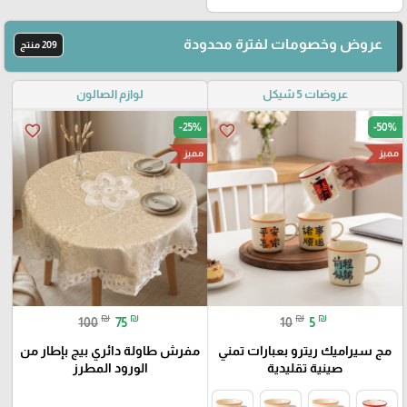
عروض وخصومات لفترة محدودة
209 منتج
عروضات 5 شيكل
لوازم الصالون
-25%
-50%
favorite_border
favorite_border
مميز
مميز
₪
₪
₪
₪
100
75
10
5
مج سيراميك ريترو بعبارات تمني
مفرش طاولة دائري بيج بإطار من
صينية تقليدية
الورود المطرز