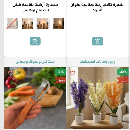
شجرة كالاتيا زينة صناعية بقوار
سهارة أرضية بقاعدة قش
أسود
بتصميم بوهيمي
add_shopping_cart
add_shopping_cart
ورود ونباتات اصطناعية
سكاكين وشوك ومعالق
-33%
-40%
favorite_border
favorite_border
مميز
مميز