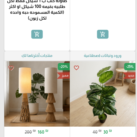
طاولة كنب ب 1 شيكل فقط لكل
طلبيه بقيمه 100 شيكل او اكثر
(الكمية المسموحه حبه واحده
لكل زبون)
add_shopping_cart
add_shopping_cart
ورود ونباتات اصطناعية
منتجات أخترناها لكِ
-20%
-25%
favorite_border
favorite_border
مميز
جديد
₪
₪
₪
₪
200
160
40
30