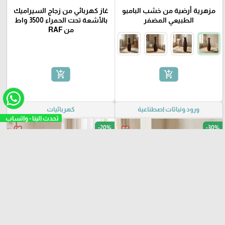
مزهرية أرضية من خشب البامبو
غاز كهربائي من زجاج السيراميك
الطبيعي المضفر
بالأشعة تحت الحمراء 3500 واط
من RAF
add_shopping_cart
add_shopping_cart
ورود ونباتات اصطناعية
كهربائيات
-20%
-30%
favorite_border
favorite_border
مميز
مميز