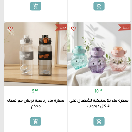
add_shopping_cart
add_shopping_cart
مميز
جديد
favorite_border
favorite_border
₪
₪
5
10
مطرة ماء بلاستيكية للأطفال على
مطرة ماء رياضية تريتان مع غطاء
شكل دبدوب
محكم
add_shopping_cart
add_shopping_cart