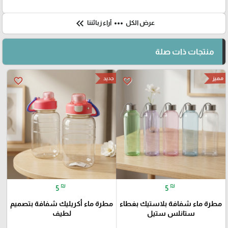
keyboard_double_arrow_left
more_horiz
عرض الكل
آراء زبائننا
منتجات ذات صلة
مميز
جديد
favorite_border
favorite_border
₪
₪
5
5
مطرة ماء شفافة بلاستيك بغطاء
مطرة ماء أكريليك شفافة بتصميم
ستانلس ستيل
لطيف