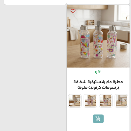
favorite_border
₪
5
مطرة ماء بلاستيكية شفافة
برسومات كرتونية ملونة
add_shopping_cart