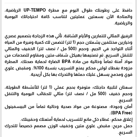
حافظ على رطوبتك طوال اليوم مع مطرة UP-TEMPO الرياضية،
والمتاحة الآن بسعتين عمليتين لتناسب كافة احتياجاتك اليومية
والرياضية.
الرفيق المثالي للتمارين والأيام الشاقة. تأتي هذه الزجاجة بتصميم عصري
وخيارين مختلفين يشملان حجم (1 لتر) لتضمن لك كمية وفيرة من المياه
أثناء التواجد في الجيم، وحجم (500 مل / نصف لتر) الخفيف والمثالي
للتنقل السريع. تم تصنيعها بهيكل شفاف متين ومقاوم للصدمات من
مواد آمنة تماماً وخالية من مادة BPA الضارة لحماية صحتك. المطرة
مزودة بغطاء لولبي محكم يمنع التسريب بنسبة 100%، ومقبض علوي
قوي ومدمج يسهل عليك حملها والتحرك بها بكل أريحية.
سعتان لتلبية حاجتك: متوفرة بحجم عملي (1 لتر) للأنشطة الطويلة،
وحجم خفيف (500 مل / نصف لتر) مثالي للحقائب اليومية والتنقل
السريع.
أمان وجودة: مصنوعة من مواد صحية وخالية تماماً من البيسفينول
(BPA Free).
إغلاق محكم: غطاء ذكي مانع للتسريب لحماية أمتعتك وحقيبتك.
حمل مريح: مقبض علوي متين وخفيف الوزن مصمم خصيصاً للتحرك
السريع.