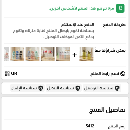
12
مرة تم بيع هذا المنتج لأشخاص آخرين.
طريقة الدفع
الدفع عند الإستلام
ببساطة نقوم بايصال المنتج لغاية منزلك وتقوم
بدفع الثمن لموظف التوصيل.
يمكن شراؤها معاً
add
qr_code
public
نسخ رابط المنتج
QR
policy
policy
policy
سياسة التوصيل
سياسة التبديل
سياسة الإلغاء
تفاصيل المنتج
رقم المنتج
5412