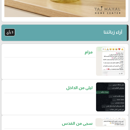
آراء زبائننا
3 رأي
مرام
ليلى من الداخل
سجى من القدس