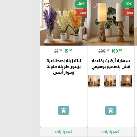
-40%
-20%
favorite_border
favorite_border
مميز
مميز
₪
₪
₪
₪
25
15
200
160
سهارة أرضية بقاعدة
نبتة زينة اصطناعية
قش بتصميم بوهيمي
بزهور طويلة ملونة
وقوار أبيض
add_shopping_cart
add_shopping_cart
كهربائيات
كهربائيات