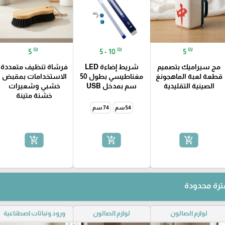
₪
₪
₪
5
5 - 10
5
مج سيراميك بتصميم
شريط إضاءة LED
فرشاة تنظيف متعددة
قطعة لعبة الماهجونغ
مغناطيسي بطول 50
الاستخدامات بمقبض
الصينية التقليدية
سم بمدخل USB
خشبي وشعيرات
خشنة متينة
54 سم
74 سم
add_shopping_cart
add_shopping_cart
add_shopping_cart
رة محدودة
لوازم الصالون
لوازم الصالون
ورود ونباتات اصطناعية