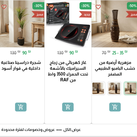
-30%
-30%
-50%
favorite_border
favorite_border
favorite_border
ميز
جديد
مميز
₪
₪
₪
₪
₪
₪
130
90
130
90
70
25 - 35
مزهرية أرضية من
غاز كهربائي من زجاج
شجرة دراسينا صناعية
خشب البامبو الطبيعي
السيراميك بالأشعة
داخلية في قوار أسود
المضفر
تحت الحمراء 3500 واط
من RAF
add_shopping_cart
add_shopping_cart
add_shopping_cart
ft
more_horiz
عرض الكل
عروض وخصومات لفترة محدودة