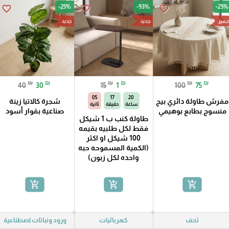
-25%
-93%
-25%
favorite_border
favorite_border
favorite_border
ميز
جديد
جديد
₪
₪
₪
₪
₪
₪
40
30
15
1
100
75
04
17
20
مفرش طاولة دائري بيج
شجرة كالاتيا زينة
ساعة
دقيقة
ثانية
منسوج بطابع بوهيمي
صناعية بقوار أسود
طاولة كنب ب 1 شيكل
فقط لكل طلبيه بقيمه
100 شيكل او اكثر
(الكمية المسموحه حبه
واحده لكل زبون)
add_shopping_cart
add_shopping_cart
add_shopping_cart
تحف
كهربائيات
ورود ونباتات اصطناعية