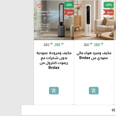
-26%
-20%
favorite_border
favorite_border
مميز
مميز
₪
₪
₪
₪
380
280
350
280
مكيف ومبرد هواء مائي
مكيف ومروحة عمودية
عمودي من Brolax
بدون شفرات مع
ريموت كنترول من
Brolax
add_shopping_cart
add_shopping_cart
keyboard_double_arrow_le