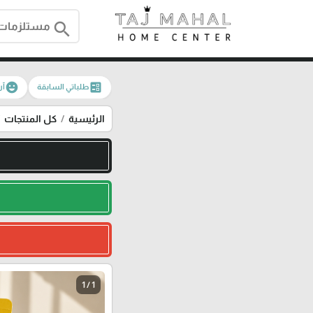
search
emoji_emotions
ballot
طلباتي السابقة
آر
الرئيسية
كل المنتجات
1 / 1