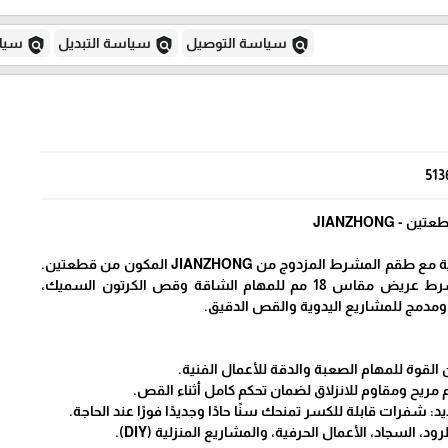
policy
policy
policy
سياسة التوصيل
سياسة التبديل
سياس
513
JIANZHONG
احصل على الكفاءة المثالية مع طقم المشرط المزدوج من JIANZHONG المكون من قطعتين.
يتميز التصميم بوجود مشرط عريض مقاس 18 مم للمهام الشاقة وقص الكرتون السميك،
ومدمج للمشاريع اليدوية والقص الدقيق.
القوة للمهام الصعبة والدقة للأعمال الفنية.
ريح ومقاوم للانزلاق لضمان تحكم كامل أثناء القص.
: شفرات قابلة للكسر تمنحك سنًا حادًا وجديدًا فورًا عند الحاجة.
د، السجاد، الأعمال الحرفية، والمشاريع المنزلية (DIY).