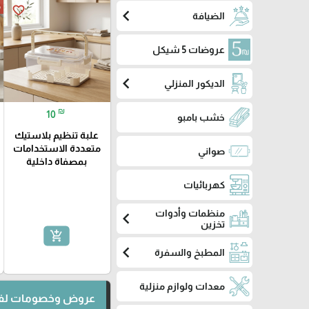
م
favorite_border
chevron_left
الضيافة
عروضات 5 شيكل
chevron_left
الديكور المنزلي
₪
10
خشب بامبو
علبة تنظيم بلاستيك
متعددة الاستخدامات
صواني
بمصفاة داخلية
كهربائيات
منظمات وأدوات
chevron_left
تخزين
add_shopping_cart
chevron_left
المطبخ والسفرة
معدات ولوازم منزلية
عروض وخصومات لفت