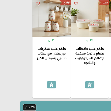
ترندي
مميز
favorite_border
favorite_border
₪
₪
65
10
طقم علب حافظات
طقم علب سكريات
طعام دائرية محكمة
بورسلان مع ستاند
الإغلاق للميكروويف
خشبي بنقوش الكرز
والثلاجة
add_shopping_cart
add_shopping_cart
209 منتج