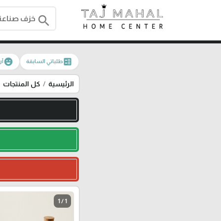
search
emoji_emotions
ballot
طلباتي السابقة
آر
الرئيسية
كل المنتجات
1 / 1