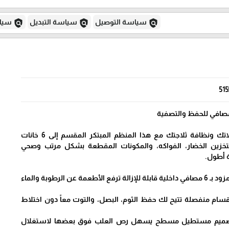
policy
policy
policy
سياسة التوصيل
سياسة التبديل
سياس
515
حافظي على نضارة مأكولاتك ونظافة ثلاجتك مع هذا المنظم المبتكر المقسم إلى 6 خانات
لتخزين الخضار، الفواكه، والمكونات المقطعة بشكل مرتب وصحي
 أطول.
تصفية ذكية ضد التعفن: مزود بـ 6 مصافي داخلية قابلة للإزالة ترفع الأطعمة عن الرطوبة والماء
قسام منفصلة تتيح لك حفظ الثوم، البصل، والتوت معاً دون اختلاط
 تصميم مستطيل مسطح يسهل رص العلب فوق بعضها لاستغلال