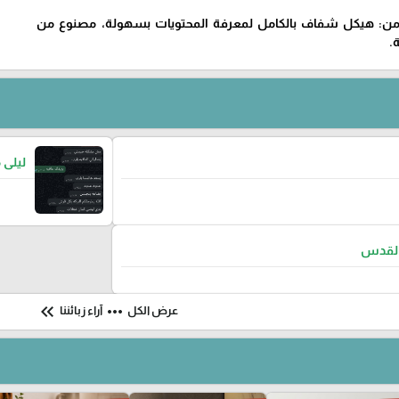
من: هيكل شفاف بالكامل لمعرفة المحتويات بسهولة، مصنوع من
.
ليلى 
لقدس
keyboard_double_arrow_left
more_horiz
عرض الكل
آراء زبائننا