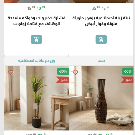
₪
₪
₪
₪
15
10
25
15
نبتة زينة اصطناعية بزهور طويلة
قشارة خضروات وفواكه متعددة
ملونة وقوار أبيض
الوظائف مع فتاحة زجاجات
add_shopping_cart
add_shopping_cart
تحف
ورود ونباتات اصطناعية
-30%
-50%
favorite_border
favorite_border
مميز
مميز
₪
₪
₪
₪