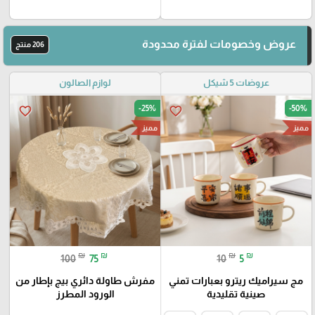
عروض وخصومات لفترة محدودة
206 منتج
عروضات 5 شيكل
لوازم الصالون
-25%
-50%
favorite_border
favorite_border
مميز
مميز
₪
₪
₪
₪
100
75
10
5
مج سيراميك ريترو بعبارات تمني
مفرش طاولة دائري بيج بإطار من
صينية تقليدية
الورود المطرز