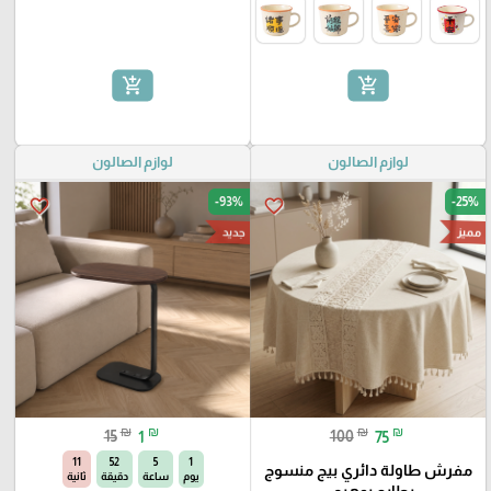
add_shopping_cart
add_shopping_cart
لوازم الصالون
لوازم الصالون
-93%
-25%
favorite_border
favorite_border
مميز
جديد
₪
₪
₪
₪
15
1
100
75
10
52
5
1
مفرش طاولة دائري بيج منسوج
يوم
ساعة
دقيقة
ثانية