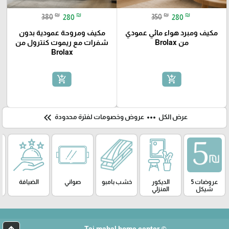
₪
₪
₪
₪
380
280
350
280
مكيف ومبرد هواء مائي عمودي
مكيف ومروحة عمودية بدون
من Brolax
شفرات مع ريموت كنترول من
Brolax
add_shopping_cart
add_shopping_cart
keyboard_double_arrow_left
more_horiz
عرض الكل
عروض وخصومات لفترة محدودة
عروضات 5
الديكور
خشب بامبو
صواني
الضيافة
شيكل
المنزلي