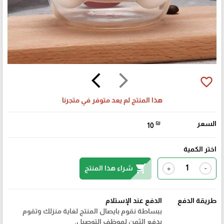
arrow_back_ios
arrow_forward_ios
favorite_border
هذا المنتج لم يعد متوفر في متجرنا
السعر
₪
10
اختر الكمية
shopping_cart
شراء هذا المنتج
+
-
طريقة الدفع
الدفع عند الإستلام
ببساطة نقوم بايصال المنتج لغاية منزلك وتقوم
بدفع الثمن لموظف التوصيل.