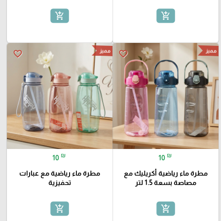
add_shopping_cart
add_shopping_cart
مميز
مميز
favorite_border
favorite_border
₪
₪
10
10
مطرة ماء رياضية أكريليك مع
مطرة ماء رياضية مع عبارات
مصاصة بسعة 1.5 لتر
تحفيزية
add_shopping_cart
add_shopping_cart