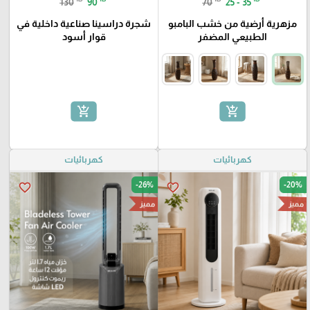
130
90
70
25 - 35
مزهرية أرضية من خشب البامبو
شجرة دراسينا صناعية داخلية في
الطبيعي المضفر
قوار أسود
add_shopping_cart
add_shopping_cart
كهربائيات
كهربائيات
-26%
-20%
favorite_border
favorite_border
مميز
مميز