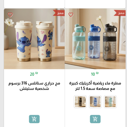
مميز
مميز
favorite_border
favorite_border
₪
₪
20
10
مطرة ماء رياضية أكريليك كبيرة
مج حراري ستانلس 316 برسوم
مع مصاصة سعة 1.5 لتر
شخصية ستيتش
add_shopping_cart
add_shopping_cart