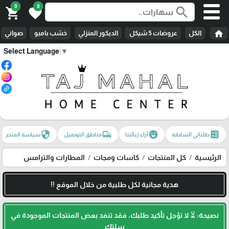
0
0
search
shopping_cart
favorite
home
الكل
عروضات 5 شيكل
الديكور المنزلي
خشب بامبو
صواني
Select Language
▼
security
commute
emoji_emotions
ballot
طلباتي السابقة
آراء زبائننا
مناطق التوصيل
سياسة المتجر
الرئيسية
كل المنتجات
كاسات ومجات
المطارات والترامس
هدية مجانية لكل طلبية من خلال الموقع !!
نصيحة: ⏳ لا تؤجل تأكيد طلبك، فقد تنفد بعض المنتجات الموجودة في
سلتك