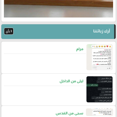
آراء زبائننا
3 رأي
مرام
ليلى من الداخل
سجى من القدس