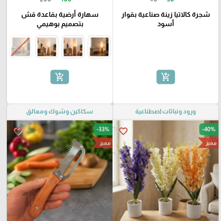
شجرة كالاتيا زينة صناعية بقوار
سهارة أرضية بقاعدة قش
أسود
بتصميم بوهيمي
add_shopping_cart
add_shopping_cart
ورود ونباتات اصطناعية
سكاكين وشوك ومعالق
-33%
-40%
favorite_border
favorite_border
مميز
مميز