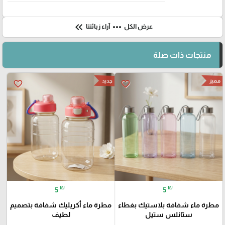
keyboard_double_arrow_left
more_horiz
عرض الكل
آراء زبائننا
منتجات ذات صلة
مميز
جديد
favorite_border
favorite_border
₪
₪
5
5
مطرة ماء شفافة بلاستيك بغطاء
مطرة ماء أكريليك شفافة بتصميم
ستانلس ستيل
لطيف