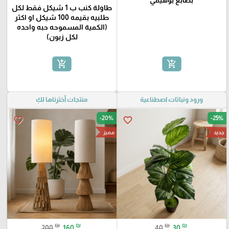
بطابع بوهيمي
طاولة كنب ب 1 شيكل فقط لكل
طلبيه بقيمه 100 شيكل او اكثر
(الكمية المسموحه حبه واحده
لكل زبون)
add_shopping_cart
add_shopping_cart
ورود ونباتات اصطناعية
منتجات أخترناها لكِ
-20%
-25%
favorite_border
favorite_border
جديد
مميز
₪
₪
₪
₪
200
160
40
30