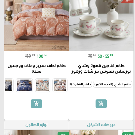
₪
₪
₪
₪
150
100
75
50 - 55
طقم فناجين قهوة وشاي
طقم لحاف سرير وملف ووجهين
بورسلان بنقوش فراشات وزهور
مخدة
طقم الشاي (الحجم الكبير)
طقم القهوة (الحجم الصغير)
add_shopping_cart
add_shopping_cart
عروضات 5 شيكل
لوازم الصالون