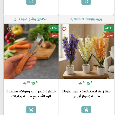
add_shopping_cart
add_shopping_cart
ورود ونباتات اصطناعية
سكاكين وشوك ومعالق
-33%
-40%
favorite_border
favorite_border
مميز
مميز
₪
₪
₪
₪
15
10
25
15
نبتة زينة اصطناعية بزهور طويلة
قشارة خضروات وفواكه متعددة
ملونة وقوار أبيض
الوظائف مع فتاحة زجاجات
add_shopping_cart
add_shopping_cart