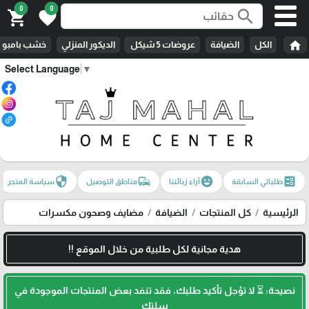
0
0
search
shopping_cart
favorite
home
الكل
الضيافة
عروضات 5 شيكل
الديكور المنزلي
خشب بامبو
Select Language
▼
security
commute
emoji_emotions
ballot
طلباتي السابقة
آراء زبائننا
مناطق التوصيل
سياسة المتجر
الرئيسية
كل المنتجات
الضيافة
مضايف وصحون مكسرات
هدية مجانية لكل طلبية من خلال الموقع !!
نصيحة: ⏳ لا تؤجل تأكيد طلبك، فقد تنفد بعض المنتجات الموجودة في
سلتك