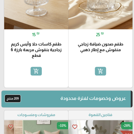
₪
₪
15
25
طقم صحون ضيافة زجاجي
طقم كاسات حلا وآيس كريم
منقوش مع إطار ذهبي
زجاجية بنقوش مربعة بارزة 6
قطع
add_shopping_cart
add_shopping_cart
عروض وخصومات لفترة محدودة
209 منتج
فناجين القهوة
مفروشات ومنسوجات
-33%
-26%
favorite_border
favorite_border
مميز