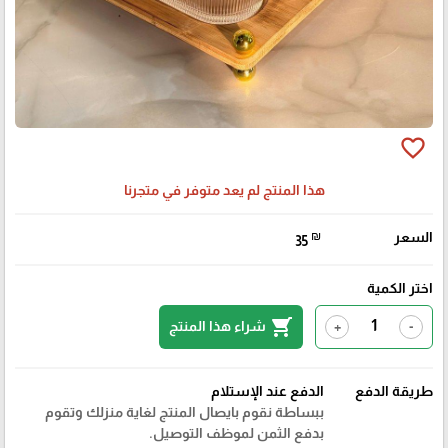
favorite_border
هذا المنتج لم يعد متوفر في متجرنا
السعر
₪
35
اختر الكمية
shopping_cart
شراء هذا المنتج
+
-
طريقة الدفع
الدفع عند الإستلام
ببساطة نقوم بايصال المنتج لغاية منزلك وتقوم
بدفع الثمن لموظف التوصيل.