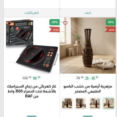
تحف
كهربائيات
-30%
-50%
favorite_border
favorite_border
مميز
جديد
₪
₪
₪
₪
130
90
70
25 - 35
مزهرية أرضية من خشب البامبو
غاز كهربائي من زجاج السيراميك
الطبيعي المضفر
بالأشعة تحت الحمراء 3500 واط
من RAF