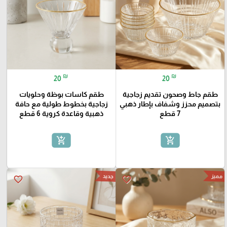
₪
₪
20
20
طقم جاط وصحون تقديم زجاجية
طقم كاسات بوظة وحلويات
بتصميم محزز وشفاف بإطار ذهبي
زجاجية بخطوط طولية مع حافة
7 قطع
ذهبية وقاعدة كروية 6 قطع
add_shopping_cart
add_shopping_cart
مميز
جديد
favorite_border
favorite_border