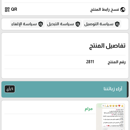
qr_code
public
نسخ رابط المنتج
QR
policy
policy
policy
سياسة التوصيل
سياسة التبديل
سياسة الإلغاء
تفاصيل المنتج
رقم المنتج
2811
آراء زبائننا
5 رأي
مرام