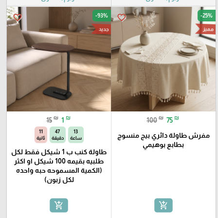
-93%
-25%
favorite_border
favorite_border
مميز
جديد
₪
₪
₪
₪
15
1
100
75
10
47
13
مفرش طاولة دائري بيج منسوج
ساعة
دقيقة
ثانية
بطابع بوهيمي
طاولة كنب ب 1 شيكل فقط لكل
طلبيه بقيمه 100 شيكل او اكثر
(الكمية المسموحه حبه واحده
لكل زبون)
add_shopping_cart
add_shopping_cart