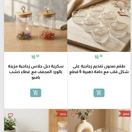
₪
₪
10
10
طقم صحون تقديم زجاجية على
سكرية دبل جلاس زجاجية مزينة
شكل قلب مع حافة ذهبية 6 قطع
بالورد المجفف مع غطاء خشب
بامبو
add_shopping_cart
add_shopping_cart
مميز
جديد
favorite_border
favorite_border