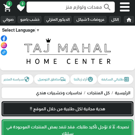
0
0
search
shopping_cart
favorite
home
الكل
عروضات 5 شيكل
الديكور المنزلي
خشب بامبو
صواني
Select Language
▼
security
commute
emoji_emotions
ballot
طلباتي السابقة
آراء زبائننا
مناطق التوصيل
سياسة المتجر
الرئيسية
كل المنتجات
نحاسيات وخشبيات هندي
هدية مجانية لكل طلبية من خلال الموقع !!
نصيحة: ⏳ لا تؤجل تأكيد طلبك، فقد تنفد بعض المنتجات الموجودة في
سلتك