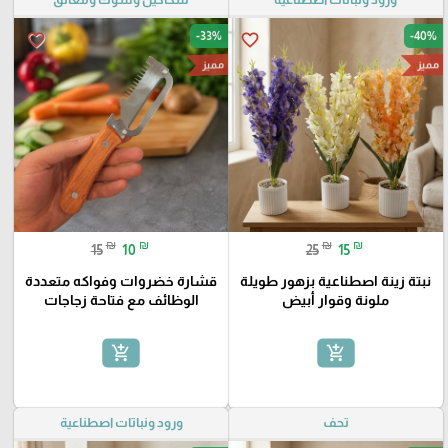
-33%
-40%
favorite_border
favorite_border
مميز
مميز
₪
₪
₪
₪
15
10
25
15
نبتة زينة اصطناعية بزهور طويلة
قشارة خضروات وفواكه متعددة
ملونة وقوار أبيض
الوظائف مع فتاحة زجاجات
add_shopping_cart
add_shopping_cart
تحف
ورود ونباتات اصطناعية