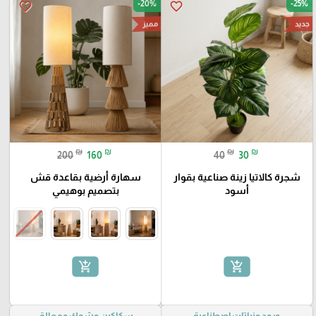
-20%
-25%
favorite_border
favorite_border
جديد
مميز
₪
₪
₪
₪
200
160
40
30
شجرة كالاتيا زينة صناعية بقوار
سهارة أرضية بقاعدة قش
أسود
بتصميم بوهيمي
add_shopping_cart
add_shopping_cart
ورود ونباتات اصطناعية
سكاكين وشوك ومعالق