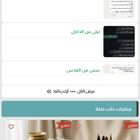
ليلى من الداخل
سجى من القدس
keyboard_double_arrow_left
more_horiz
عرض الكل
آراء زبائننا
منتجات ذات صلة
حصري
حصري
favorite_border
favorite_border