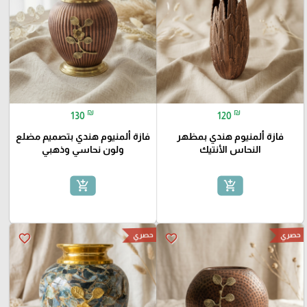
₪
₪
130
120
فازة ألمنيوم هندي بمظهر
فازة ألمنيوم هندي بتصميم مضلع
النحاس الأنتيك
ولون نحاسي وذهبي
add_shopping_cart
add_shopping_cart
حصري
حصري
favorite_border
favorite_border