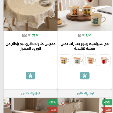
₪
₪
₪
₪
100
75
10
5
مج سيراميك ريترو بعبارات تمني
مفرش طاولة دائري بيج بإطار من
صينية تقليدية
الورود المطرز
add_shopping_cart
add_shopping_cart
لوازم الصالون
لوازم الصالون
-93%
-25%
favorite_border
favorite_border
مميز
جديد