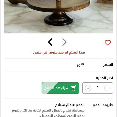
arrow_back_ios
arrow_forward_ios
favorite_border
هذا المنتج لم يعد متوفر في متجرنا
السعر
₪
50
اختر الكمية
shopping_cart
شراء هذا المنتج
+
-
طريقة الدفع
الدفع عند الإستلام
ببساطة نقوم بايصال المنتج لغاية منزلك وتقوم
بدفع الثمن لموظف التوصيل.