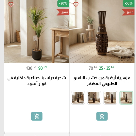
-30%
-50%
favorite_border
favorite_border
مميز
مميز
₪
₪
₪
₪
130
90
70
25 - 35
مزهرية أرضية من خشب البامبو
شجرة دراسينا صناعية داخلية في
الطبيعي المضفر
قوار أسود
add_shopping_cart
add_shopping_cart