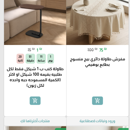
₪
₪
₪
₪
15
1
100
75
19
51
11
1
مفرش طاولة دائري بيج منسوج
يوم
ساعة
دقيقة
ثانية
بطابع بوهيمي
طاولة كنب ب 1 شيكل فقط لكل
طلبيه بقيمه 100 شيكل او اكثر
(الكمية المسموحه حبه واحده
لكل زبون)
add_shopping_cart
add_shopping_cart
ورود ونباتات اصطناعية
منتجات أخترناها لكِ