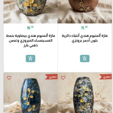
₪
₪
95
75
فازة ألمنيوم هندي أنتيك دائرية
فازة ألمنيوم هندي بيضاوية بنمط
بلون أحمر برونزي
الفسيفساء الفيروزي وغصن
ذهبي بارز
add_shopping_cart
add_shopping_cart
حصري
حصري
favorite_border
favorite_border