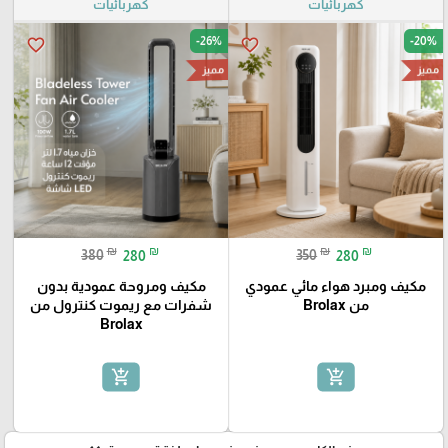
كهربائيات
كهربائيات
-26%
-20%
favorite_border
favorite_border
مميز
مميز
₪
₪
₪
₪
380
280
350
280
مكيف ومبرد هواء مائي عمودي
مكيف ومروحة عمودية بدون
من Brolax
شفرات مع ريموت كنترول من
Brolax
add_shopping_cart
add_shopping_cart