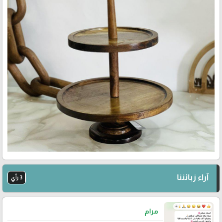
آراء زبائننا
3 رأي
مرام