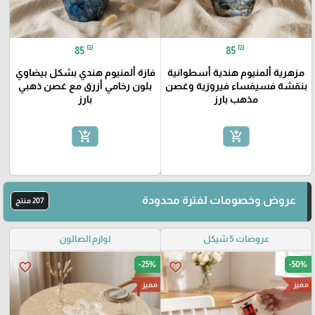
₪
₪
85
85
مزهرية ألمنيوم هندية أسطوانية
فازة ألمنيوم هندي بشكل بيضاوي
بنقشة فسيفساء فيروزية وغصن
بلون رخامي أزرق مع غصن ذهبي
مذهب بارز
بارز
add_shopping_cart
add_shopping_cart
عروض وخصومات لفترة محدودة
207 منتج
عروضات 5 شيكل
لوازم الصالون
-25%
-50%
favorite_border
favorite_border
مميز
مميز